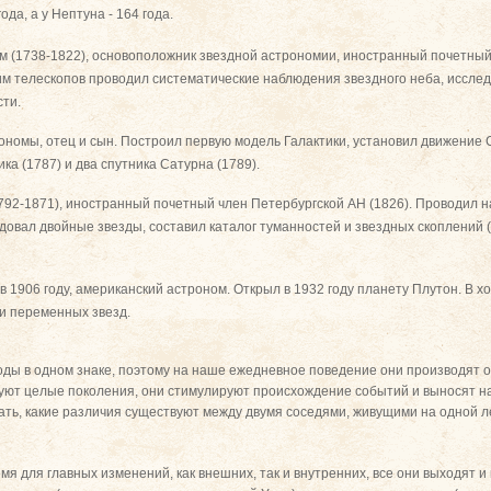
года, а у Нептуна - 164 года.
 (1738-1822), основоположник звездной астрономии, иностранный почетный 
м телескопов проводил систематические наблюдения звездного неба, исслед
сти.
ономы, отец и сын. Построил первую модель Галактики, установил движение 
ика (1787) и два спутника Сатурна (1789).
792-1871), иностранный почетный член Петербургской АН (1826). Проводил 
довал двойные звезды, составил каталог туманностей и звездных скоплений (
в 1906 году, американский астроном. Открыл в 1932 году планету Плутон. В х
 и переменных звезд.
ды в одном знаке, поэтому на наше ежедневное поведение они производят о
ют целые поколения, они стимулируют происхождение событий и выносят 
ать, какие различия существуют между двумя соседями, живущими на одной ле
емя для главных изменений, как внешних, так и внутренних, все они выходят 