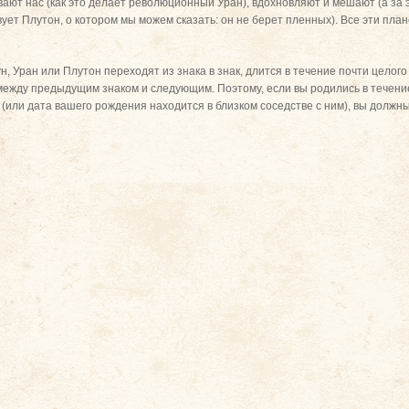
ают нас (как это делает революционный Уран), вдохновляют и мешают (а за 
твует Плутон, о котором мы можем сказать: он не берет пленных). Все эти п
н, Уран или Плутон переходят из знака в знак, длится в течение почти целого
между предыдущим знаком и следующим. Поэтому, если вы родились в течение
 (или дата вашего рождения находится в близком соседстве с ним), вы должн