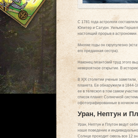
С 1781 года астрологи составляли
Юпитер и Сатурн. Уильям Гершел
настоящий прорыв в астрономии.
Многие годы он скрупулезно (кст
его преданная сестра).
Наконец гигантский труд этого вы
невероятное открытие. В историю
В XIX столетии ученые заметили,
планета. Ее обнаружили в 1844-18
ее в телескоп в том самом участк
список планет Солнечной системы
сфотографированные в ночном не
Уран, Нептун и П
Уран, Нептун и Плутон ведут себ
наше поведение и индивидуальност
Солнце проходит сквозь все 12 з