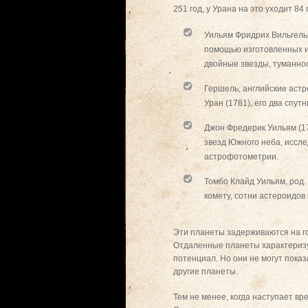
251 год, у Урана на это уходит 84 
Уильям Фридрих Вильгельм
помощью изготовленных и
двойные звезды, туманно
Гершель, английские астр
Уран (1781), его два спутн
Джон Фредерик Уильям (1
звезд Южного неба, иссле
астрофотометрии.
Томбо Клайд Уильям, род. 
комету, сотни астероидов
Эти планеты задерживаются на го
Отдаленные планеты характеризу
потенциал. Но они не могут показ
другие планеты.
Тем не менее, когда наступает вр