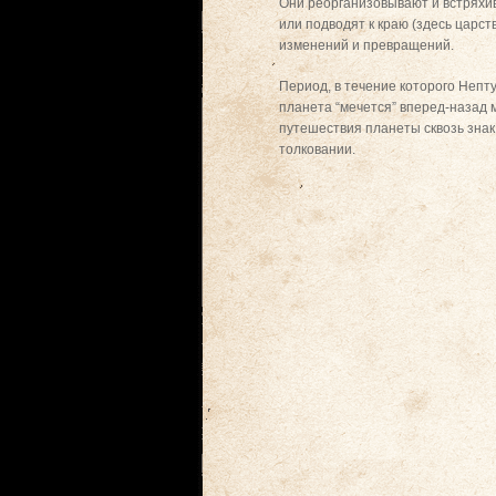
Они реорганизовывают и встряхив
или подводят к краю (здесь царс
изменений и превращений.
Период, в течение которого Непту
планета “мечется” вперед-назад 
путешествия планеты сквозь знак
толковании.