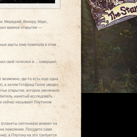
и: Меркурий, Венеру, Марс,
ршил важное открытие —
ные карты (ему помогала в этом
ил свой телескоп и ... совершил
 возможно, где-то есть еще одна
и), а затем Готфрид Галле увидел
етье открытие, которое увеличило
юбитель, нанятый исследовать
ю сейчас называют Плутоном.
 (планеты септенера) влияют на
 на поколение. Посудите сами:
ни), а Плутону на это требуется