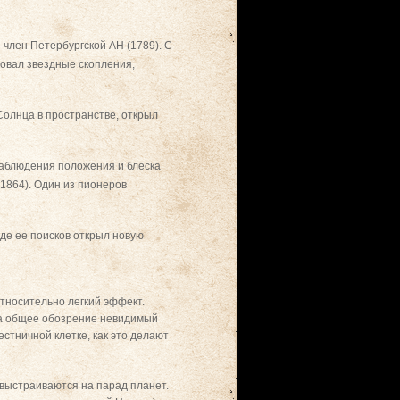
член Петербургской АН (1789). С
овал звездные скопления,
Солнца в пространстве, открыл
наблюдения положения и блеска
1864). Один из пионеров
оде ее поисков открыл новую
тносительно легкий эффект.
на общее обозрение невидимый
стничной клетке, как это делают
и выстраиваются на парад планет.