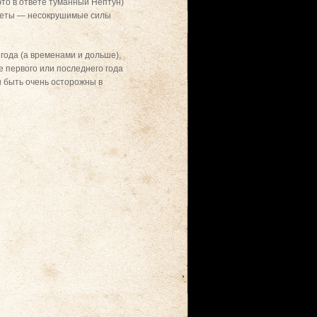
это в ответе туманный Нептун)
ланеты — несокрушимые силы
 года (а временами и дольше),
 первого или последнего года
ы быть очень осторожны в