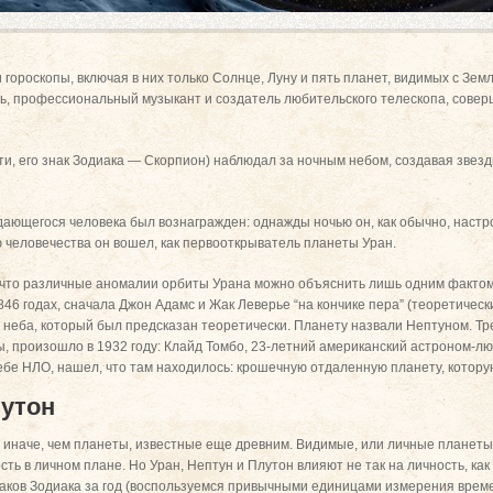
 гороскопы, включая в них только Солнце, Луну и пять планет, видимых с Земл
ь, профессиональный музыкант и создатель любительского телескопа, сове
ати, его знак Зодиака — Скорпион) наблюдал за ночным небом, создавая звезд
дающегося человека был вознагражден: однажды ночью он, как обычно, настро
 человечества он вошел, как первооткрыватель планеты Уран.
 что различные аномалии орбиты Урана можно объяснить лишь одним фактом:
46 годах, сначала Джон Адамс и Жак Леверье “на кончике пера” (теоретическ
е неба, который был предсказан теоретически. Планету назвали Нептуном. Тр
, произошло в 1932 году: Клайд Томбо, 23-летний американский астроном-л
бе НЛО, нашел, что там находилось: крошечную отдаленную планету, котору
лутон
я иначе, чем планеты, известные еще древним. Видимые, или личные планеты
ь в личном плане. Но Уран, Нептун и Плутон влияют не так на личность, как
наков Зодиака за год (воспользуемся привычными единицами измерения време