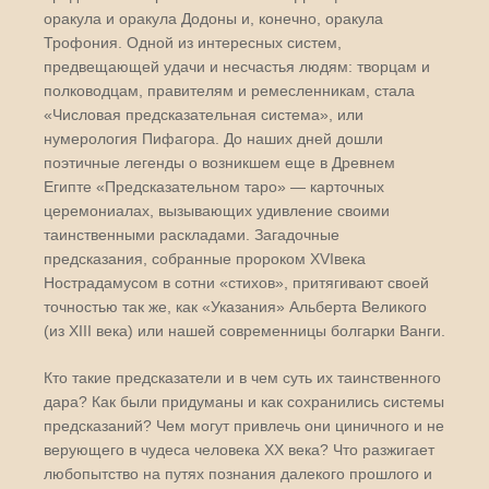
оракула и оракула Додоны и, конечно, оракула
Трофония. Одной из интересных систем,
предвещающей удачи и несчастья людям: творцам и
полководцам, правителям и ремесленникам, стала
«Числовая предсказательная система», или
нумерология Пифагора. До наших дней дошли
поэтичные легенды о возникшем еще в Древнем
Египте «Предсказательном таро» — карточных
церемониалах, вызывающих удивление своими
таинственными раскладами. Загадочные
предсказания, собранные пророком XVIвека
Нострадамусом в сотни «стихов», притягивают своей
точностью так же, как «Указания» Альберта Великого
(из XIII века) или нашей современницы болгарки Ванги.
Кто такие предсказатели и в чем суть их таинственного
дара? Как были придуманы и как сохранились системы
предсказаний? Чем могут привлечь они циничного и не
верующего в чудеса человека XX века? Что разжигает
любопытство на путях познания далекого прошлого и