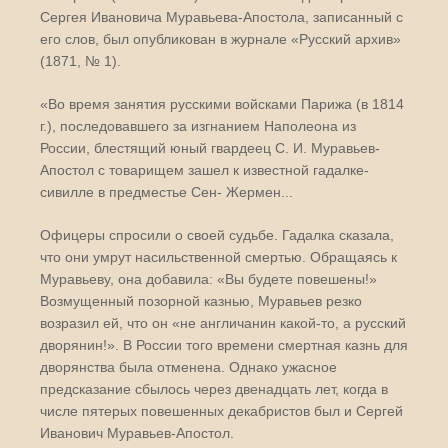
Сергея Ивановича Муравьева-Апостола, записанный с
его слов, был опубликован в журнале «Русский архив»
(1871, № 1).
«Во время занятия русскими войсками Парижа (в 1814
г.), последовавшего за изгнанием Наполеона из
России, блестящий юный гвардеец С. И. Муравьев-
Апостол с товарищем зашел к известной гадалке-
сивилле в предместье Сен- Жермен...
Офицеры спросили о своей судьбе. Гадалка сказала,
что они умрут насильственной смертью. Обращаясь к
Муравьеву, она добавила: «Вы будете повешены!»
Возмущенный позорной казнью, Муравьев резко
возразил ей, что он «не англичанин какой-то, а русский
дворянин!». В России того времени смертная казнь для
дворянства была отменена. Однако ужасное
предсказание сбылось через двенадцать лет, когда в
числе пятерых повешенных декабристов был и Сергей
Иванович Муравьев-Апостол.