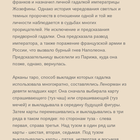
франков и назначил личной гадалкой императрицы
Жозефины. Однако история чередования светлых и
темных пророчеств в отношении одной и той же
личности наблюдается в судьбах многих
прорицателей. Не исключение и предсказания
придворной гадалки. Она предсказала развод
императора, а также поражение французской армии в
России, что вызвало бурный гнев Наполеона.
Предсказательницу выселили из Парижа, куда она
позже, однако, вернулась.
Арканы таро, способ выкладки которых гадалка
использовала многократно, составлялись Ленорман из
девяти младших карт. Она сначала выбирала карту
спрашивающего (туз чаш) или спрашивающей (туз
мечей) и выкладывала в середину будущей фигуры.
Затем карты перемешивались и выкладывались в три
ряда в таком порядке: по сторонам туза - слева
первая, справа третья. Над тузом в один ряд шли
карты - шестая, вторая, седьмая. Под тузом
выкладывались карты - пятая, четвертая и восьмая.