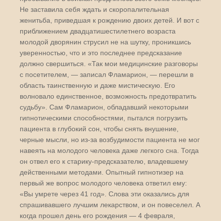
Не заставила себя ждать и скоропалительная
женитьба, приведшая к рождению двоих детей. И вот с
приближением двадцатишестилетнего возраста
молодой дворянин струсил не на шутку, проникшись
уверенностью, что и это последнее предсказание
должно свершиться. «Так мои медицинские разговоры
с посетителем, — записал Фламарион, — перешли в
область таинственную и даже мистическую. Его
волновало единственное, возможность предотвратить
судьбу». Сам Фламарион, обладавший некоторыми
гипнотическими способностями, пытался погрузить
пациента в глубокий сон, чтобы снять внушение,
черные мысли, но из-за возбудимости пациента не мог
навеять на молодого человека даже легкого сна. Тогда
он отвел его к старику-предсказателю, владевшему
действенными методами. Опытный гипнотизер на
первый же вопрос молодого человека ответил ему:
«Вы умрете через 41 год». Слова эти оказались для
спрашивавшего лучшим лекарством, и он повеселел. А
когда прошел день его рождения — 4 февраля,