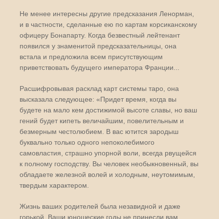
Не менее интересны другие предсказания Ленорман,
и в частности, сделанные ею по картам корсиканскому
офицеру Бонапарту. Когда безвестный лейтенант
появился у знаменитой предсказательницы, она
встала и предложила всем присутствующим
приветствовать будущего императора Франции...
Расшифровывая расклад карт системы таро, она
высказала следующее: «Придет время, когда вы
будете на мало кем достижимой высоте славы, но ваш
гений будет кипеть величайшим, повелительным и
безмерным честолюбием. В вас ютится зародыш
буквально только одного непоколебимого
самовластия, страшно упорной воли, всегда рвущейся
к полному господству. Вы человек необыкновенный, вы
обладаете железной волей и холодным, неутомимым,
твердым характером.
Жизнь ваших родителей была незавидной и даже
горькой. Ваши юношеские годы не принесли вам