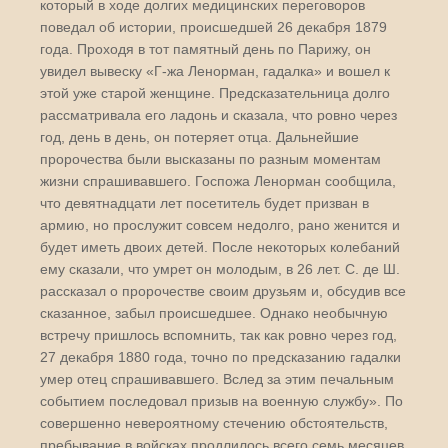
который в ходе долгих медицинских переговоров
поведал об истории, происшедшей 26 декабря 1879
года. Проходя в тот памятный день по Парижу, он
увидел вывеску «Г-жа Ленорман, гадалка» и вошел к
этой уже старой женщине. Предсказательница долго
рассматривала его ладонь и сказала, что ровно через
год, день в день, он потеряет отца. Дальнейшие
пророчества были высказаны по разным моментам
жизни спрашивавшего. Госпожа Ленорман сообщила,
что девятнадцати лет посетитель будет призван в
армию, но прослужит совсем недолго, рано женится и
будет иметь двоих детей. После некоторых колебаний
ему сказали, что умрет он молодым, в 26 лет. С. де Ш.
рассказал о пророчестве своим друзьям и, обсудив все
сказанное, забыл происшедшее. Однако необычную
встречу пришлось вспомнить, так как ровно через год,
27 декабря 1880 года, точно по предсказанию гадалки
умер отец спрашивавшего. Вслед за этим печальным
событием последовал призыв на военную службу». По
совершенно невероятному стечению обстоятельств,
пребывание в войсках продлилось всего семь месяцев.