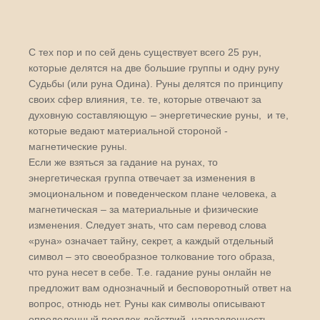
С тех пор и по сей день существует всего 25 рун,
которые делятся на две большие группы и одну руну
Судьбы (или руна Одина). Руны делятся по принципу
своих сфер влияния, т.е. те, которые отвечают за
духовную составляющую – энергетические руны, и те,
которые ведают материальной стороной -
магнетические руны.
Если же взяться за гадание на рунах, то
энергетическая группа отвечает за изменения в
эмоциональном и поведенческом плане человека, а
магнетическая – за материальные и физические
изменения. Следует знать, что сам перевод слова
«руна» означает тайну, секрет, а каждый отдельный
символ – это своеобразное толкование того образа,
что руна несет в себе. Т.е. гадание руны онлайн не
предложит вам однозначный и бесповоротный ответ на
вопрос, отнюдь нет. Руны как символы описывают
определенный порядок действий, направленность