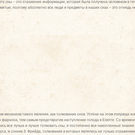
что сны – это отражение информации, которая была получена человеком в те
ятью, поэтому абсолютно все люди и предметы в наших снах – это отнюдь н
м механизм такого явления, как толкование снов. Успехи на этом поприще из
н фараона, тем самым предотвратив наступление голода в Египте. Со време
сь все лучше и лучше толковать сны, и постепенно все накопленные знания с
са, и сонник З. Фрейда, толкования в которых являлись не только отражением