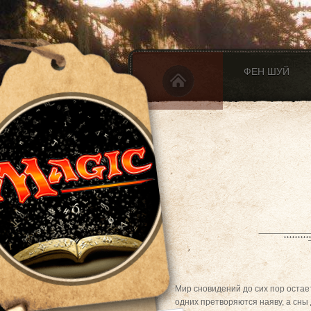
ФЕН ШУЙ
Мир сновидений до сих пор остае
одних претворяются наяву, а сны