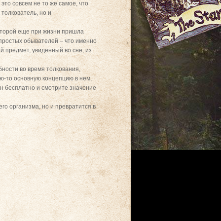
 это совсем не то же самое, что
толкователь, но и
которой еще при жизни пришла
 простых обывателей – что именно
й предмет, увиденный во сне, из
бности во время толкования,
ую-то основную концепцию в нем,
йн бесплатно и смотрите значение
го организма, но и превратится в