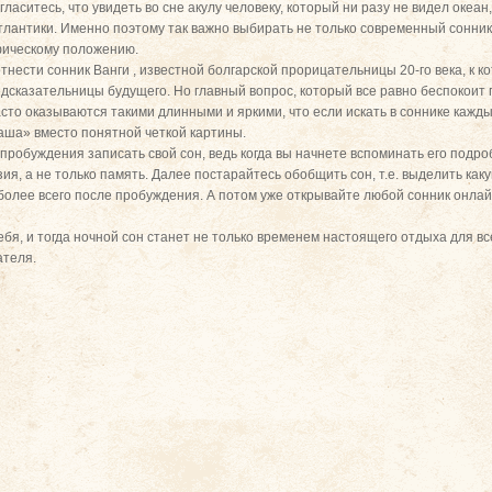
аситесь, что увидеть во сне акулу человеку, который ни разу не видел океан,
тлантики. Именно поэтому так важно выбирать не только современный сонник 
фическому положению.
тнести сонник Ванги , известной болгарской прорицательницы 20-го века, к 
дсказательницы будущего. Но главный вопрос, который все равно беспокоит
сто оказываются такими длинными и яркими, что если искать в соннике кажды
аша» вместо понятной четкой картины.
пробуждения записать свой сон, ведь когда вы начнете вспоминать его подро
я, а не только память. Далее постарайтесь обобщить сон, т.е. выделить как
 более всего после пробуждения. А потом уже открывайте любой сонник онла
я, и тогда ночной сон станет не только временем настоящего отдыха для все
ателя.