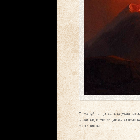
Пожалуй, чаще всего случаются 
сюжетов, композиций живописных 
континентов.