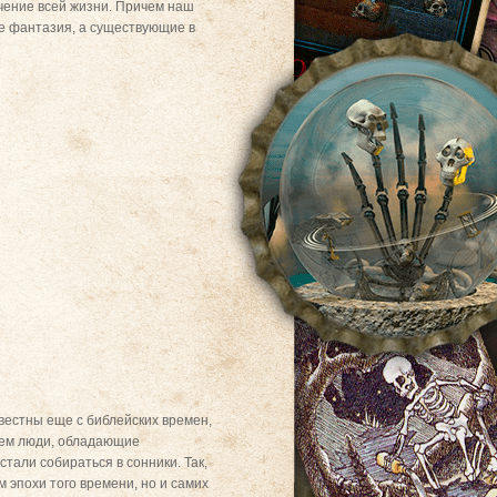
чение всей жизни. Причем наш
е фантазия, а существующие в
вестны еще с библейских времен,
нем люди, обладающие
тали собираться в сонники. Так,
 эпохи того времени, но и самих