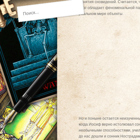
понятия сновидений. Считается, 
мозг обладает феноменальной пам
реальном мире объекты.
Но и поныне остается неизученны
когда Иосиф верно истолковал со
необычными способностями, учили
до нас дошли и сонник Нострадаму