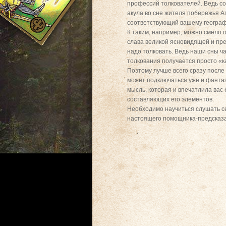
профессий толкователей. Ведь согл
акула во сне жителя побережья А
соответствующий вашему геогра
К таким, например, можно смело о
слава великой ясновидящей и пре
надо толковать. Ведь наши сны ча
толкования получается просто «к
Поэтому лучше всего сразу после 
может подключаться уже и фантази
мысль, которая и впечатлила вас
составляющих его элементов.
Необходимо научиться слушать себ
настоящего помощника-предсказ