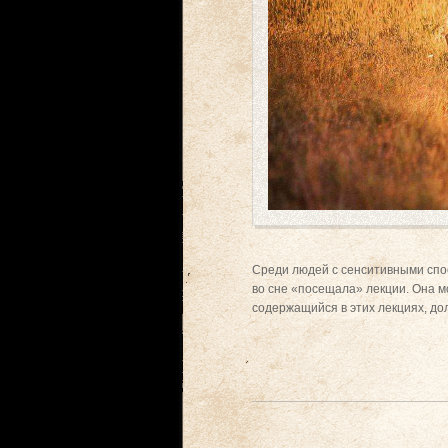
Среди людей с сенситивными спос
во сне «посещала» лекции. Она м
содержащийся в этих лекциях, долж