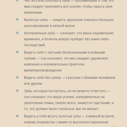
Чистить или полоскать зубы — напоминание о том, что
вам следует приложить все усилия, чтобы скрыть свои
махинации.
Выбитые зубы — нищета, крушение планов и большое
разочарование в личной жизни.
Испорченные зубы — означает, что ваше недомогание
временно, и болезнь вскоре пройдет без каких-либо
последствий.
Видеть себя с чистыми белоснежными и ровными
зубами — сон означает, что вас ожидает дружеская
компания и исключительно приятное
времяпрепровождение.
Видеть себя без зубов — к разлуке с близким человеком
или другом.
Зубы, которые пытаетесь, но не можете отчистить —
сон означает, что ваши усилия, направленные на
укрепление семьи, скорее всего, окажутся тщетными, и
то, что должно было случиться, вас не минует.
Видеть у себя во рту золотые зубы — к важной встрече,
новому знакомству с каким-то высокопоставленным