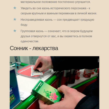
материальное положение постепенно улучшится.
Увидеть во сне казнь исторического персонажа - к
скорым крупным и важным переменам в личной жизни.
Несправедливая казнь — сон предвещает грядущую
беду.
Групповая казнь — означает, что в скором будущем
друзья отвернутся от вас, и вы окажетесь в полном
одиночестве.
Сонник - лекарства