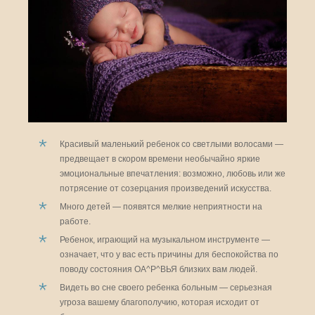
Красивый маленький ребенок со светлыми волосами —
предвещает в скором времени необычайно яркие
эмоциональные впечатления: возможно, любовь или же
потрясение от созерцания произведений искусства.
Много детей — появятся мелкие неприятности на
работе.
Ребенок, играющий на музыкальном инструменте —
означает, что у вас есть причины для беспокойства по
поводу состояния ОА^Р^ВЬЯ близких вам людей.
Видеть во сне своего ребенка больным — серьезная
угроза вашему благополучию, которая исходит от