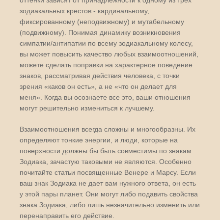
оттенки зависят от принадлежности к одному из трех
зодиакальных крестов - кардинальному,
фиксированному (неподвижному) и мутабельному
(подвижному). Понимая динамику возникновения
симпатии/антипатии по всему зодиакальному колесу,
вы может повысить качество любых взаимоотношений,
можете сделать поправки на характерное поведение
знаков, рассматривая действия человека, с точки
зрения «каков он есть», а не «что он делает для
меня». Когда вы осознаете все это, ваши отношения
могут решительно измениться к лучшему.
Взаимоотношения всегда сложны и многообразны. Их
определяют тонкие энергии, и люди, которые на
поверхности должны бы быть совместимы по знакам
Зодиака, зачастую таковыми не являются. Особенно
почитайте статьи посвященные Венере и Марсу. Если
ваш знак Зодиака не дает вам нужного ответа, он есть
у этой пары планет. Они могут либо подавить свойства
знака Зодиака, либо лишь незначительно изменить или
перенаправить его действие.