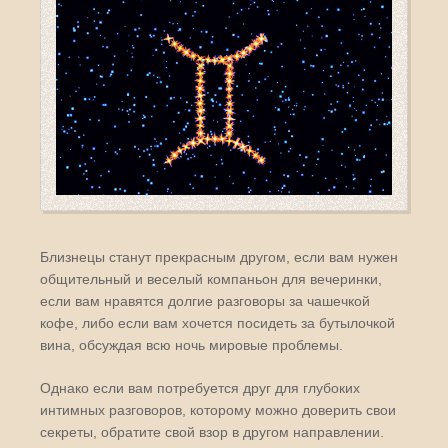
Близнецы станут прекрасным другом, если вам нужен
общительный и веселый компаньон для вечеринки,
если вам нравятся долгие разговоры за чашечкой
кофе, либо если вам хочется посидеть за бутылочкой
вина, обсуждая всю ночь мировые проблемы.
Однако если вам потребуется друг для глубоких
интимных разговоров, которому можно доверить свои
секреты, обратите свой взор в другом направлении.