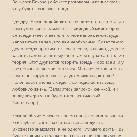
Ваш друг-Близнец обожает разговоры, и ваш секрет к
утру будет знать весь город.
Где друг-Близнец действительно полезен, так это когда
вам нужен совет. Близнецы - природный миротворец,
он всегда знает ответ или точное направление, куда
направиться за тем, что вам необходимо. Совет такого
друга всегда практичен и точен, если, конечно, дело не
касается эмоций, потому что в таком случае это только
теория. Этот друг готов говорить всегда и обо всем, и у
вас есть шанс раскрепоститься. Маловероятно, что вы
чем-то шокируете своего друга-Близнеца, который
полон восхитительных идей, как подсластить вашу
любовную жизнь. (Запаситесь записной книжкой, и к
концу вечера у вас будет готов эротический
бестселлер.)
Компанейские Близнецы не склонны к оригинальности
или глубине, этот знак стремится заполучить
множество знакомств, а не одного «лучшего друга». Вы
будете одним из толпы и не всегда в центре внимания