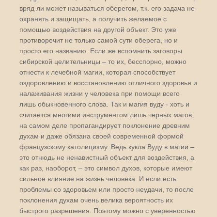
вряд ли может называться оберегом, т.к. его задача не
охранять и защищать, а получить желаемое с
помощью воздействия на другой объект. Это уже
противоречит не только самой сути оберега, но и
просто его названию. Если же вспомнить заговоры
сибирской целительницы – то их, бесспорно, можно
отнести к лечебной магии, которая способствует
оздоровлению и восстановлению отличного здоровья и
налаживания жизни у человека при помощи всего
лишь обыкновенного слова. Так и магия вуду - хоть и
считается многими инструментом лишь черных магов,
на самом деле пропагандирует поклонение древним
духам и даже обязана своей современной формой
французскому католицизму. Ведь кукла Вуду в магии –
это отнюдь не ненавистный объект для воздействия, а
как раз, наоборот, – это символ духов, которые имеют
сильное влияние на жизнь человека. И если есть
проблемы со здоровьем или просто неудачи, то после
поклонения духам очень велика вероятность их
быстрого разрешения. Поэтому можно с уверенностью