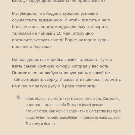
кабалу? Вдруг дело окажется не прибыльным?
Мы увидели, что Андрею суждено успешно
осуществить задуманное. И чтобы вселить в него
больше веры, порекомендовали ему заговорить
талисман на прибыль 15 мая, этому дню
покровительствует святой Борис, которого купцы
просили о барышах.
Вот как делается «прибыльный» талисман. Нужно
взять самую крупную купюру, которая у вас есть.
Положить ее на любую зеленую ткань и такой же
тканью накрыть сверху. И засыпать пшеном. Положить
на пшено правую руку и 3 раза повторить:
«Как зерна не счесть - так и денег не счесть. Как зерно
сыпется - так и на раба Божьего (имя) деньги
посыплются. Как зерно в руке - так и богатство всегда в
руках будет. Борис подсобляет - торговлю направляет.
Так тому и быть!»