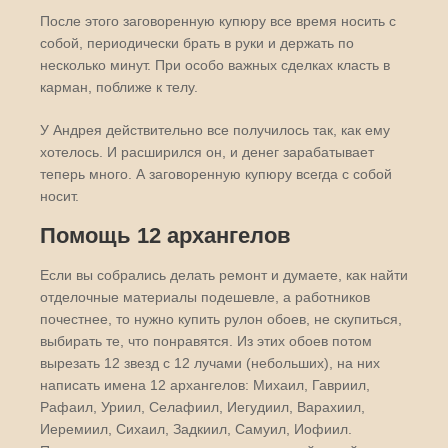
После этого заговоренную купюру все время носить с
собой, периодически брать в руки и держать по
несколько минут. При особо важных сделках класть в
карман, поближе к телу.
У Андрея действительно все получилось так, как ему
хотелось. И расширился он, и денег зарабатывает
теперь много. А заговоренную купюру всегда с собой
носит.
Помощь 12 архангелов
Если вы собрались делать ремонт и думаете, как найти
отделочные материалы подешевле, а работников
почестнее, то нужно купить рулон обоев, не скупиться,
выбирать те, что понравятся. Из этих обоев потом
вырезать 12 звезд с 12 лучами (небольших), на них
написать имена 12 архангелов: Михаил, Гавриил,
Рафаил, Уриил, Селафиил, Иегудиил, Варахиил,
Иеремиил, Сихаил, Задкиил, Самуил, Иофиил.