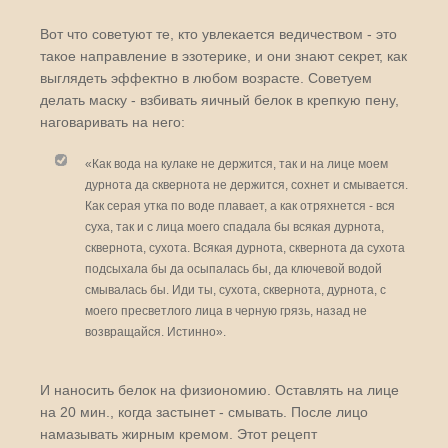
Вот что советуют те, кто увлекается ведичеством - это
такое направление в эзотерике, и они знают секрет, как
выглядеть эффектно в любом возрасте. Советуем
делать маску - взбивать яичный белок в крепкую пену,
наговаривать на него:
«Как вода на кулаке не держится, так и на лице моем
дурнота да сквернота не держится, сохнет и смывается.
Как серая утка по воде плавает, а как отряхнется - вся
суха, так и с лица моего спадала бы всякая дурнота,
сквернота, сухота. Всякая дурнота, сквернота да сухота
подсыхала бы да осыпалась бы, да ключевой водой
смывалась бы. Иди ты, сухота, сквернота, дурнота, с
моего пресветлого лица в черную грязь, назад не
возвращайся. Истинно».
И наносить белок на физиономию. Оставлять на лице
на 20 мин., когда застынет - смывать. После лицо
намазывать жирным кремом. Этот рецепт