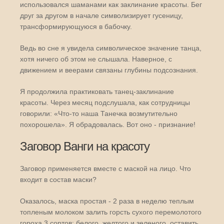
использовался шаманами как заклинание красоты. Бег
друг за другом в начале символизирует гусеницу,
трансформирующуюся в бабочку.
Ведь во сне я увидела символическое значение танца,
хотя ничего об этом не слышала. Наверное, с
движением и веерами связаны глубины подсознания.
Я продолжила практиковать танец-заклинание
красоты. Через месяц подслушала, как сотрудницы
говорили: «Что-то наша Танечка возмутительно
похорошела». Я обрадовалась. Вот оно - признание!
Заговор Ванги на красоту
Заговор применяется вместе с маской на лицо. Что
входит в состав маски?
Оказалось, маска простая - 2 раза в неделю теплым
топленым молоком залить горсть сухого перемолотого
гороха 3 сортов: белого, желтого и зеленого, оставить