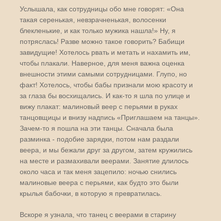
Услышала, как сотрудницы обо мне говорят: «Она
такая серенькая, невзрачненькая, волосенки
блекленькие, и как только мужика нашла!» Ну, я
потряслась! Разве можно такое говорить? Бабищи
завидущие! Хотелось рвать и метать и нахамить им,
чтобы плакали. Наверное, для меня важна оценка
внешности этими самыми сотрудницами. Глупо, но
факт! Хотелось, чтобы бабы признали мою красоту и
за глаза бы восхищались. И как-то я шла по улице и
вижу плакат: малиновый веер с перьями в руках
танцовщицы и внизу надпись «Приглашаем на танцы».
Зачем-то я пошла на эти танцы. Сначала была
разминка - подобие зарядки, потом нам раздали
веера, и мы бежали друг за другом, затем кружились
на месте и размахивали веерами. Занятие длилось
около часа и так меня зацепило: ночью снились
малиновые веера с перьями, как будто это были
крылья бабочки, в которую я превратилась.
Вскоре я узнала, что танец с веерами в старину