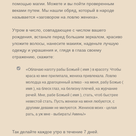
помощью магии. Можете и вы пойти проверенным
веками путем. Мы нашли обряд, который в народе
называется «заговором на ловлю жениха».
Утром в число, совпадающее с числом вашего
рождения, встаньте перед большим зеркалом, красиво
уложите волосы, нанесите макияж, наденьте лучшую
одежду и украшения и, глядя в глаза своему
отражению, скажите:
«Облачаю наготу рабы Божьей ( имя ) в красоту. Чтобы
краса ко мне прилипала, жениха привлекала. Ловлю
молодца на драгоценный алмаз - на меня, рабу Божью (
имя ), на блеск глаз, на белизну плечей, на журчание
речей. Мне, рабе Божьей ( имя ), стать, чтоб быстрее
невестой стать. Пусть женихи на меня любуются, с
другими девами не милуются. Женихов моих - целая
рать, а уж мне - выбирать! Аминь!»
Так делайте каждое утро в течение 7 дней.