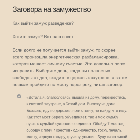
Заговора на замужество
Как выйти замуж разведенке?
Хотите замуж? Вот наш совет.
Если долго не получается выйти замуж, то скорее
всего произошла энергетическая разбалансировка,
которая мешает личному счастью. Это довольно легко
исправить. Выберите день, когда вы полностью
свободны от дел, сходите в церковь к заутрене, а затем
пешком пройдите по мосту через реку, читая заговор:
«Встала я, благословясь, вышла из дому, перекрестясь,
к светлой заутрене, в Божий дом. Выхожу из дома
Божьего, иду по дорожке, ноги стопчу, но найду, что ищу.
Как этот мост берега объединяет, так и мою судьбу
пусть с судьбой суженого соединяет. Обойду 7 мостов,
сброшу с плеч 7 крестов - одиночество, тоску, печаль,
маету, черную хандру, кручину, уныние. Буду счастливой