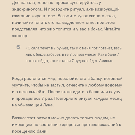
Для начала, конечно, проконсультируйтесь у
эндокринолога. И проводите ритуал, активизирующий
сжигание жира в теле. Возьмите кусок свиного сала,
начинайте топить его на медленном огне, при этом
представляя, что жир топится и у вас в боках. Читайте
заговор:
«С сала течет в 7 ручьев, так и с меня пот потечет, весь
жир с боков заберет, в те 7 ручьев унесет. Как в бане 7
потов сойдет, так и с меня 7 пудов сойдет. Аминь».
Когда растопится жир, перелейте его в банку, потеплей
укутайте, чтобы не застыл, отнесите к любому водоему
и в него вылейте. После этого идите в баню или сауну
и пропарьтесь 7 раз. Повторяйте ритуал каждый месяц
на убывающей Луне.
Важно: этот ритуал можно делать только людям, не
имеющим по состоянию здоровья противопоказаний к
посещению бани!