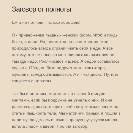
Заговор от полноты
Ем и не полнею - только хорошею!
Я - приверженка пышных женских форм. Чтоб и грудь
была, и попа. Но, несмотря на свое мнение, мне
приходилось всегда ограничивать себя в еде. А все
потому, что не повезло мне: жирок откладывался не
там где надо. Росли живот и щеки. А бедра оставались
худыми. Обидно. Зато подруга моя - как гитара,
мужчины вслед облизываются. А я - как доска. Ну, или
как доска с животом...
Так бы и остались мои мечты о пышной фигуре
мечтами, если бы подружка не узнала о них. И она
рассказала, как заговорить себя секретным словом на
стать и пышность тела. Мы натопили баньку, я пошла в
парилку, разделась и, взяв в правую руку кусок масла,
встала лицом к двери. Прочла заговор: