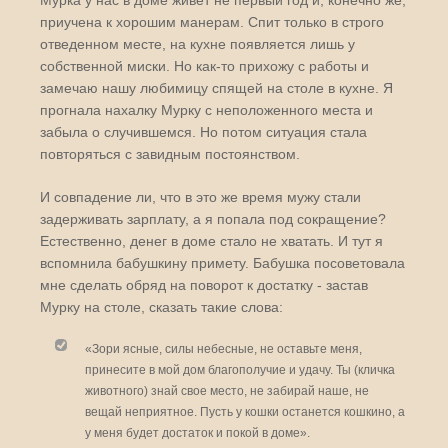
Мурка у нас в доме живет не первый год и, конечно же,
приучена к хорошим манерам. Спит только в строго
отведенном месте, на кухне появляется лишь у
собственной миски. Но как-то прихожу с работы и
замечаю нашу любимицу спящей на столе в кухне. Я
прогнала нахалку Мурку с неположенного места и
забыла о случившемся. Но потом ситуация стала
повторяться с завидным постоянством.
И совпадение ли, что в это же время мужу стали
задерживать зарплату, а я попала под сокращение?
Естественно, денег в доме стало не хватать. И тут я
вспомнила бабушкину примету. Бабушка посоветовала
мне сделать обряд на поворот к достатку - застав
Мурку на столе, сказать такие слова:
«Зори ясные, силы небесные, не оставьте меня,
принесите в мой дом благополучие и удачу. Ты (кличка
животного) знай свое место, не забирай наше, не
вещай неприятное. Пусть у кошки останется кошкино, а
у меня будет достаток и покой в доме».