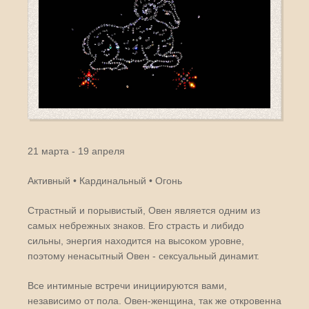
21 марта - 19 апреля
Активный • Кардинальный • Огонь
Страстный и порывистый, Овен является одним из
самых небрежных знаков. Его страсть и либидо
сильны, энергия находится на высоком уровне,
поэтому ненасытный Овен - сексуальный динамит.
Все интимные встречи инициируются вами,
независимо от пола. Овен-женщина, так же откровенна