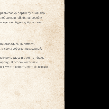
ять своему партнеру, зная, что
ежной домашней, финансовой и
ои чувства, будет добровольно
 ни оказались. Видимость
ату своих собственных корней.
юю роль здесь играет тот факт,
орону). В особенности вам
 вы будете сопротивляться всяким