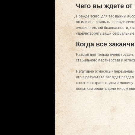
Чего вы ждете от
Прежде всего, для вас важны абс
он или она лояльны, прежде всег
эмоциональной безопасности, к к
удовлетворять ваши сексуальные
Когда все заканч
Разрыв для Тельца очень труден,
стабильного партнерства и успеха
Негативно относясь к переменам,
что в результате вас ждет разде
хочется сохранить дом и машину.
попыткам решить дело миром еще