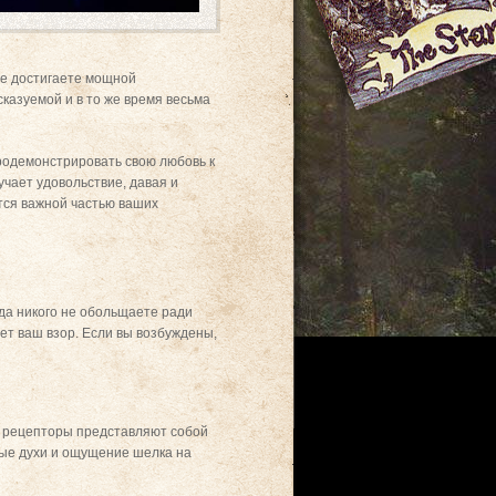
не достигаете мощной
казуемой и в то же время весьма
родемонстрировать свою любовь к
учает удовольствие, давая и
тся важной частью ваших
да никого не обольщаете ради
ает ваш взор. Если вы возбуждены,
ые рецепторы представляют собой
ные духи и ощущение шелка на