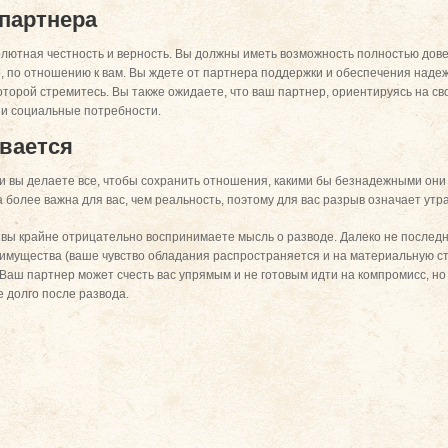
 партнера
олютная честность и верность. Вы должны иметь возможность полностью довер
о, по отношению к вам. Вы ждете от партнера поддержки и обеспечения над
оторой стремитесь. Вы также ожидаете, что ваш партнер, ориентируясь на св
 и социальные потребности.
ивается
 и вы делаете все, чтобы сохранить отношения, какими бы безнадежными они
 более важна для вас, чем реальность, поэтому для вас разрыв означает утр
 вы крайне отрицательно воспринимаете мысль о разводе. Далеко не последн
л имущества (ваше чувство обладания распространяется и на материальную ст
 Ваш партнер может счесть вас упрямым и не готовым идти на компромисс, но
 долго после развода.