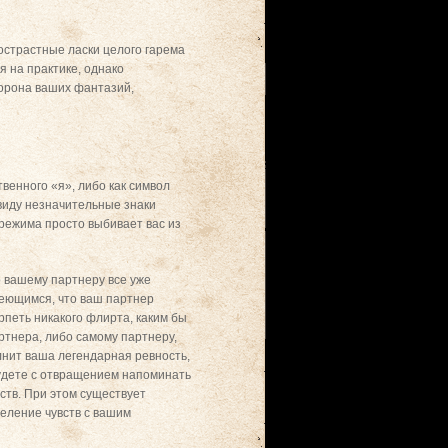
острастные ласки целого гарема
я на практике, однако
торона ваших фантазий,
венного «я», либо как символ
 виду незначительные знаки
режима просто выбивает вас из
 вашему партнеру все уже
умеющимся, что ваш партнер
рпеть никакого флирта, каким бы
артнера, либо самому партнеру,
олнит ваша легендарная ревность,
будете с отвращением напоминать
ств. При этом существует
деление чувств с вашим