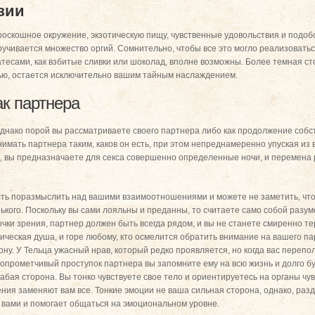
зии
оскошное окружение, экзотическую пищу, чувственные удовольствия и подоб
ручивается множество оргий. Сомнительно, чтобы все это могло реализоватьс
атесами, как взбитые сливки или шоколад, вполне возможны. Более темная с
лью, остается исключительно вашим тайным наслаждением.
к партнера
однако порой вы рассматриваете своего партнера либо как продолжение собст
нимать партнера таким, каков он есть, при этом непреднамеренно упуская из
, вы предназначаете для секса совершенно определенные ночи, и перемена 
сть поразмыслить над вашими взаимоотношениями и можете не заметить, что
енького. Поскольку вы сами лояльны и преданны, то считаете само собой раз
чки зрения, партнер должен быть всегда рядом, и вы не станете смиренно те
ническая душа, и горе любому, кто осмелится обратить внимание на вашего п
рону. У Тельца ужасный нрав, который редко проявляется, но когда вас переп
 опрометчивый проступок партнера вы запомните ему на всю жизнь и долго 
бая сторона. Вы тонко чувствуете свое тело и ориентируетесь на органы чув
ния заменяют вам все. Тонкие эмоции не ваша сильная сторона, однако, раз
 вами и помогает общаться на эмоциональном уровне.