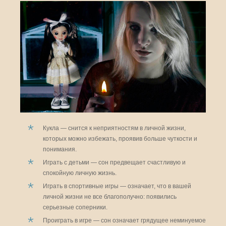
Кукла — снится к неприятностям в личной жизни,
которых можно избежать, проявив больше чуткости и
понимания.
Играть с детьми — сон предвещает счастливую и
спокойную личную жизнь.
Играть в спортивные игры — означает, что в вашей
личной жизни не все благополучно: появились
серьезные соперники.
Проиграть в игре — сон означает грядущее неминуемое