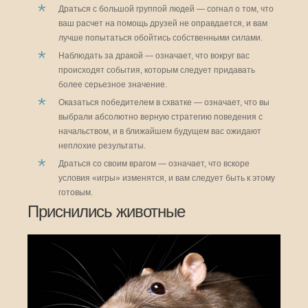
Драться с большой группой людей — согнал о том, что
ваш расчет на помощь друзей не оправдается, и вам
лучше попытаться обойтись собственными силами.
Наблюдать за дракой — означает, что вокруг вас
происходят события, которым следует придавать
более серьезное значение.
Оказаться победителем в схватке — означает, что вы
выбрали абсолютно верную стратегию поведения с
начальством, и в ближайшем будущем вас ожидают
неплохие результаты.
Драться со своим врагом — означает, что вскоре
условия «игры» изменятся, и вам следует быть к этому
готовым.
Приснились животные