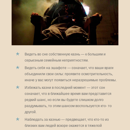
Видеть во сне собственную казнь — к большим и
серьезным семейным неприятностям.
Видеть себя на эшафоте — означает, что ваши враги
объединили свои силы: проявите осмотрительность,
иначе у вас могут появиться неразрешимые проблемы.
Избежать казни в последний момент — этот сон
означает, что в ближайшее время вам представится
редкий шанс, но если вы будете слишком долго
раздумывать, то этим шансом воспользуется кто- то
другой.
Наблюдать за казнью — предвещает, что кто-то из
близких вам людей вскоре окажется в тяжелой