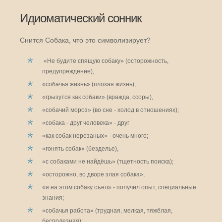
Идиоматический сонник
Снится Собака, что это символизирует?
«Не будите спящую собаку» (осторожность,
предупреждение),
«собачья жизнь» (плохая жизнь),
«грызутся как собаки» (вражда, ссоры),
«собачий мороз» (во сне - холод в отношениях);
«собака - друг человека» - друг
«как собак нерезаных» - очень много;
«гонять собак» (безделье),
«с собаками не найдёшь» (тщетность поиска);
«осторожно, во дворе злая собака»;
«я на этом собаку съел» - получил опыт, специальные
знания;
«собачья работа» (трудная, мелкая, тяжёлая,
бесполезная);