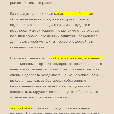
рыжая - интимные развлечения.
Как трактует сонник, если
собака во сне большая
-
обретение верного и надежного друга, готового
подставить свое плечо даже в самых трудных и
неразрешимых ситуациях. Независимо от ее окраса,
большая собака - преданный защитник, покровитель.
Для незамужней женщины - встреча с достойным
кандидатом в мужья.
Согласно сонника, если
собака маленькая, или щенок
- неожиданный сюрприз, подарок, который принесет в
вашу жизнь множество хлопот, как приятных, так и не
очень. Подобрать бездомного щенка на улице - вам
придется сделать выбор между собственным
безмятежным спокойствием и необходимостью
совершить альтруистический поступок и бросить все
усилия на помощь своим близким.
Укус собаки
во сне - вас предаст самый родной
человек. Возможно ваша половина, родственник или