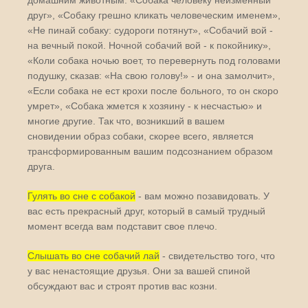
домашним животным: «Собака человеку неизменный
друг», «Собаку грешно кликать человеческим именем»,
«Не пинай собаку: судороги потянут», «Собачий вой -
на вечный покой. Ночной собачий вой - к покойнику»,
«Коли собака ночью воет, то перевернуть под головами
подушку, сказав: «На свою голову!» - и она замолчит»,
«Если собака не ест крохи после больного, то он скоро
умрет», «Собака жмется к хозяину - к несчастью» и
многие другие. Так что, возникший в вашем
сновидении образ собаки, скорее всего, является
трансформированным вашим подсознанием образом
друга.
Гулять во сне с собакой
- вам можно позавидовать. У
вас есть прекрасный друг, который в самый трудный
момент всегда вам подставит свое плечо.
Слышать во сне собачий лай
- свидетельство того, что
у вас ненастоящие друзья. Они за вашей спиной
обсуждают вас и строят против вас козни.