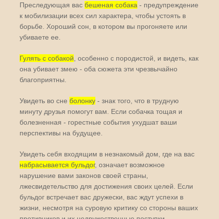
Преследующая вас
бешеная собака
- предупреждение
к мобилизации всех сил характера, чтобы устоять в
борьбе. Хороший сон, в котором вы прогоняете или
убиваете ее.
Гулять с собакой
, особенно с породистой, и видеть, как
она убивает змею - оба сюжета эти чрезвычайно
благоприятны.
Увидеть во сне
болонку
- знак того, что в трудную
минуту друзья помогут вам. Если собачка тощая и
болезненная - горестные события ухудшат ваши
перспективы на будущее.
Увидеть себя входящим в незнакомый дом, где на вас
набрасывается бульдог
, означает возможное
нарушение вами законов своей страны,
лжесвидетельство для достижения своих целей. Если
бульдог встречает вас дружески, вас ждут успехи в
жизни, несмотря на суровую критику со стороны ваших
противников и их недружественные поступки.