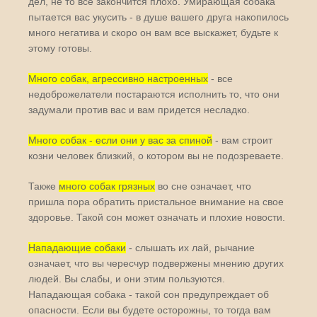
дел, не то все закончится плохо. Умирающая собака
пытается вас укусить - в душе вашего друга накопилось
много негатива и скоро он вам все выскажет, будьте к
этому готовы.
Много собак, агрессивно настроенных
- все
недоброжелатели постараются исполнить то, что они
задумали против вас и вам придется несладко.
Много собак - если они у вас за спиной
- вам строит
козни человек близкий, о котором вы не подозреваете.
Также
много собак грязных
во сне означает, что
пришла пора обратить пристальное внимание на свое
здоровье. Такой сон может означать и плохие новости.
Нападающие собаки
- слышать их лай, рычание
означает, что вы чересчур подвержены мнению других
людей. Вы слабы, и они этим пользуются.
Нападающая собака - такой сон предупреждает об
опасности. Если вы будете осторожны, то тогда вам