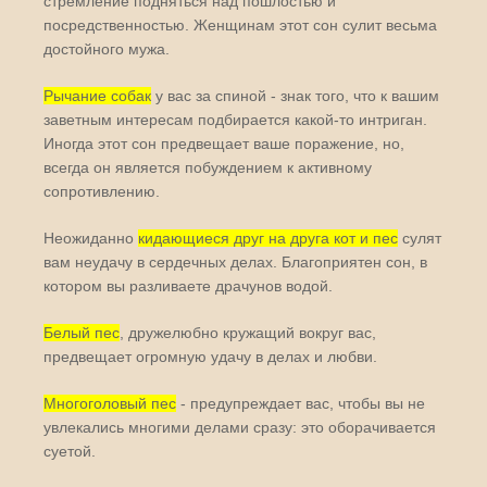
стремление подняться над пошлостью и
посредственностью. Женщинам этот сон сулит весьма
достойного мужа.
Рычание собак
у вас за спиной - знак того, что к вашим
заветным интересам подбирается какой-то интриган.
Иногда этот сон предвещает ваше поражение, но,
всегда он является побуждением к активному
сопротивлению.
Неожиданно
кидающиеся друг на друга кот и пес
сулят
вам неудачу в сердечных делах. Благоприятен сон, в
котором вы разливаете драчунов водой.
Белый пес
, дружелюбно кружащий вокруг вас,
предвещает огромную удачу в делах и любви.
Многоголовый пес
- предупреждает вас, чтобы вы не
увлекались многими делами сразу: это оборачивается
суетой.