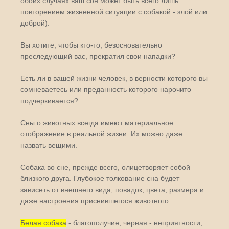
обоих случаях ваш сон может быть всего лишь
повторением жизненной ситуации с собакой - злой или
доброй).
Вы хотите, чтобы кто-то, безосновательно
преследующий вас, прекратил свои нападки?
Есть ли в вашей жизни человек, в верности которого вы
сомневаетесь или преданность которого нарочито
подчеркивается?
Сны о животных всегда имеют материальное
отображение в реальной жизни. Их можно даже
назвать вещими.
Собака во сне, прежде всего, олицетворяет собой
близкого друга. Глубокое толкование сна будет
зависеть от внешнего вида, повадок, цвета, размера и
даже настроения приснившегося животного.
Белая собака
- благополучие, черная - неприятности,