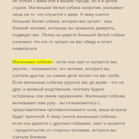
не только с вами или в вашем городе, но и в целой
стране. Маленькая белая собака напротив, указывает
лишь на то, что случится с вами. К чему снится
большая белая собака, которая вас кусает - ваш
близкий человек, которому вы привыкли доверять,
подведет вас. Пятна на шерсти большой белой собаки
означают, что кто-то затаил на вас обиду и хочет
поквитаться.
Маленькая собачка
- если она лает и пытается вас
укусить - оказывается, тот человек, которого вы
считали другом, на самом деле затаил на вас злобу.
Если маленькая собачка укусила вас до крови - это не
друг, а кровный родственник, поэтому будьте
осторожны сов своим окружением. Маленькая собачка
вылизывает вам руку - вы познакомитесь с
представителем противоположного пола, ваша встреча
будет приятной. К чему снится маленькая собачка -
если она дерется с другими собаками, лает и кусается
- предательство со стороны человека, которого вы
считали близким.