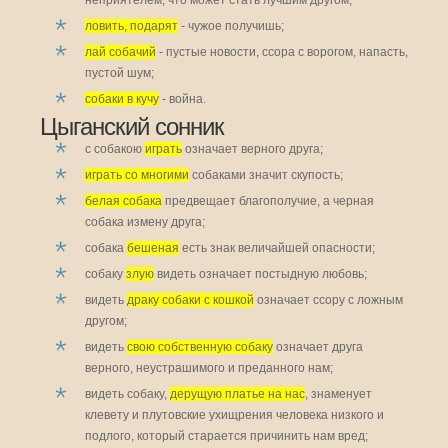
неприятелем, что может стать лучшим другом;
ловить, подарят
- чужое получишь;
лай собачий
- пустые новости, ссора с ворогом, напасть,
пустой шум;
собаки в кучу
- война.
Цыганский сонник
с собакою
играть
означает верного друга;
играть со многими
собаками значит скупость;
белая собака
предвещает благополучие, а черная
собака измену друга;
собака
бешеная
есть знак величайшей опасности;
собаку
злую
видеть означает постыдную любовь;
видеть
драку собаки с кошкой
означает ссору с ложным
другом;
видеть
свою собственную собаку
означает друга
верного, неустрашимого и преданного нам;
видеть собаку,
дерущую платье на нас
, знаменует
клевету и плутовские ухищрения человека низкого и
подлого, который старается причинить нам вред;