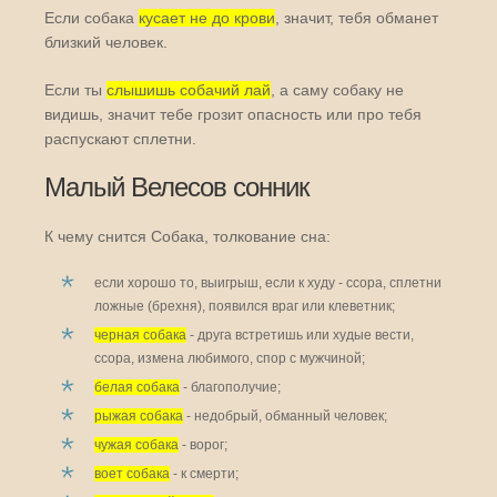
Если собака
кусает не до крови
, значит, тебя обманет
близкий человек.
Если ты
слышишь собачий лай
, а саму собаку не
видишь, значит тебе грозит опасность или про тебя
распускают сплетни.
Малый Велесов сонник
К чему снится Собака, толкование сна:
если хорошо то, выигрыш, если к худу - ссора, сплетни
ложные (брехня), появился враг или клеветник;
черная собака
- друга встретишь или худые вести,
ссора, измена любимого, спор с мужчиной;
белая собака
- благополучие;
рыжая собака
- недобрый, обманный человек;
чужая собака
- ворог;
воет собака
- к смерти;