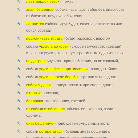
лает мордой вверх
- пожар;
злая, бешенная
собака - враг, друг заболеет, опасность
от близкого, неудача, обвинение;
ласкается
собака - друг будет, счастье, сватовство или
бойся соседа;
подманивать, играть
- будет разговор с ворогом;
собака
укусила до крови
- скорое замужество (девице)
или ворог укусит, оклевещет, врагом стал один из своих;
не до крови
укусила - враг из близких, но не кровный;
собака
укусила без сопротивления
- вражда тайная;
собака
укусила после борьбы
- вражда явная, драка;
собачья драка
- присутствовать при споре, драке;
с кровью
- свояков;
без крови
- посторонних, соседей;
от собаки отобьешься
, убьешь ее - хорошо, врага
одолеть;
бить бешенную
- прибудет неожиданный гость;
собаки
остерегаться
- будешь иметь общение с