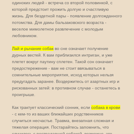
одиноких людей - встреча со второй половинкой, с
которой предстоит прожить долгую и счастливую
жизнь. Для бездетной пары - появление долгожданного
потомства. Для дамы бальзаковского возраста -
веселое мимолетное развлечение с молодым
любовником.
Лай и рычание собак
во сне означает получение
дурных вестей. К вам приблизился интриган, и уже
плетет вокруг паутину сплетен. Такой сон означает
предостережение - вам не стоит ввязываться в
сомнительные мероприятия, исход которых нельзя
предугадать заранее. Воздержитесь от азартных игр и
рискованных затей: в противном случае - останетесь в
проигрыше.
Как трактует классический сонник, если
собака в крови
- с кем-то из ваших ближайших родственников
случиться несчастье. Травма, внезапная сложная и
тяжелая операция. Постарайтесь запомнить, что
случилось с пострадавшей собакой, возможно, это