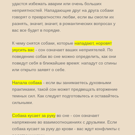
удастся избежать аварии или очень больших
неприятностей. Нападающие друг на друга собаки
говорят о превратностях любви, если вы смогли их
разнять, значит, значит, в романтических вопросах у
вас все будет в порядке.
К чему снятся собаки, которые
нападают, норовят
укусить вас
- сон означает ваших неприятелей. По
поведению собак во сне можно определить, как они
поведут себя в ближайшее время: нападут со спины
или открыто заявят о себе.
Напала собака
- если вы занимаетесь духовными
практиками, такой сон может предвещать вторжение
темных сил. Как следует подготовьтесь и оставайтесь
сильными.
Собака кусает за руку
во сне - сон означает
напряжение во взаимоотношениях с друзьями. Если
собака кусает за руку до крови - вас ждут конфликты с