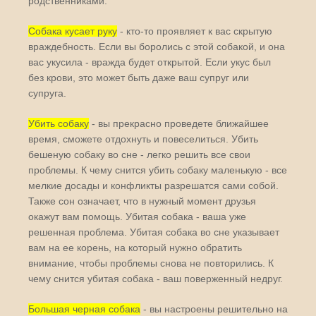
родственниками.
Собака кусает руку
- кто-то проявляет к вас скрытую
враждебность. Если вы боролись с этой собакой, и она
вас укусила - вражда будет открытой. Если укус был
без крови, это может быть даже ваш супруг или
супруга.
Убить собаку
- вы прекрасно проведете ближайшее
время, сможете отдохнуть и повеселиться. Убить
бешеную собаку во сне - легко решить все свои
проблемы. К чему снится убить собаку маленькую - все
мелкие досады и конфликты разрешатся сами собой.
Также сон означает, что в нужный момент друзья
окажут вам помощь. Убитая собака - ваша уже
решенная проблема. Убитая собака во сне указывает
вам на ее корень, на который нужно обратить
внимание, чтобы проблемы снова не повторились. К
чему снится убитая собака - ваш поверженный недруг.
Большая черная собака
- вы настроены решительно на