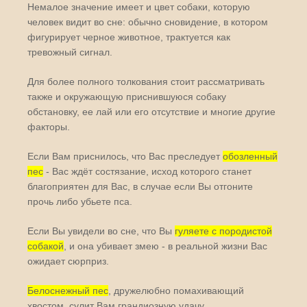
Немалое значение имеет и цвет собаки, которую
человек видит во сне: обычно сновидение, в котором
фигурирует черное животное, трактуется как
тревожный сигнал.
Для более полного толкования стоит рассматривать
также и окружающую приснившуюся собаку
обстановку, ее лай или его отсутствие и многие другие
факторы.
Если Вам приснилось, что Вас преследует
обозленный
пес
- Вас ждёт состязание, исход которого станет
благоприятен для Вас, в случае если Вы отгоните
прочь либо убьете пса.
Если Вы увидели во сне, что Вы
гуляете с породистой
собакой
, и она убивает змею - в реальной жизни Вас
ожидает сюрприз.
Белоснежный пес
, дружелюбно помахивающий
хвостом, сулит Вам грандиозную удачу.