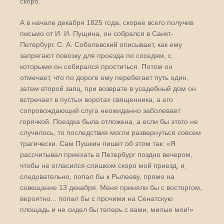
скоро.
А в начале декабря 1825 года, скорее всего получив
письмо от И. И. Пущина, он собрался в Санкт-
Петербург. С. А. Соболевский описывает, как ему
запрягают повозку для проезда по соседям, с
которыми он собирался проститься. Потом он
отмечает, что по дороге ему перебегает путь один,
затем второй заяц, при возврате в усадебный дом он
встречает в пустых воротах священника, а его
сопровождающий слуга неожиданно заболевает
горячкой. Поездка была отложена, а если бы этого не
случилось, то последствия могли развернуться совсем
трагически. Сам Пушкин пишет об этом так: «Я
рассчитывал приехать в Петербург поздно вечером,
чтобы не огласился слишком скоро мой приезд, и,
следовательно, попал бы к Рылееву, прямо на
совещание 13 декабря. Меня приняли бы с восторгом,
вероятно... попал бы с прочими на Сенатскую
площадь и не сидел бы теперь с вами, милые мои!»