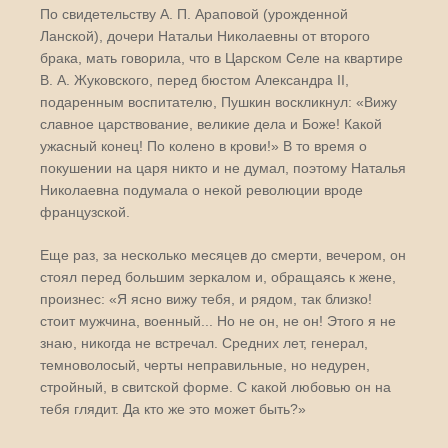
По свидетельству А. П. Араповой (урожденной
Ланской), дочери Натальи Николаевны от второго
брака, мать говорила, что в Царском Селе на квартире
В. А. Жуковского, перед бюстом Александра II,
подаренным воспитателю, Пушкин воскликнул: «Вижу
славное царствование, великие дела и Боже! Какой
ужасный конец! По колено в крови!» В то время о
покушении на царя никто и не думал, поэтому Наталья
Николаевна подумала о некой революции вроде
французской.
Еще раз, за несколько месяцев до смерти, вечером, он
стоял перед большим зеркалом и, обращаясь к жене,
произнес: «Я ясно вижу тебя, и рядом, так близко!
стоит мужчина, военный... Но не он, не он! Этого я не
знаю, никогда не встречал. Средних лет, генерал,
темноволосый, черты неправильные, но недурен,
стройный, в свитской форме. С какой любовью он на
тебя глядит. Да кто же это может быть?»