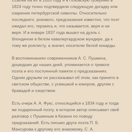
1824 году точно подтвердили следующую догадку или
озарение петербургской сивиллы. Относительно
последнего, рокового, предсказания известно, что поэт
ожидал его, терзаясь и, что называется, веря и не
веря. И в январе 1837 года вышел на дуэль с
блондином в белом кавалергардском мундире, да к
тому же роялисту, а значит, носителю белой кокарды.
В воспоминаниях современников А. С. Пушкина,
дошедших до наших дней, упоминается о тревоге
поэта и его постоянной памяти о предсказаниях.
Одним друзьям он рассказывал об этом, как принято в
светском обществе, с усмешкой и юмором, другим с
бравадой и озорством.
Есть очерк А. А. Фукс, относящийся к 1834 году и тогда
же подаренный поэту, в котором автор описывает свой
разговор с Пушкиным в Казани по поводу
предсказаний. Есть письмо друга поэта П. Б.
Мансурова к другому его знакомому, С. А.