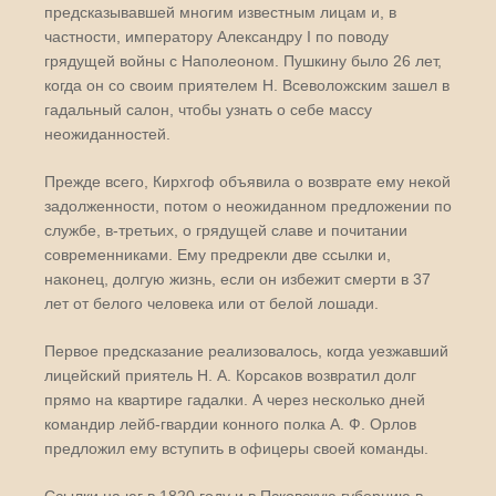
предсказывавшей многим известным лицам и, в
частности, императору Александру I по поводу
грядущей войны с Наполеоном. Пушкину было 26 лет,
когда он со своим приятелем Н. Всеволожским зашел в
гадальный салон, чтобы узнать о себе массу
неожиданностей.
Прежде всего, Кирхгоф объявила о возврате ему некой
задолженности, потом о неожиданном предложении по
службе, в-третьих, о грядущей славе и почитании
современниками. Ему предрекли две ссылки и,
наконец, долгую жизнь, если он избежит смерти в 37
лет от белого человека или от белой лошади.
Первое предсказание реализовалось, когда уезжавший
лицейский приятель Н. А. Корсаков возвратил долг
прямо на квартире гадалки. А через несколько дней
командир лейб-гвардии конного полка А. Ф. Орлов
предложил ему вступить в офицеры своей команды.
Ссылки на юг в 1820 году и в Псковскую губернию в