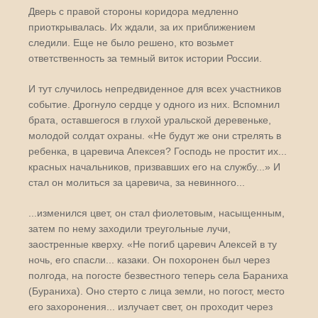
Дверь с правой стороны коридора медленно
приоткрывалась. Их ждали, за их приближением
следили. Еще не было решено, кто возьмет
ответственность за темный виток истории России.
И тут случилось непредвиденное для всех участников
событие. Дрогнуло сердце у одного из них. Вспомнил
брата, оставшегося в глухой уральской деревеньке,
молодой солдат охраны. «Не будут же они стрелять в
ребенка, в царевича Апексея? Господь не простит их...
красных начальников, призвавших его на службу...» И
стал он молиться за царевича, за невинного...
...изменился цвет, он стал фиолетовым, насыщенным,
затем по нему заходили треугольные лучи,
заостренные кверху. «Не погиб царевич Алексей в ту
ночь, его спасли... казаки. Он похоронен был через
полгода, на погосте безвестного теперь села Бараниха
(Бураниха). Оно стерто с лица земли, но погост, место
его захоронения... излучает свет, он проходит через