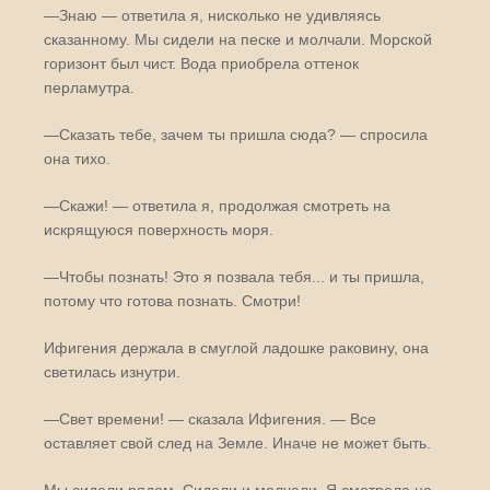
—Знаю — ответила я, нисколько не удивляясь
сказанному. Мы сидели на песке и молчали. Морской
горизонт был чист. Вода приобрела оттенок
перламутра.
—Сказать тебе, зачем ты пришла сюда? — спросила
она тихо.
—Скажи! — ответила я, продолжая смотреть на
искрящуюся поверхность моря.
—Чтобы познать! Это я позвала тебя... и ты пришла,
потому что готова познать. Смотри!
Ифигения держала в смуглой ладошке раковину, она
светилась изнутри.
—Свет времени! — сказала Ифигения. — Все
оставляет свой след на Земле. Иначе не может быть.
Мы сидели рядом. Сидели и молчали. Я смотрела на