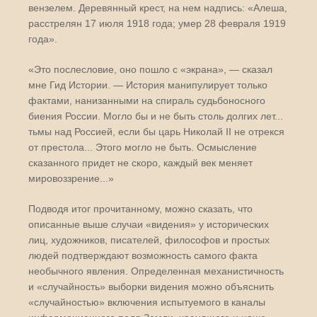
вензелем. Деревянный крест, на нем надпись: «Алеша,
расстрелян 17 июля 1918 года; умер 28 февраля 1919
года».
«Это послесловие, оно пошло с «экрана», — сказал
мне Гид Истории. — История манипулирует только
фактами, нанизанными на спираль судьбоносного
биения России. Могло бы и не быть столь долгих лет...
тьмы над Россией, если бы царь Николай II не отрекся
от престола... Этого могло не быть. Осмысление
сказанного придет не скоро, каждый век меняет
мировоззрение...»
Подводя итог прочитанному, можно сказать, что
описанные выше случаи «видения» у исторических
лиц, художников, писателей, философов и простых
людей подтверждают возможность самого факта
необычного явления. Определенная механистичность
и «случайность» выборки видения можно объяснить
«случайностью» включения испытуемого в каналы