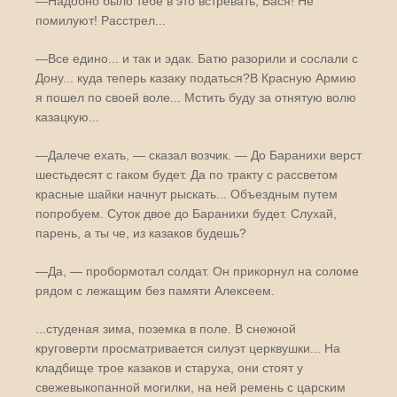
—Надобно было тебе в это встревать, Вася! Не
помилуют! Расстрел...
—Все едино... и так и эдак. Батю разорили и сослали с
Дону... куда теперь казаку податься?В Красную Армию
я пошел по своей воле... Мстить буду за отнятую волю
казацкую...
—Далече ехать, — сказал возчик. — До Баранихи верст
шестьдесят с гаком будет. Да по тракту с рассветом
красные шайки начнут рыскать... Объездным путем
попробуем. Суток двое до Баранихи будет. Слухай,
парень, а ты че, из казаков будешь?
—Да, — пробормотал солдат. Он прикорнул на соломе
рядом с лежащим без памяти Алексеем.
...студеная зима, поземка в поле. В снежной
круговерти просматривается силуэт церквушки... На
кладбище трое казаков и старуха, они стоят у
свежевыкопанной могилки, на ней ремень с царским