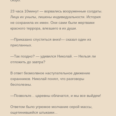
скоро.
23 часа 10минут — ворвались вооруженные солдаты.
Лица их унылы, лишены индивидуальности. История
не сохранила их имен. Они сами были жертвами
красного террора, влезшего в их души.
—Приказано спуститься вниз!— сказал один из
присланных.
—Так поздно? — удивился Николай. — Нельзя ли
отложить до завтра?
В ответ безмолвное наступательное движение
охранников. Николай понял, что разговоры
бесполезны.
—Позвольте... царевны облачатся, и мы все выйдем!
Ответом было угрюмое молчание серой массы,
ощетинившейся штыками...