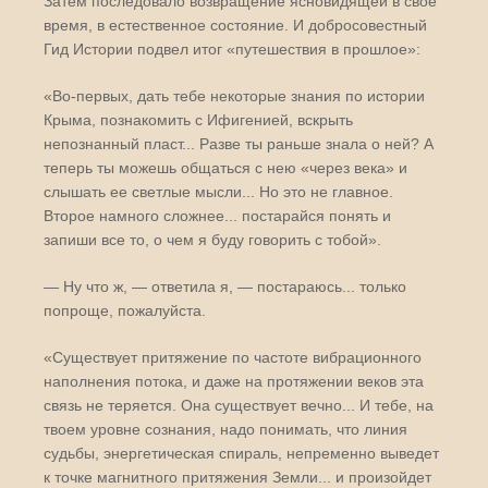
Затем последовало возвращение ясновидящей в свое
время, в естественное состояние. И добросовестный
Гид Истории подвел итог «путешествия в прошлое»:
«Во-первых, дать тебе некоторые знания по истории
Крыма, познакомить с Ифигенией, вскрыть
непознанный пласт... Разве ты раньше знала о ней? А
теперь ты можешь общаться с нею «через века» и
слышать ее светлые мысли... Но это не главное.
Второе намного сложнее... постарайся понять и
запиши все то, о чем я буду говорить с тобой».
— Ну что ж, — ответила я, — постараюсь... только
попроще, пожалуйста.
«Существует притяжение по частоте вибрационного
наполнения потока, и даже на протяжении веков эта
связь не теряется. Она существует вечно... И тебе, на
твоем уровне сознания, надо понимать, что линия
судьбы, энергетическая спираль, непременно выведет
к точке магнитного притяжения Земли... и произойдет