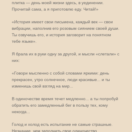
плитка — день моей жизни здесь, в уединении.
Прочитай сама, а я приготовлю еду. Читай!»
«История имеет свои письмена, каждый век — свои
вибрации, наполнив его розовым сиянием своей души.
Ты озвучишь его, и история заговорит на понятном
тебе языке».
Я брала их в руки одну за другой, и мысли «слетали» с
них:
«Говори мысленно с собой словами яркими: день
прекрасен, утро солнечное, люди красивые... и ты
изменишь свой взгляд на мир...
В одиночестве время течет медленно... а ты попробуй
обратить его замедленный бег в пользу тех, кому
некогда...
Голод и холод есть испытание не самые страшные.
Незнание, чем заполнить свое одиночество,