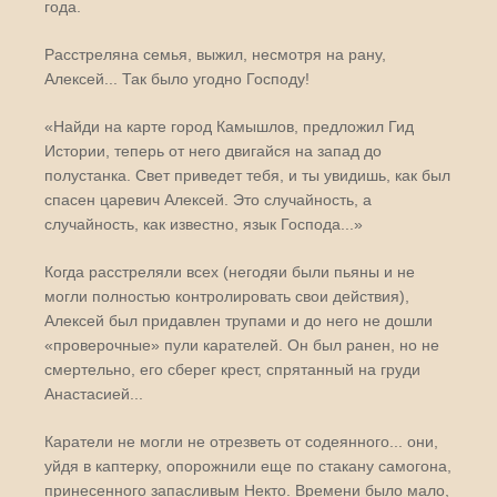
года.
Расстреляна семья, выжил, несмотря на рану,
Алексей... Так было угодно Господу!
«Найди на карте город Камышлов, предложил Гид
Истории, теперь от него двигайся на запад до
полустанка. Свет приведет тебя, и ты увидишь, как был
спасен царевич Алексей. Это случайность, а
случайность, как известно, язык Господа...»
Когда расстреляли всех (негодяи были пьяны и не
могли полностью контролировать свои действия),
Алексей был придавлен трупами и до него не дошли
«проверочные» пули карателей. Он был ранен, но не
смертельно, его сберег крест, спрятанный на груди
Анастасией...
Каратели не могли не отрезветь от содеянного... они,
уйдя в каптерку, опорожнили еще по стакану самогона,
принесенного запасливым Некто. Времени было мало,