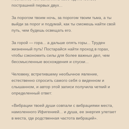
пострашней первых двух...
За порогом твоим ночь, за порогом твоим тьма, а ты
выйди за порог и подумай, как ты сможешь найти свой
путь, чем будешь освещать его.
За горой — гора... а дальше опять горы... Труден
жизненный путь! Постарайся найти проход в горах,
чтобы сэкономить силы для более важных дел, чем
бессмысленные восхождения и спуски...
Человеку, встретившему необычное явление,
естественно спросить самого себя о виденном и
слышанном, и автор этой записи получила четкий и
определенный ответ:
«Вибрации твоей души совпали с вибрациями места,
намоленного Ифигенией... и душа, ее энергия улетает
в места, где родственная частота вибраций».