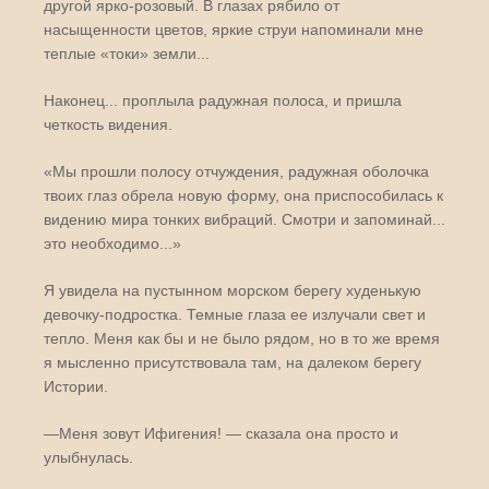
другой ярко-розовый. В глазах рябило от
насыщенности цветов, яркие струи напоминали мне
теплые «токи» земли...
Наконец... проплыла радужная полоса, и пришла
четкость видения.
«Мы прошли полосу отчуждения, радужная оболочка
твоих глаз обрела новую форму, она приспособилась к
видению мира тонких вибраций. Смотри и запоминай...
это необходимо...»
Я увидела на пустынном морском берегу худенькую
девочку-подростка. Темные глаза ее излучали свет и
тепло. Меня как бы и не было рядом, но в то же время
я мысленно присутствовала там, на далеком берегу
Истории.
—Меня зовут Ифигения! — сказала она просто и
улыбнулась.