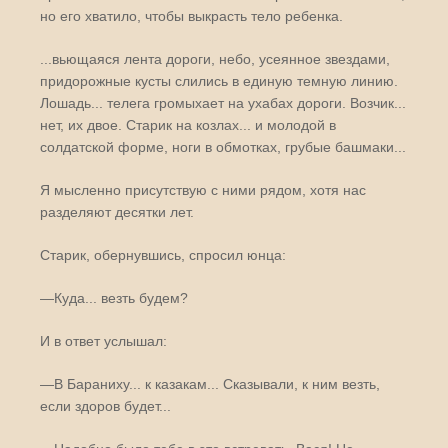
но его хватило, чтобы выкрасть тело ребенка.
...вьющаяся лента дороги, небо, усеянное звездами,
придорожные кусты слились в единую темную линию.
Лошадь... телега громыхает на ухабах дороги. Возчик...
нет, их двое. Старик на козлах... и молодой в
солдатской форме, ноги в обмотках, грубые башмаки...
Я мысленно присутствую с ними рядом, хотя нас
разделяют десятки лет.
Старик, обернувшись, спросил юнца:
—Куда... везть будем?
И в ответ услышал:
—В Бараниху... к казакам... Сказывали, к ним везть,
если здоров будет...