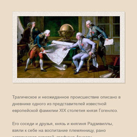
Трагическое и неожиданное происшествие описано в
дневнике одного из представителей известной
европейской фамилии XIX столетия князя Гогенлоэ.
Его соседи и друзья, князь и княгиня Радзивиллы,
взяли к себе на воспитание племянницу, рано
оставшуюся сиротой, графиню Агнессу