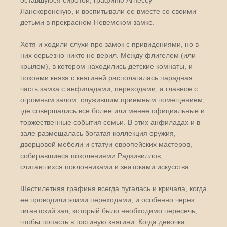
Ланскоронскую, и воспитывали ее вместе со своими
детьми в прекрасном Невемском замке.
Хотя и ходили слухи про замок с привидениями, но в
них серьезно никто не верил. Между флигелем (или
крылом), в котором находились детские комнаты, и
покоями князя с княгиней располагалась парадная
часть замка с анфиладами, переходами, а главное с
огромным залом, служившим приемным помещением,
где совершались все более или менее официальные и
торжественные события семьи. В этих анфиладах и в
зале размещалась богатая коллекция оружия,
дворцовой мебели и статуи европейских мастеров,
собиравшиеся поколениями Радзивиллов,
считавшихся поклонниками и знатоками искусства.
Шестилетняя графиня всегда пугалась и кричала, когда
ее проводили этими переходами, и особенно через
гигантский зал, который было необходимо пересечь,
чтобы попасть в гостиную княгини. Когда девочка