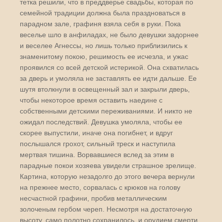
тетка решили, что в преддверье свадьбы, которая по
семейной традиции должна была праздноваться в
парадном зале, графиня взяла себя в руки. Пока
веселье шло в анфиладах, не было девушки задорнее
и веселее Агнессы, но лишь только приблизились к
знаменитому покою, решимость ее исчезла, и ужас
проявился со всей детской истерикой. Она схватилась
за дверь и умоляла не заставлять ее идти дальше. Ее
шутя втолкнули в освещенный зал и закрыли дверь,
чтобы некоторое время оставить наедине с
собственными детскими переживаниями. И никто не
ожидал последствий. Девушка умоляла, чтобы ее
скорее выпустили, иначе она погибнет, и вдруг
послышался грохот, сильный треск и наступила
мертвая тишина. Ворвавшиеся вслед за этим в
парадные покои хозяева увидели страшное зрелище.
Картина, которую незадолго до этого вечера вернули
на прежнее место, сорвалась с крюков на голову
несчастной графини, пробив металлическим
золоченым гербом череп. Несмотря на достаточную
высоту, само полотно сохранилось, и орудием смерти