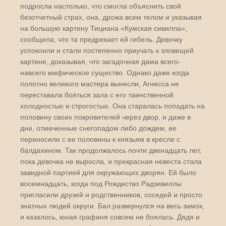
подросла настолько, что смогла объяснить свой
безотчетный страх, она, дрожа всем телом и указывая
на большую картину Тициана «Кумская сивилла»,
сообщила, что та предрекает ей гибель. Девочку
успокоили и стали постепенно приучать к зловещей
картине, доказывая, что загадочная дама всего-
навсего мифическое существо. Однако даже когда
полотно великого мастера вынесли, Агнесса не
переставала бояться зала с его таинственной
холодностью и строгостью. Она старалась попадать на
половину своих покровителей через двор, и даже в
дни, отмеченные снегопадом либо дождем, ее
переносили с ее половины к князьям в кресле с
балдахином. Так продолжалось почти двенадцать лет,
пока девочка не выросла, и прекрасная невеста стала
завидной партией для окружающих дворян. Ей было
восемнадцать, когда под Рождество Радзивиллы
пригласили друзей и родственников, соседей и просто
знатных людей округи. Бал развернулся на весь замок,
и казалось, юная графиня совсем не боялась. Дядя и