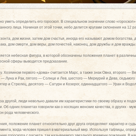
но уметь определить его гороскоп. В специальном значении слово «гороскоп»
нного лица. Начиная от этой точки, небо делится кругами склонения на 12 ра
зонта, дом жизни, затем дом счастья, иногда его называют домом богатства, 
брака, дом смерти, дом веры, дом почестей, наконец, дом дружбы и дом вражды
яется небесная фигура, в которой обозначены положения планет в различных
есной сферы выводится предсказание.
. Хозяином первого «дома» считается Марс, а также знак Овна, второго — Ве
 — Луна и Рак, пятого — Солнце и Лев, шестого — Меркурий и Дева, седьмого
тер и Стрелец, десятого — Сатурн и Козерог, одиннадцатого — Уран и Водо
за другой, люди невольно давали им характеристики по своему образу и подо
 Об одних планетах говорили как о носящих женские качества, о других - му
он рода человеческого.
ния, положение планет относительно друг друга определяют характер и судь
омента, когда человек пришел в материальный мир. Используя таблицы, опр
ение гороскопа с расчета, так называемого звездного времени рождения. В н