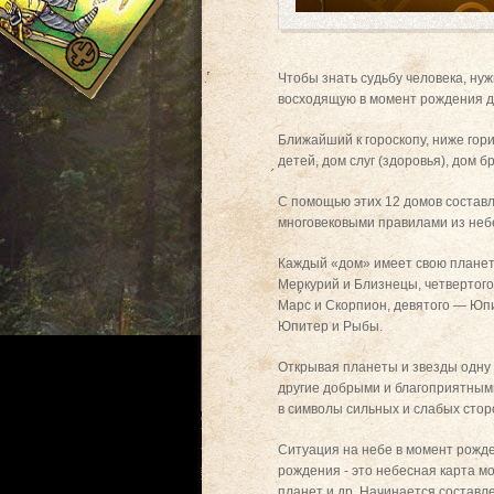
Чтобы знать судьбу человека, нуж
восходящую в момент рождения да
Ближайший к гороскопу, ниже гори
детей, дом слуг (здоровья), дом 
С помощью этих 12 домов составл
многовековыми правилами из неб
Каждый «дом» имеет свою планету
Меркурий и Близнецы, четвертого
Марс и Скорпион, девятого — Юпи
Юпитер и Рыбы.
Открывая планеты и звезды одну 
другие добрыми и благоприятными.
в символы сильных и слабых стор
Ситуация на небе в момент рожде
рождения - это небесная карта м
планет и др. Начинается составл