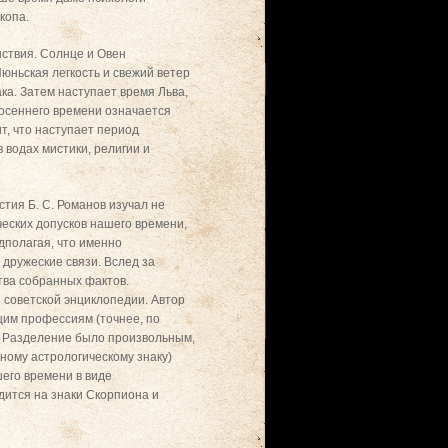
копа.
нствия. Солнце и Овен
Июньская легкость и свежий ветер
ка. Затем наступает время Льва,
 осеннего времени означается
т, что наступает период
 водах мистики, религии и
стия Б. С. Романов изучал не
ческих допусков нашего времени,
дполагая, что именно
дружеские связи. Вслед за
тва собранных фактов.
 советской энциклопедии. Автор
щим профессиям (точнее, по
к. Разделение было произвольным,
ному астрологическому знаку)
его времени в виде
дится на знаки Скорпиона и