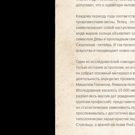
допускают, что о характере челов
Каждому периоду года соответству
провозвестники весны. Телец - эт
символизируют собой наступление
когда жаркое солнце объявляет с
символом Девы и прохладным сентя
Скорпиона - октябрь. И так проис
искусства и предвещают новое на
Один из исследователей «звездног
только историю астрологии, но и
он собрал огромный материал о в
деятельность определит проявле
Мишелем Гоклином, Романов поло
Исследование касалось 15 000 им
разбил весь массив дат рождения
группам профессий): представите
но статистическая зависимость 
прослеживалась с достаточно выс
типологических характеристик лю
Стрельца, а врачей на знаки Рыб 