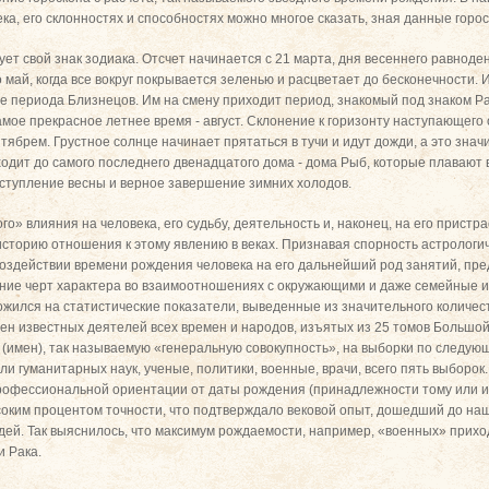
ека, его склонностях и способностях можно многое сказать, зная данные горос
ет свой знак зодиака. Отсчет начинается с 21 марта, дня весеннего равноде
о май, когда все вокруг покрывается зеленью и расцветает до бесконечности. 
 периода Близнецов. Им на смену приходит период, знакомый под знаком Ра
амое прекрасное летнее время - август. Склонение к горизонту наступающего
брем. Грустное солнце начинает прятаться в тучи и идут дожди, а это значи
ходит до самого последнего двенадцатого дома - дома Рыб, которые плавают в
ступление весны и верное завершение зимних холодов.
о» влияния на человека, его судьбу, деятельность и, наконец, на его пристра
 историю отношения к этому явлению в веках. Признавая спорность астрологи
оздействии времени рождения человека на его дальнейший род занятий, пре
ние черт характера во взаимоотношениях с окружающими и даже семейные и 
жился на статистические показатели, выведенные из значительного количес
ен известных деятелей всех времен и народов, изъятых из 25 томов Большой
 (имен), так называемую «генеральную совокупность», на выборки по следую
ли гуманитарных наук, ученые, политики, военные, врачи, всего пять выборо
профессиональной ориентации от даты рождения (принадлежности тому или и
оким процентом точности, что подтверждало вековой опыт, дошедший до наш
дей. Так выяснилось, что максимум рождаемости, например, «военных» прихо
и Рака.