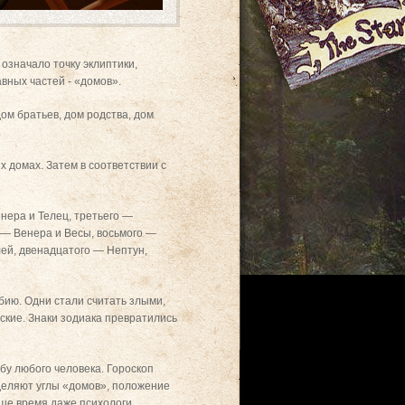
 означало точку эклиптики,
вных частей - «домов».
дом братьев, дом родства, дом
.
 домах. Затем в соответствии с
нера и Телец, третьего —
 — Венера и Весы, восьмого —
лей, двенадцатого — Нептун,
бию. Одни стали считать злыми,
жские. Знаки зодиака превратились
бу любого человека. Гороскоп
еделяют углы «домов», положение
аше время даже психологи