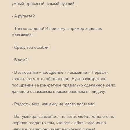
умный, красивый, самый лучший...
- А ругаете?
- Только за дело! И привожу в пример хороших
мальчиков.
- Сразу три ошибки!
- В чем?!
- В алгоритме «поощрение - наказание». Первая -
хвалите за что-то абстрактное. Нужно конкретное
поощрение за конкретное правильно сделанное дело,
да еще и с ласковым прикосновением в придачу.
- Радость, моя, чашечку на место поставил!
- Вот умница, запомнил, что котик любит, когда его по
шерстке гладят (о том, что все любят, когда их по
шерстке гладят, он узнает несколько позже).