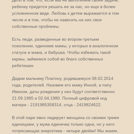
Дело в том, что, если мы не выполняем своей задачи,
ребенку придется решать ее за нас, но еще в более
усложненном виде. Любовь к детям выражается в том
числе и в том, чтобы не навесить на них свои
собственные проблемы.
Есть люди, разведенные во втором-третьем
поколении, одинокие мамы, у которых в аналогичном
статусе и мама, и бабушка. Чтобы избежать такой
кармы, займемся собой во благо собственных
ребятишек.
Дадим мальчику Платону, родившемуся 08.02.2014
года, родителей. Назовем его маму Инной, а папу
Иваном, даты рождения у них будут соответственно
21.09.1985 и 02.04.1980. Полный цифровой код
матери - 2191985358314, отца - 2419824622.
В этой паре явно лидирует женщина со своими тремя
единицами, у мужа единичка только одна, но у него
потрясающая энергетика - четыре двойки! Мы знаем,