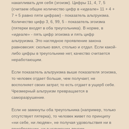
накапливать для себя (эгоизм). Цифры 11, 4, 7, 5
(считаем общее количество цифр в «идеале» 11 + 4 +
7 + 5 равно пяти цифрам) - показатель альтруизма.
Количество цифр 3, 6, 99, 5 - показатель эгоизма
(пятерки входят в оба треугольника). В норме, в
«идеале» - пять цифр эгоизма и пять цифр
альтруизма. Это наглядное проявление закона
равновесия: сколько взял, столько и отдал. Если какой-
либо цифры в треугольнике нет, качество считается
неработающим.
Если показатель альтруизма выше показателя эгоизма,
то человек отдает больше, чем получает, не
восполняет своих затрат, то есть отдает в ущерб себе.
Чрезмерный альтруизм превращается в
саморазрушение.
Если не замкнуты оба треугольника (например, только
отсутствует пятерка), то человек живет по принципу
«ни себе, ни людям», не получая удовольствия ни в
приобретении, ни в услужении другим.