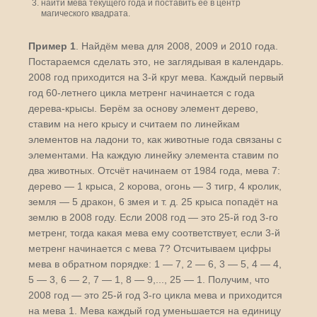
найти мева текущего года и поставить её в центр
магического квадрата.
Пример 1
. Найдём мева для 2008, 2009 и 2010 года.
Постараемся сделать это, не заглядывая в календарь.
2008 год приходится на 3-й круг мева. Каждый первый
год 60-летнего цикла метренг начинается с года
дерева-крысы. Берём за основу элемент дерево,
ставим на него крысу и считаем по линейкам
элементов на ладони то, как животные года связаны с
элементами. На каждую линейку элемента ставим по
два животных. Отсчёт начинаем от 1984 года, мева 7:
дерево — 1 крыса, 2 корова, огонь — 3 тигр, 4 кролик,
земля — 5 дракон, 6 змея и т. д. 25 крыса попадёт на
землю в 2008 году. Если 2008 год — это 25-й год 3-го
метренг, тогда какая мева ему соответствует, если 3-й
метренг начинается с мева 7? Отсчитываем цифры
мева в обратном порядке: 1 — 7, 2 — 6, 3 — 5, 4 — 4,
5 — 3, 6 — 2, 7 — 1, 8 — 9,..., 25 — 1. Получим, что
2008 год — это 25-й год 3-го цикла мева и приходится
на мева 1. Мева каждый год уменьшается на единицу