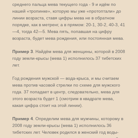
среднего пальца мева текущего года - 9 и идём по
нашей «тропинке», которую мы уже «протоптали» до
линии возраста, ставя цифры мева не в обратном
порядке, как в метренг, а в прямом: 20-1, 30-2, 40-3, 41
—4, тогда 42—5. Мева пять, попавшая на цифру
возраста, будет мева рождения, или постоянная мева.
Пример 3
. Найдём мева для женщины, которой в 2008
году земли-крысы (мева 1) исполнилось 37 тибетских
лет.
Год рождения мужской — вода-крыса, и мы считаем
мева против часовой стрелки по схеме для мужского
года. 37 попадает в центр, следовательно, мева для
этого возраста будет 1 (смотрим в квадрате мева,
какая цифра стоит на этой линии).
Пример 4
. Определим мева для мужчины, которому в
2008 году земли-крысы (мева 1) исполнилось 36
тибетских лет. Человек родился в женский год воды-