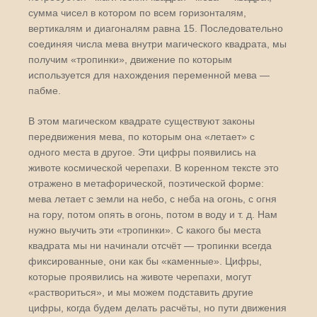
сумма чисел в котором по всем горизонталям,
вертикалям и диагоналям равна 15. Последовательно
соединяя числа мева внутри магического квадрата, мы
получим «тропинки», движение по которым
используется для нахождения переменной мева —
пабме.
В этом магическом квадрате существуют законы
передвижения мева, по которым она «летает» с
одного места в другое. Эти цифры появились на
животе космической черепахи. В коренном тексте это
отражено в метафорической, поэтической форме:
мева летает с земли на небо, с неба на огонь, с огня
на гору, потом опять в огонь, потом в воду и т. д. Нам
нужно выучить эти «тропинки». С какого бы места
квадрата мы ни начинали отсчёт — тропинки всегда
фиксированные, они как бы «каменные». Цифры,
которые проявились на животе черепахи, могут
«раствориться», и мы можем подставить другие
цифры, когда будем делать расчёты, но пути движения