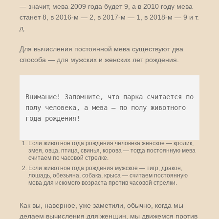
— значит, мева 2009 года будет 9, а в 2010 году мева
станет 8, в 2016-м — 2, в 2017-м — 1, в 2018-м — 9 и т.
д.
Для вычисления постоянной мева существуют два
способа — для мужских и женских лет рождения.
Внимание! Запомните, что парка считается по
полу человека, а мева — по полу животного
года рождения!
Если животное года рождения человека женское — кролик,
змея, овца, птица, свинья, корова — тогда постоянную мева
считаем по часовой стрелке.
Если животное года рождения мужское — тигр, дракон,
лошадь, обезьяна, собака, крыса — считаем постоянную
мева для искомого возраста против часовой стрелки.
Как вы, наверное, уже заметили, обычно, когда мы
делаем вычисления для женщин, мы движемся против