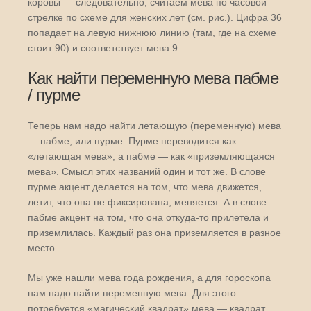
коровы — следовательно, считаем мева по часовой
стрелке по схеме для женских лет (см. рис.). Цифра 36
попадает на левую нижнюю линию (там, где на схеме
стоит 90) и соответствует мева 9.
Как найти переменную мева пабме
/ пурме
Теперь нам надо найти летающую (переменную) мева
— пабме, или пурме. Пурме переводится как
«летающая мева», а пабме — как «приземляющаяся
мева». Смысл этих названий один и тот же. В слове
пурме акцент делается на том, что мева движется,
летит, что она не фиксирована, меняется. А в слове
пабме акцент на том, что она откуда-то прилетела и
приземлилась. Каждый раз она приземляется в разное
место.
Мы уже нашли мева года рождения, а для гороскопа
нам надо найти переменную мева. Для этого
потребуется «магический квадрат» мева — квадрат,