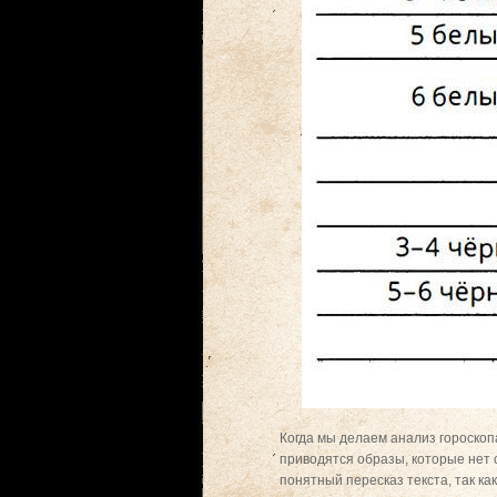
Когда мы делаем анализ гороскоп
приводятся образы, которые нет 
понятный пересказ текста, так к