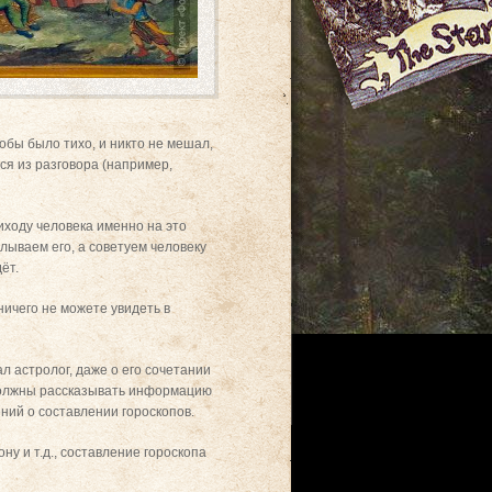
обы было тихо, и никто не мешал,
тся из разговора (например,
иходу человека именно на это
елываем его, а советуем человеку
ёт.
ничего не можете увидеть в
ал астролог, даже о его сочетании
 должны рассказывать информацию
ений о составлении гороскопов.
ну и т.д., составление гороскопа