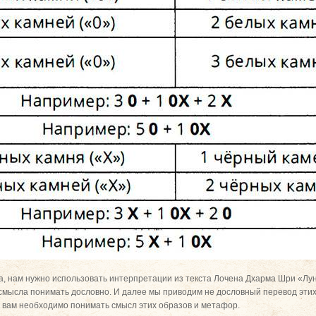
а, нам нужно использовать интерпретации из текста Лочена Дхарма Шри «Лунн
смысла понимать дословно. И далее мы приводим не дословный перевод этих
ак вам необходимо понимать смысл этих образов и метафор.