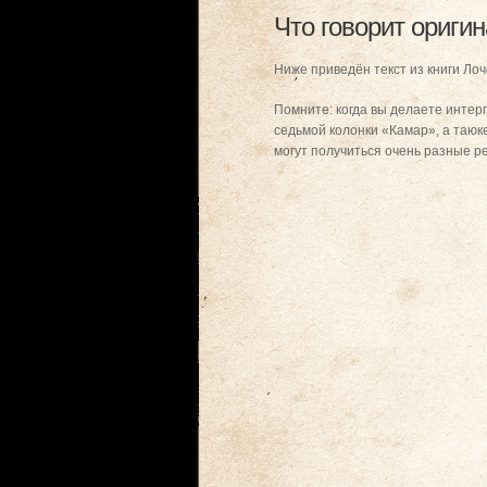
Что говорит ориги
Ниже приведён текст из книги Ло
Помните: когда вы делаете интерп
седьмой колонки «Камар», а таюке
могут получиться очень разные ре