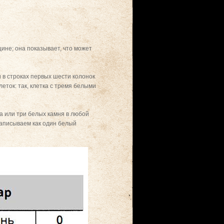
цине; она показывает, что может
 в строках первых шести колонок
еток: так, клетка с тремя белыми
ва или три белых камня в любой
 записываем как один белый