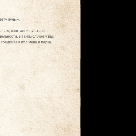
вету луны».
, лю, вангтанг и лунгта из
ельности, в таком случае у вас
 соединяем их с мева и парка.