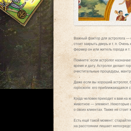
Важный фактор для астролога — с
стоит закрыть дверь и т. п. Очен
фермер он или житель города и т. 
Помните: если астролог назначает
время и дату. Астролог делает го
очистительные процедуры, мантры 
Даже если вы хороший астролог, б
гороскопе: его приближающаяся 
Когда человек приходит к вам на 
животное — элемент. Некоторые 
о своих клиентах. Также не стоит
Есть ещё такой момент: старайтес
на расстоянии лишает непосредст