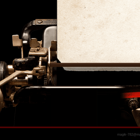
magik-782@mai