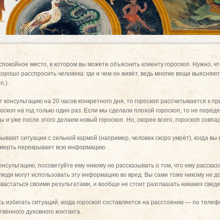
покойное место, в котором вы можете объяснить клиенту гороскоп. Нужно, чт
ь хорошо расспросить человека: где и чем он живёт, ведь многие вещи выясняю
п.).
 консультацию на 20 часов конкретного дня, то гороскоп рассчитывается к пр
роскоп на год только один раз. Если мы сделали плохой гороскоп, то не перед
и уже после этого делаем новый гороскоп. Но, скорее всего, гороскоп совпад
ывают ситуации с сильной кармой (например, человек скоро умрёт), когда вы 
смерть перекрывает всю информацию.
консультацию, посоветуйте ему никому не рассказывать о том, что ему рассказ
люди могут использовать эту информацию во вред. Вы сами тоже никому не
 хвастаться своими результатами, и вообще не стоит разглашать никаких свед
ь избегать ситуаций, когда гороскоп составляется на расстоянии — по телефо
венного духовного контакта.