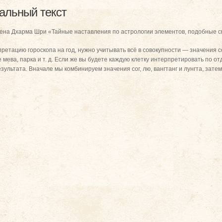
нальный текст
чена Дхарма Шри «Тайные наставления по астрологии элементов, подобные с
ретацию гороскопа на год, нужно учитывать всё в совокупности — значения сог
 мева, парка и т. д. Если же вы будете каждую клетку интерпретировать по отд
зультата. Вначале мы комбинируем значения сог, лю, вангтанг и лунгта, затем