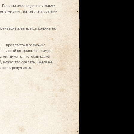
. Если вы имеете дело с людьми,
ред вами действительно верующий
мотивацией: вы всегда должны по
ся — препятствия возможно
о опытный астролог. Например,
тоит думать, что, если карма
, может это сделать. Будда не
стичь результата.