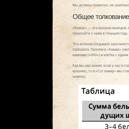
Мы должны грамотно, не ошибаясь
Общее толкование г
«Камар» — эта колонка выводов, и
произойти с нами в текущем году.
Эта колонка (седьмая) заполняет
гороскопа. Причём в «Камар» учит
камнями («000») и клетка с одним
Как мы уже знаем, если у нас в с
колонке), то в «Сог камар» мы ст
камень).