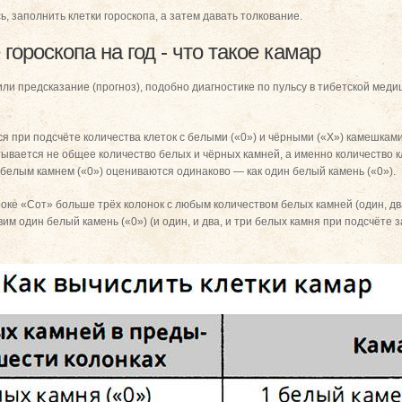
, заполнить клетки гороскопа, а затем давать толкование.
ороскопа на год - что такое камар
ли предсказание (прогноз), подобно диагностике по пульсу в тибетской меди
ся при подсчёте количества клеток с белыми («0») и чёрными («Х») камешками
ывается не общее количество белых и чёрных камней, а именно количество кл
 белым камнем («0») оцениваются одинаково — как один белый камень («0»).
троке «Сот» больше трёх колонок с любым количеством белых камней (один, д
авим один белый камень («0») (и один, и два, и три белых камня при подсчёте