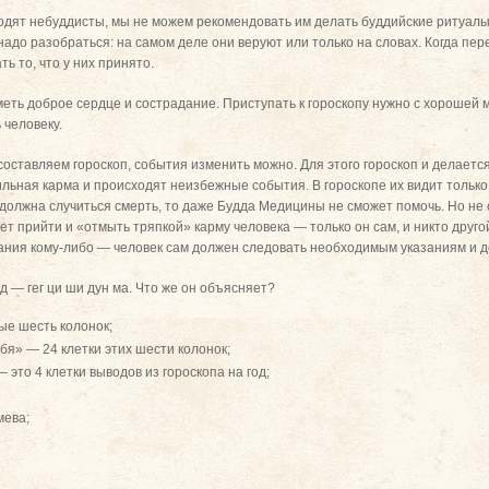
ходят небуддисты, мы не можем рекомендовать им делать буддийские ритуалы
адо разобраться: на самом деле они веруют или только на словах. Когда пе
ь то, что у них принято.
еть доброе сердце и сострадание. Приступать к гороскопу нужно с хорошей 
 человеку.
 составляем гороскоп, события изменить можно. Для этого гороскоп и делает
сильная карма и происходят неизбежные события. В гороскопе их видит тольк
должна случиться смерть, то даже Будда Медицины не сможет помочь. Но не с
 прийти и «отмыть тряпкой» карму человека — только он сам, и никто другой
ния кому-либо — человек сам должен следовать необходимым указаниям и до
од — гег ци ши дун ма. Что же он объясняет?
ые шесть колонок;
ебя» — 24 клетки этих шести колонок;
 это 4 клетки выводов из гороскопа на год;
мева;