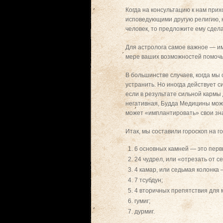
Когда на консультацию к нам при
исповедующими другую религию, н
человек, то предложите ему сделат
Для астролога самое важное — им
мере ваших возможностей помочь
В большинстве случаев, когда мы
устранить. Но иногда действует 
если в результате сильной кармы 
негативная, Будда Медицины может
может «имплантировать» свои зна
Итак, мы составили гороскоп на г
6 основных камней — это перв
24 чудрел, или «отрезать от с
4 камар, или седьмая колонка —
7 тсубдун;
4 вторичных препятствия для 
гумиг;
дурмиг.