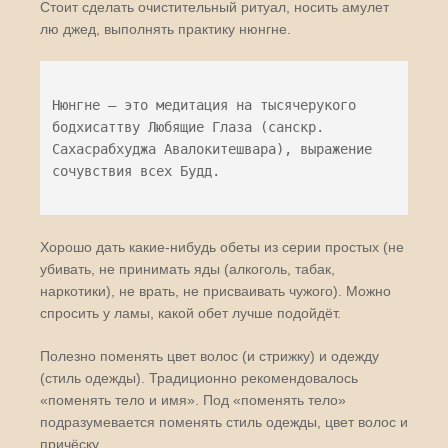
Стоит сделать очистительный ритуал, носить амулет
лю джед, выполнять практику нюнгне.
Нюнгне — это медитация на тысячерукого
бодхисаттву Любящие Глаза (санскр.
Сахасрабхуджа Авалокитешвара), выражение
сочувствия всех Будд.
Хорошо дать какие-нибудь обеты из серии простых (не
убивать, не принимать яды (алкоголь, табак,
наркотики), не врать, не присваивать чужого). Можно
спросить у ламы, какой обет лучше подойдёт.
Полезно поменять цвет волос (и стрижку) и одежду
(стиль одежды). Традиционно рекомендовалось
«поменять тело и имя». Под «поменять тело»
подразумевается поменять стиль одежды, цвет волос и
причёску.