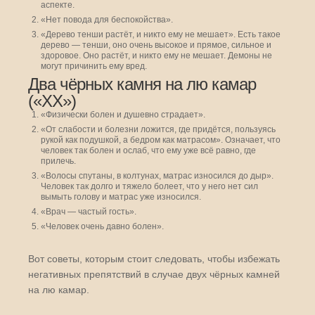
аспекте.
«Нет повода для беспокойства».
«Дерево тенши растёт, и никто ему не мешает». Есть такое
дерево — тенши, оно очень высокое и прямое, сильное и
здоровое. Оно растёт, и никто ему не мешает. Демоны не
могут причинить ему вред.
Два чёрных камня на лю камар
(«ХХ»)
«Физически болен и душевно страдает».
«От слабости и болезни ложится, где придётся, пользуясь
рукой как подушкой, а бедром как матрасом». Означает, что
человек так болен и ослаб, что ему уже всё равно, где
прилечь.
«Волосы спутаны, в колтунах, матрас износился до дыр».
Человек так долго и тяжело болеет, что у него нет сил
вымыть голову и матрас уже износился.
«Врач — частый гость».
«Человек очень давно болен».
Вот советы, которым стоит следовать, чтобы избежать
негативных препятствий в случае двух чёрных камней
на лю камар.