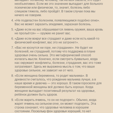
выпадают больному человеку, так нельзя сказать, это будет
необъективно. Если же это значение выпадает для больного
психически или физически, то, значит, болезнь либо
слишком тяжела, либо пройдёт. В таком случае пока мы
ничего не говорим.
«Не подвластен болезням, появляющимся подобно огню».
Вас не может заразить эпидемия, заразная болезнь.
«Даже если на вас обрушивается ливень оружия, ваша кровь
не прольётся» — оружие не ранит вас.
«Даже если вокруг все страдают и даже если есть какой-то
физический конфликт, вас это не затронет».
«Вас не коснутся ни горе, ни страдание». Не будет ни
болезней, ни страданий, потому что поддержка в плане
здоровья очень сильна. Это метафорический способ
излагать мысли. Конечно, если смотреть буквально, когда
нас окружают конфликты, болезни, страдания, вас это тоже
затрагивает. Здесь же выражена мысль о том, что ваше
здоровье сильное, не зависит ни от чего.
«Если женщина беременна, то родит мальчика». В
древности считалось, что рождение мальчика лучше, а в
наше время и девочка — это хорошо. В таком гороскопе для
беременной женщины всё должно быть хорошо. Когда
женщине выпадает позитивный результат на здоровье,
ребёнок должен быть здоров.
«Если жарить ячмень, то он не подгорит». Обычно, когда
жарят ячмень на сильном огне, он может подгореть. Эта
строка означает, что здоровье человека в хорошем
состоянии. Поскольку фон здоровья хороший, то нет