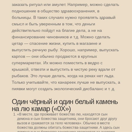
заказать ритуал или амулет. Например, можно сделать
подношение в общество здравоохранения, в
больницы. В таких случаях нужно проявлять здравый
смысл и быть уверенным в том, что деньги
действительно пойдут на благие дела, а не на
финансирование чиновников и т.д. Можно сделать
цетар — спасение жизни, купить в магазине и
выпустить речную рыбу. Хорошо, например, выпускать
карпов — они обычно продаются в крупных
супермаркетах. Их можно поместить в ведро с
крышкой, отвезти и выпустить в чистую реку вдали от
рыбаков. Это лучше делать, когда на реках нет льда.
Только учитывайте, что канареек лучше не выпускать, а
пиявки могут создать экологический дисбаланс и т. д.
Один чёрный и один белый камень
на лю камар («0Х»)
«В месте, где проживает божество лю, находятся сын
демона и сын божества защитника, они бросают друг другу
вызов и сражаются за тело человека». Обычно в месте
божества должны обитать божества-защитники. А здесь сын