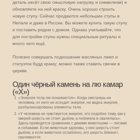
деталь несёт свою смысловую нагрузку и символизм) и
обновляете на ней краску. Очень хорошо строить
новую ступу. Сейчас продаются небольшие ступы в
Непале и даже в России. Вы можете купить такую ступу
и поставить рядом с домом. Однако учитывайте, что
для постройки ступы нужны специальные ритуалы и
много чего ещё.
Полезно совершать подношение масляных ламп и
статуэток будд храму; можно также ставить свечки в
церкви.
Один чёрный камень на лю камар
(«Х»)
«Энергия тела лю понижается». Когда смотришь на
человека, от него не исходит энергия, не видна энергия,
разбалансированы элементы тела.
«У человека не чувствуется энергия, это подобно тому, как у
зверей шерсть не стоит дыбом, а поблекла и свалялась».
Здесь приводится сравнение с дикими животными — лисами
и собаками. Если животные здоровы, у них шерсть стоит
дыбом, а если животное ослаблено, его шерсть блекнет,
сваливается.