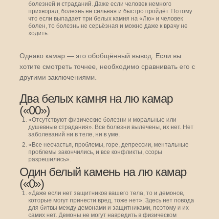
болезней и страданий. Даже если человек немного
прихворал, болезнь не сильная и быстро пройдёт. Потому
что если выпадает три белых камня на «Лю» и человек
болен, то болезнь не серьёзная и можно даже к врачу не
ходить.
Однако камар — это обобщённый вывод. Если вы
хотите смотреть точнее, необходимо сравнивать его с
другими заключениями.
Два белых камня на лю камар
(«00»)
«Отсутствуют физические болезни и моральные или
душевные страдания». Все болезни вылечены, их нет. Нет
заболеваний ни в теле, ни в уме.
«Все несчастья, проблемы, горе, депрессии, ментальные
проблемы закончились, и все конфликты, ссоры
разрешились».
Один белый камень на лю камар
(«0»)
«Даже если нет защитников вашего тела, то и демонов,
которые могут принести вред, тоже нет». Здесь нет повода
для битвы между демонами и защитниками, поэтому и их
самих нет. Демоны не могут навредить в физическом