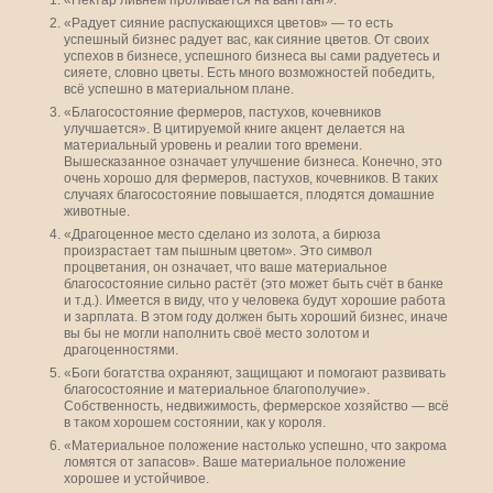
«Нектар ливнем проливается на вангтанг».
«Радует сияние распускающихся цветов» — то есть
успешный бизнес радует вас, как сияние цветов. От своих
успехов в бизнесе, успешного бизнеса вы сами радуетесь и
сияете, словно цветы. Есть много возможностей победить,
всё успешно в материальном плане.
«Благосостояние фермеров, пастухов, кочевников
улучшается». В цитируемой книге акцент делается на
материальный уровень и реалии того времени.
Вышесказанное означает улучшение бизнеса. Конечно, это
очень хорошо для фермеров, пастухов, кочевников. В таких
случаях благосостояние повышается, плодятся домашние
животные.
«Драгоценное место сделано из золота, а бирюза
произрастает там пышным цветом». Это символ
процветания, он означает, что ваше материальное
благосостояние сильно растёт (это может быть счёт в банке
и т.д.). Имеется в виду, что у человека будут хорошие работа
и зарплата. В этом году должен быть хороший бизнес, иначе
вы бы не могли наполнить своё место золотом и
драгоценностями.
«Боги богатства охраняют, защищают и помогают развивать
благосостояние и материальное благополучие».
Собственность, недвижимость, фермерское хозяйство — всё
в таком хорошем состоянии, как у короля.
«Материальное положение настолько успешно, что закрома
ломятся от запасов». Ваше материальное положение
хорошее и устойчивое.