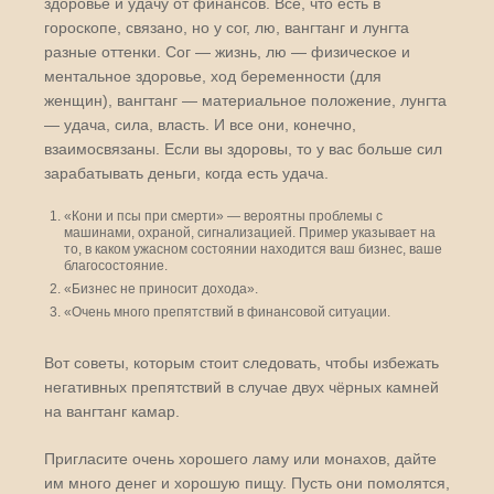
здоровье и удачу от финансов. Всё, что есть в
гороскопе, связано, но у сог, лю, вангтанг и лунгта
разные оттенки. Сог — жизнь, лю — физическое и
ментальное здоровье, ход беременности (для
женщин), вангтанг — материальное положение, лунгта
— удача, сила, власть. И все они, конечно,
взаимосвязаны. Если вы здоровы, то у вас больше сил
зарабатывать деньги, когда есть удача.
«Кони и псы при смерти» — вероятны проблемы с
машинами, охраной, сигнализацией. Пример указывает на
то, в каком ужасном состоянии находится ваш бизнес, ваше
благосостояние.
«Бизнес не приносит дохода».
«Очень много препятствий в финансовой ситуации.
Вот советы, которым стоит следовать, чтобы избежать
негативных препятствий в случае двух чёрных камней
на вангтанг камар.
Пригласите очень хорошего ламу или монахов, дайте
им много денег и хорошую пищу. Пусть они помолятся,