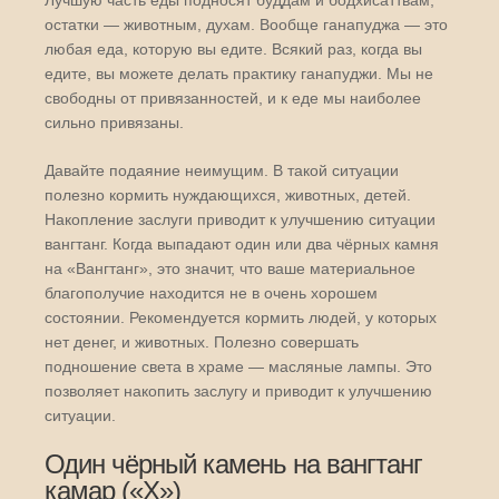
Лучшую часть еды подносят буддам и бодхисаттвам,
остатки — животным, духам. Вообще ганапуджа — это
любая еда, которую вы едите. Всякий раз, когда вы
едите, вы можете делать практику ганапуджи. Мы не
свободны от привязанностей, и к еде мы наиболее
сильно привязаны.
Давайте подаяние неимущим. В такой ситуации
полезно кормить нуждающихся, животных, детей.
Накопление заслуги приводит к улучшению ситуации
вангтанг. Когда выпадают один или два чёрных камня
на «Вангтанг», это значит, что ваше материальное
благополучие находится не в очень хорошем
состоянии. Рекомендуется кормить людей, у которых
нет денег, и животных. Полезно совершать
подношение света в храме — масляные лампы. Это
позволяет накопить заслугу и приводит к улучшению
ситуации.
Один чёрный камень на вангтанг
камар («Х»)