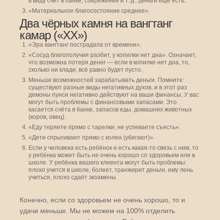
в виду счёт в банке, сбережения и т. д.: деньги ещё есть.
«Материальное благосостояние среднее».
Два чёрных камня на вангтанг
камар («ХХ»)
«Эра вангтанг пострадала от времени».
«Сосуд благополучия разбит, у копилки нет дна». Означает,
что возможна потеря денег — если в копилке нет дна, то,
сколько ни клади, всё равно будет пусто.
Меньше возможностей зарабатывать деньги. Помните:
существуют разные виды негативных духов, и в этот раз
демоны пунси негативно действуют на ваши финансы. У вас
могут быть проблемы с финансовыми запасами. Это
касается счёта в банке, запасов еды, домашних животных
(коров, овец).
«Еду теряете прямо с тарелки, не успеваете съесть».
«Дети спрыгивают прямо с колен (убегают)».
Если у человека есть ребёнок и есть какая-то связь с ним, то
у ребёнка может быть не очень хорошо со здоровьем или в
школе. У ребёнка вашего клиента могут быть проблемы:
плохо учится в школе, болеет, транжирит деньги, ему лень
учиться, плохо сдаёт экзамены.
Конечно, если со здоровьем не очень хорошо, то и
удачи меньше. Мы не можем на 100% отделить