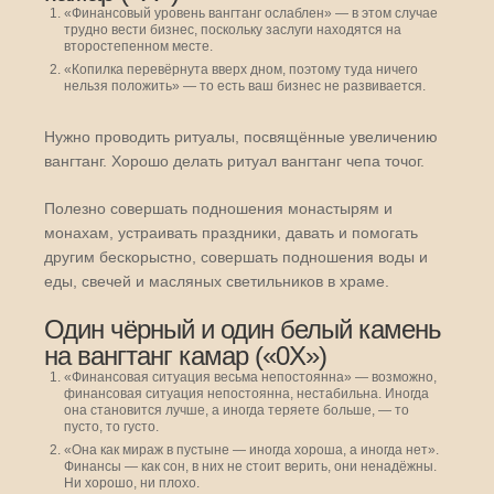
«Финансовый уровень вангтанг ослаблен» — в этом случае
трудно вести бизнес, поскольку заслуги находятся на
второстепенном месте.
«Копилка перевёрнута вверх дном, поэтому туда ничего
нельзя положить» — то есть ваш бизнес не развивается.
Нужно проводить ритуалы, посвящённые увеличению
вангтанг. Хорошо делать ритуал вангтанг чепа точог.
Полезно совершать подношения монастырям и
монахам, устраивать праздники, давать и помогать
другим бескорыстно, совершать подношения воды и
еды, свечей и масляных светильников в храме.
Один чёрный и один белый камень
на вангтанг камар («0Х»)
«Финансовая ситуация весьма непостоянна» — возможно,
финансовая ситуация непостоянна, нестабильна. Иногда
она становится лучше, а иногда теряете больше, — то
пусто, то густо.
«Она как мираж в пустыне — иногда хороша, а иногда нет».
Финансы — как сон, в них не стоит верить, они ненадёжны.
Ни хорошо, ни плохо.