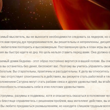
симый мыслитель, вы не выносите необходимости следовать за лидером, но 
Хотя вам присущ дух предпринимателя, вы решительны и непреклонны, дисци
 любителем поспорить и высокомерным. Поставленную цель и план игры вы 
я вы быстро идете ко дну. Но цель нельзя ставить перед вами. Она должна о
аемый домик бедняка - этот образ постоянно вертится в вашей голове. Вы оч
да вы останетесь без денег, беспокоят вас. Поэтому вы учитесь управлять св
богатым. Вы старательны, практичны и рассудительны. К делу вы относитесь
 вас отсутствует спонтанность в действиях, вы рискуете стать работягой и т
оложением Сатурна могут стать рабами секса и других удовольствий, вы втай
пособность отказывать себе в этих плотских удовольствиях.
строумны, разумны и подвижны, хотя и опасаетесь оказаться в положении че
Вы блестяще справляетесь с решением проблем, ваш интеллект действен, вы 
Вы любите предаваться размышлениям, но находите слишком трудным вопл