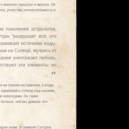
о влияние серьезно и мрачно. Он
лга, упорство, непоколебимость и
е поколения астрологов,
турн “разрушает все, что
ораживает источники воды,
как на Солнце, мучаясь от
ыхание уничтожает любовь,
утствуют эти элементы; он
ия не совсем заслуженна. Сатурн
ь одерживать победу над нашими
и невзгодами. Он также
 больше, чем мы думаем, что
аждом знаке. В символе Сатурна