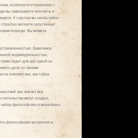
зным, особенно в отношениях с
гда вы завязываете контакты и
увидите. К счастью вы необычайно
о страстно желаете запутанных
резвом подходе. Вы можете
еустремленностью. Зависимое
ванной индивидуальностью,
акже будет для вас одной из
 иметь дело со своими
к не пленяет вас, как тайна
шествий, вас влечет все
стоятельства могут создать
ть набор философских и моральных
рить философские воззрения и