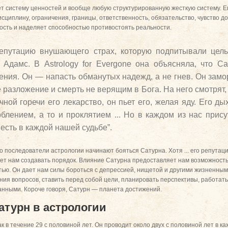
т систему ценностей и вообще любую структурированную жесткую систему. Ег
сциплину, ограничения, границы, ответственность, обязательство, чувство до
ность и наделяет способностью противостоять реальности.
епутацию внушающего страх, которую подпитывали целы
Адамс. В Astrology for Evergone она объясняла, что Са
рения. Он — напасть обманутых надежд, а не гнев. Он зам
разложение и смерть не верящим в Бога. На него смотрят, 
чной горечи его лекарство, он пьет его, желая яду. Его д
рблением, а то и проклятием ... Но в каждом из нас прис
есть в каждой нашей судьбе”.
о последователи астрологии начинают бояться Сатурна. Хотя ... его репутац
ает нам создавать порядок. Влияние Сатурна предоставляет нам возможност
тью. Он дает нам силы бороться с депрессией, нищетой и другими жизненным
ия вопросов, ставить перед собой цели, планировать перспективы, работать
анными. Короче говоря, Сатурн — планета достижений.
Сатурн в астрологии
 в течение 29 с половиной лет. Он проводит около двух с половиной лет в к