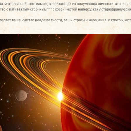
т материи и обстоятельств, возникающих из полумесяца личности; это означ
во с витиеватым строчным “h” с косой чертой наверху, как у старофранцузск
еляет ваше чувство неадекватности, ваши страхи и колебания, и способ, ко