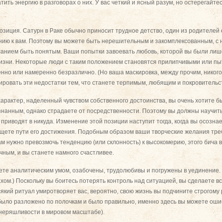
тить энергию в разговорах о них. У вас четкий и ясный разум, но остерегайте
позиция. Сатурн в Раке обычно приносит трудное детство, один из родителей
нию к вам. Поэтому вы можете быть нерешительным и закомплексованным, с
анием быть понятым. Ваши попытки завоевать любовь, которой вы были лише
изни. Некоторые люди с таким положением становятся прилипчивыми или пыт
нно или намеренно безразлично. (Но ваша маскировка, между прочим, никого
ировать эти недостатки тем, что станете терпимым, любящим и покровитель
характер, наделенный чувством собственного достоинства, вы очень хотите б
знанным, однако страдаете от посредственности. Поэтому вы должны научит
приводят в никуда. Изменение этой позиции наступит тогда, когда вы осознае
щете пути его достижения. Подобным образом ваши творческие желания тр
ам нужно превозмочь тенденцию (или склонность) к высокомерию, этого бича в
ным, и вы станете намного счастливее.
ете аналитическим умом, озабочены, трудолюбивы и погружены в уединение.
ом.) Поскольку вы боитесь потерять контроль над ситуацией, вы сделаете вс
сякий ритуал умиротворяет вас, вероятно, свою жизнь вы подчините строгому
было разложено по полочкам и было правильно, именно здесь вы можете оши
 неряшливости в мировом масштабе).