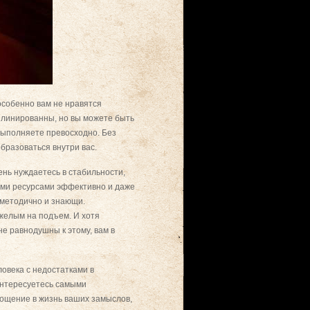
особенно вам не нравятся
плинированны, но вы можете быть
выполняете превосходно. Без
бразоваться внутри вас.
ень нуждаетесь в стабильности,
оими ресурсами эффективно и даже
 методично и знающи.
яжелым на подъем. И хотя
не равнодушны к этому, вам в
ловека с недостатками в
интересуетесь самыми
ощение в жизнь ваших замыслов,