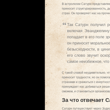
В астрологии Сатурн представляе
приносит структурированность, ди
страх. Он проверяет нас на проч
Так Сатурн получил р
включая Эванджелину 
попадает в его поле з
он приносит моральное 
безысходности, в цини
его слово звучит оско
самое неизбежное, что 
С такой славой неудивительно, чт
приносит трудности, но он помог
страхами и сражаться с инертнос
принуждает нас добиваться решен
сможем, и становиться организов
За что отвечает 
Сатурн путешествует через Зодиак