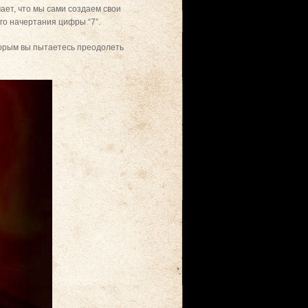
ает, что мы сами создаем свои
ого начертания цифры “7”.
торым вы пытаетесь преодолеть