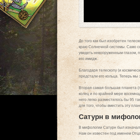
До того как был изобретен телес
краю Солнечной системы. Само со
увидеть невооруженным глазом, п
его имидж.
Благодаря телескопу (и космическ
предстали его кольца. Теперь мы
Вторая самая большая планета (
колец и по крайней мере восемна
него легко разместилось бы 95 та
для того, чтобы вместить эту пла
Сатурн в мифоло
В мифологии Сатурн был изначаль
Нам он известен под именем Отц