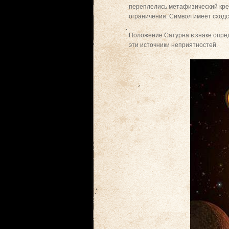
переплелись метафизический крес
ограничения. Символ имеет сходст
Положение Сатурна в знаке опред
эти источники неприятностей.