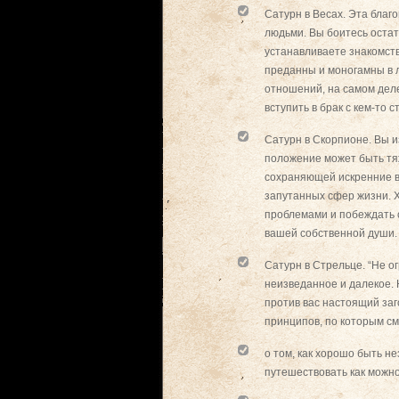
Сатурн в Весах. Эта бла
людьми. Вы боитесь остат
устанавливаете знакомств
преданны и моногамны в л
отношений, на самом деле
вступить в брак с кем-то 
Сатурн в Скорпионе. Вы 
положение может быть тяж
сохраняющей искренние в
запутанных сфер жизни. Х
проблемами и побеждать ст
вашей собственной души.
Сатурн в Стрельце. “Не о
неизведанное и далекое. 
против вас настоящий за
принципов, по которым см
о том, как хорошо быть н
путешествовать как можн