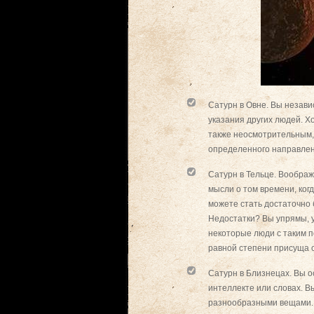
Сатурн в Овне. Вы незави
указания других людей. 
также неосмотрительным,
определенного направлени
Сатурн в Тельце. Воображ
мысли о том времени, ког
можете стать достаточно 
Недостатки? Вы упрямы, у
некоторые люди с таким п
равной степени присуща с
Сатурн в Близнецах. Вы о
интеллекте или словах. 
разнообразными вещами. 