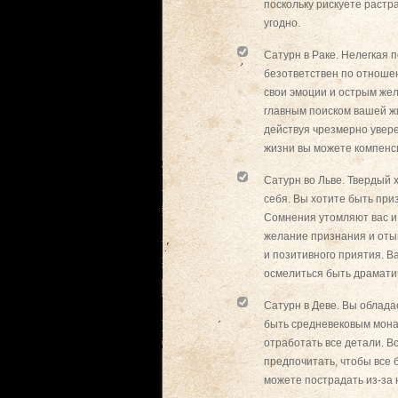
поскольку рискуете растра
угодно.
Сатурн в Раке. Нелегкая 
безответствен по отноше
свои эмоции и острым жел
главным поиском вашей ж
действуя чрезмерно увере
жизни вы можете компенс
Сатурн во Льве. Твердый 
себя. Вы хотите быть при
Сомнения утомляют вас и 
желание признания и оты
и позитивного приятия. В
осмелиться быть драматич
Сатурн в Деве. Вы облада
быть средневековым монах
отработать все детали. В
предпочитать, чтобы все 
можете пострадать из-за