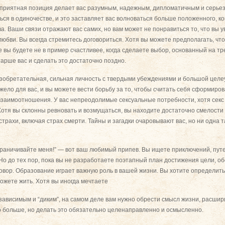
гоприятная позиция делает вас разумным, надежным, дипломатичным и серье
ься в одиночестве, и это заставляет вас волноваться больше положенного, ко
а. Ваши связи отражают вас самих, но вам может не понравиться то, что вы 
юбви. Вы всегда стремитесь договориться. Хотя вы можете предполагать, чт
 вы будете не в пример счастливее, когда сделаете выбор, основанный на т
старше вас и сделать это достаточно поздно.
изобретательная, сильная личность с твердыми убеждениями и большой цел
ело для вас, и вы можете вести борьбу за то, чтобы считать себя сформиро
заимоотношения. У вас непреодолимые сексуальные потребности, хотя секс т
отя вы склонны ревновать и возмущаться, вы находите достаточно смелости
рахи, включая страх смерти. Тайны и загадки очаровывают вас, но ни одна та
граничивайте меня!” — вот ваш любимый припев. Вы ищете приключений, путе
Но до тех пор, пока вы не разработаете поэтапный план достижения цели, об
говор. Образование играет важную роль в вашей жизни. Вы хотите определи
ожете жить. Хотя вы иногда мечтаете
езависимым и “диким”, на самом деле вам нужно обрести смысл жизни, расши
о больше, но делать это обязательно целенаправленно и осмысленно.