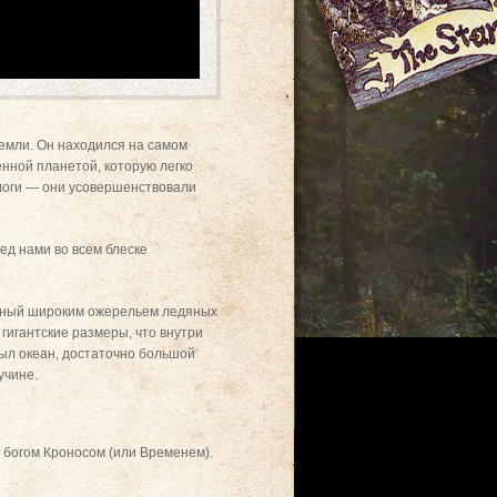
Земли. Он находился на самом
нной планетой, которую легко
ологи — они усовершенствовали
ед нами во всем блеске
енный широким ожерельем ледяных
гигантские размеры, что внутри
 был океан, достаточно большой
учине.
 богом Кроносом (или Временем).