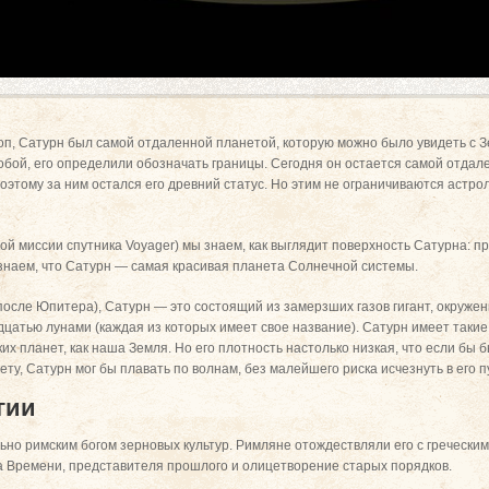
коп, Сатурн был самой отдаленной планетой, которую можно было увидеть с 
бой, его определили обозначать границы. Сегодня он остается самой отдале
оэтому за ним остался его древний статус. Но этим не ограничиваются астр
ой миссии спутника Voyager) мы знаем, как выглядит поверхность Сатурна: пр
 знаем, что Сатурн — самая красивая планета Солнечной системы.
после Юпитера), Сатурн — это состоящий из замерзших газов гигант, окруж
дцатью лунами (каждая из которых имеет свое название). Сатурн имеет такие 
ких планет, как наша Земля. Но его плотность настолько низкая, что если бы
нету, Сатурн мог бы плавать по волнам, без малейшего риска исчезнуть в его п
гии
но римским богом зерновых культур. Римляне отождествляли его с греческим
а Времени, представителя прошлого и олицетворение старых порядков.