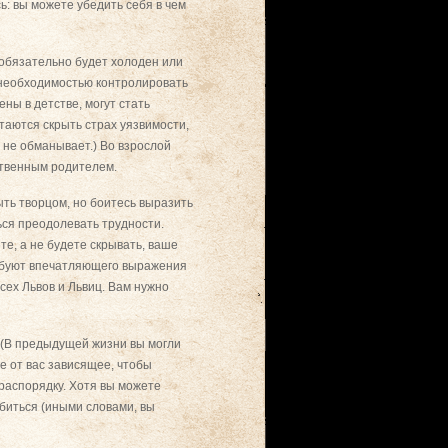
сь: вы можете убедить себя в чем
 обязательно будет холоден или
 необходимостью контролировать
ны в детстве, могут стать
аются скрыть страх уязвимости,
 не обманывает.) Во взрослой
ственным родителем.
ыть творцом, но боитесь выразить
ься преодолевать трудности.
те, а не будете скрывать, ваше
ебуют впечатляющего выражения
сех Львов и Львиц. Вам нужно
 (В предыдущей жизни вы могли
е от вас зависящее, чтобы
 распорядку. Хотя вы можете
биться (иными словами, вы