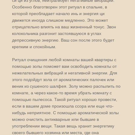
си ци из углов, нейтрализует негативные вибрации.
Особенно благотворен этот ритуал в спальне, в
которой преобладает начало инь и энергия ци
движется иногда слишком медленно. Это может
отрицательно влиять на ваш жизненный тонус. Звон
колокольчика разгонит застоявшуюся в углах
депрессивную энергию. Ваш сон после этого будет
крепким и спокойным.
Ритуал очищения любой комнаты вашей квартиры с
помощью золы поможет вам освободить комнаты от
нежелательных вибраций и негативной энергии. Для
этого подойдут зола от ароматических палочек или
веник из сушеного шалфея. Золу можно распылить по
комнате, а через какое-то время убрать комнату с
помощью пылесоса. Такой ритуал хорошо провести,
если в вашем доме произошла ссора или еще что-
нибудь неприятное. С помощью ароматической золы
можно очистить антикварные или бывшие в
употреблении вещи. Такая вещь хранит энергетику
своего бывшего хозяина или места, где она