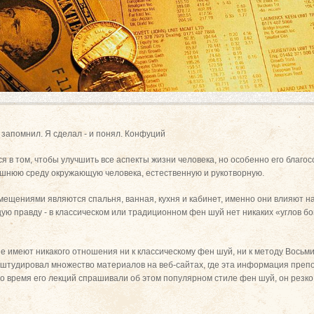
и запомнил. Я сделал - и понял. Конфуций
я в том, чтобы улучшить все аспекты жизни человека, но особенно его благо
ешнюю среду окружающую человека, естественную и рукотворную.
щениями являются спальня, ванная, кухня и кабинет, именно они влияют на
ю правду - в классическом или традиционном фен шуй нет никаких «углов бог
имеют никакого отношения ни к классическому фен шуй, ни к методу Восьми
роштудировал множество материалов на веб-сайтах, где эта информация препо
о время его лекций спрашивали об этом популярном стиле фен шуй, он резк
»