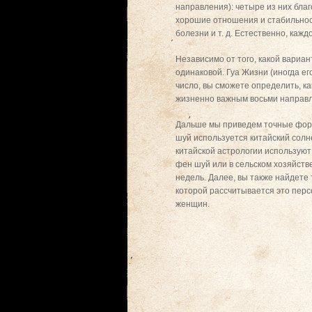
направления): четыре из них благ
хорошие отношения и стабильност
болезни и т. д. Естественно, ка
Независимо от того, какой вариа
одинаковой. Гуа Жизни (иногда ег
число, вы сможете определить, ка
жизненно важным восьми направ
Дальше мы приведем точные форм
шуй используется китайский солн
китайской астрологии используют
фен шуй или в сельском хозяйств
недель. Далее, вы также найдете 
которой рассчитывается это пер
женщин.