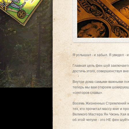
Я услышал - и забыл. Я увидел - 
Главная цель фен шуй заключаетс
достичь этого, совершенствуя вн
Внутри дома самыми важными поме
теперь мы вам откроем шокирующу
«секторов славы».
Восемь Жизненных Стремлений не 
тех, кто прочитал массу книг и п
Великого Мастера Ян Чжэнь Хая в
об этой чепухе - это НЕ фен шуй!