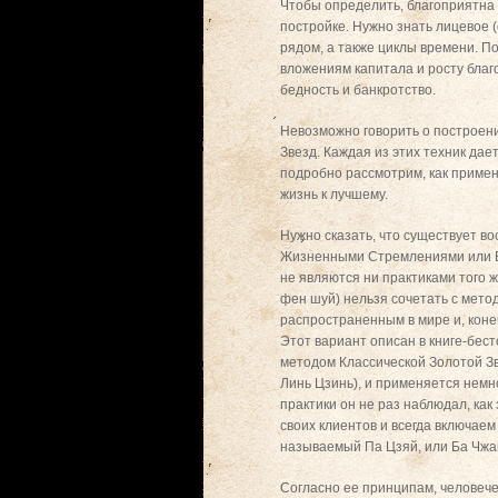
Чтобы определить, благоприятна 
постройке. Нужно знать лицевое 
рядом, а также циклы времени. П
вложениям капитала и росту благ
бедность и банкротство.
Невозможно говорить о построен
Звезд. Каждая из этих техник да
подробно рассмотрим, как примен
жизнь к лучшему.
Нужно сказать, что существует в
Жизненными Стремлениями или 
не являются ни практиками того
фен шуй) нельзя сочетать с мет
распространенным в мире и, коне
Этот вариант описан в книге-бес
методом Классической Золотой З
Линь Цзинь), и применяется немн
практики он не раз наблюдал, ка
своих клиентов и всегда включае
называемый Па Цзяй, или Ба Чжай)
Согласно ее принципам, человеч