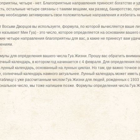
оприятны, четыре - нет. Благоприятные направления приносят богатство и уд
ь, остальные четыре связаны с такими вещами, как развод, банкротство, пр
ждому необходимо активировать свои положительные направления и избегать н
нт Восьми Дворцов вы используете, формула, по которой вычисляется ваше ли
о называют Мин Гуа) - это число, которое определяется на основании вашего
кие четыре направления благоприятны для вас, а какие не принесут вам удач
лениям.
улы для определения вашего числа Гуа Жизни. Прошу вас обратить внимание
ечный календарь, в котором год начинается с 4 февраля. Для определения п
 лунный календарь, основанный на лунных циклах. Но там, где важно точное
е, солнечный календарь намного актуальнее. Лунный календарь может иметь
таблицу с уже рассчитанным числом Гуа Жизни для людей, рожденных с 1933 п
сональное число, мы тоже напишем позже. Формулы определения числа Гуа Ж