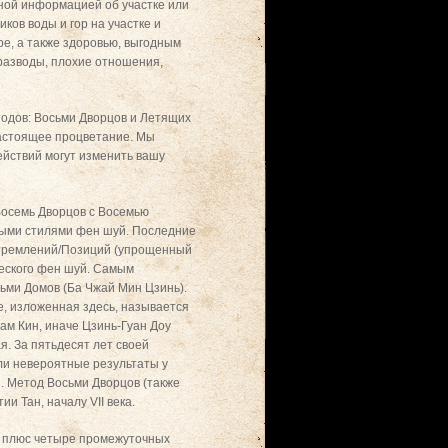
бной информацией об участке или
ов воды и гор на участке и
ре, а также здоровью, выгодным
 разводы, плохие отношения,
одов: Восьми Дворцов и Летящих
 настоящее процветание. Мы
ействий могут изменить вашу
 Восемь Дворцов с Восемью
ми стилями фен шуй. Последние
 Стремлений/Позиций (упрощенный
ческого фен шуй. Самым
ьми Домов (Ба Чжай Мин Цзинь).
е, изложенная здесь, называется
м Кин, иначе Цзинь-Гуан Доу
я. За пятьдесят лет своей
ели невероятные результаты у
и. Метод Восьми Дворцов (также
и Тан, началу VII века.
а плюс четыре промежуточных