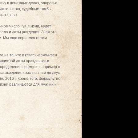
ачу в денежных делах, здоровье,
едательство, судебные тяжбы,
егативных.
чное Число Гуа Жизни, будет
 пола и даты рождения. Зная это
и. Мы еще вернемся к этим
 на то, что в классическом фен
одвижной даты праздников в
 определение времени, например в
 расхождение с солнечным до двух
о 2016 г. Кроме того, формулу, по
изни различаются для мужчин и