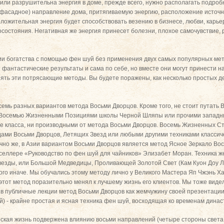
или разрушительна энергия в доме, прежде всего, нужно располагать подро
(фасадное) направление дома, притягиваемую энергию, расположение источник
оложительная энергия будет способствовать везению в бизнесе, любви, карье
осостояния. Негативная же энергия принесет болезни, плохое самочувствие,
ии богатства с помощью фен шуй без применения двух самых популярных мет
ет фантастические результаты и сама по себе, но вместе они могут принести
ять эти потрясающие методы. Вы будете поражены, как несколько простых д
осемь разных вариантов метода Восьми Дворцов. Кроме того, не стоит путать
Восемью Жизненными Позициями школы Черной Шляпы или прочими западны
 же класса, ни производными от метода Восьми Дворцов. Восемь Жизненных
одами Восьми Дворцов, Летящих Звезд или любыми другими техниками класси
чно же, в Азии вариантом Восьми Дворцов является метод Ясное Зеркало Вос
тселлере «Руководство по фен шуй для чайников» Элизабет Моран. Техника ж
везды, или Большой Медведицы, Проливающей Золотой Свет (Кам Куон Доу Ла
ого иначе. Мы обучались этому методу лично у Великого Мастера Яп Чжэнь Ха
к этот метод поразительно менял к лучшему жизнь его клиентов. Мы тоже вид
м в публичные лекции метод Восьми Дворцов как жемчужину своей презентаци
 - крайне простая и ясная техника фен шуй, восходящая ко временам династи
еская жизнь подвержена влиянию восьми направлений (четыре стороны свет