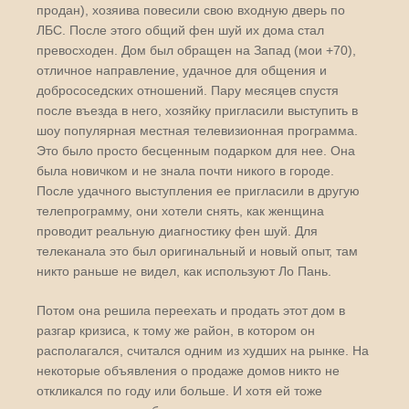
продан), хозяива повесили свою входную дверь по
ЛБС. После этого общий фен шуй их дома стал
превосходен. Дом был обращен на Запад (мои +70),
отличное направление, удачное для общения и
добрососедских отношений. Пару месяцев спустя
после въезда в него, хозяйку пригласили выступить в
шоу популярная местная телевизионная программа.
Это было просто бесценным подарком для нее. Она
была новичком и не знала почти никого в городе.
После удачного выступления ее пригласили в другую
телепрограмму, они хотели снять, как женщина
проводит реальную диагностику фен шуй. Для
телеканала это был оригинальный и новый опыт, там
никто раньше не видел, как используют Ло Пань.
Потом она решила переехать и продать этот дом в
разгар кризиса, к тому же район, в котором он
располагался, считался одним из худших на рынке. На
некоторые объявления о продаже домов никто не
откликался по году или больше. И хотя ей тоже