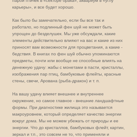
парой птичек в «секторе брака», аквариум в «углу
карьеры», и все будет хорошо.
Как было бы замечательно, если бы все так и
работало, но подлинный фен шуй не может быть
упрощен до безделушек. Мы уже обсуждали, какие
элементы действительно влияют на вас и какие из них
приносят вам возможности для процветания, а какие -
бедствия. В книгах по фен шуй обычно упоминаются
предметы, почти или вообще не способные влиять на
денежную удачу: жабы с монетами в пасти, кристаллы,
изображения пар птиц, бамбуковые флейты, красные
стены, свечи, Арована (рыба-дракон) и т. п.
На вашу удачу влияет внешнее и внутреннее
окружение, но самое главное - внешние ландшафтные
формы. При диагностике жилища это называется
макроуровнем, который определяет качество энергии
вокруг дома. Мы не можем убежать от природы и ее
энергии. Что до кристаллов, бамбуковых флейт, картин,
зеркал и т.п., это совсем не то, что применяли и