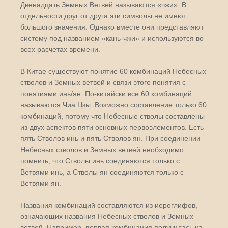
Двенадцать Земных Ветвей называются «чжи». В
отдельности друг от друга эти символы не имеют
большого значения. Однако вместе они представляют
систему под названием «кань-чжи» и используются во
всех расчетах времени.
В Китае существуют понятие 60 комбинаций Небесных
стволов и Земных ветвей и связи этого понятия с
понятиями инь/ян. По-китайски все 60 комбинаций
называются Чиа Цзы. Возможно составление только 60
комбинаций, потому что Небесные стволы составлены
из двух аспектов пяти основных первоэлементов. Есть
пять Стволов инь и пять Стволов ян. При соединении
Небесных стволов и Земных ветвей необходимо
помнить, что Стволы инь соединяются только с
Ветвями инь, а Стволы ян соединяются только с
Ветвями ян.
Названия комбинаций составляются из иероглифов,
означающих названия Небесных стволов и Земных
ветвей. Например, первая комбинация получилась из