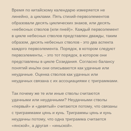
Время по китайскому календарю измеряется не
линейно, а циклами. Пять стихий-первоэлементов
образовали десять циклических знаков, или десять
«небесных стволов (или пней)». Каждый первоэлемент
в цикле небесных стволов представлен дважды, таким
образом, десять небесных стволов - это два аспекта
каждого первоэлемента. Порядок, в котором следуют
первоэлементы, - это тот порядок, в котором они
представлены в цикле Созидания. Согласно балансу
понятий инь/ян они описываются как удачные или
неудачные. Оценка стволов как удачных или
неудачных связана с их ассоциациями с триграммами.
Так почему же те или иные стволы считаются
удачными или неудачными? Неудачными стволы
«первый» и «девятый» считаются потому, что связаны
с триграммами цянь и кунь. Триграммы цянь и кунь
неудачны потому, что одна триграмма считается
«янской», а другая - «иньской».