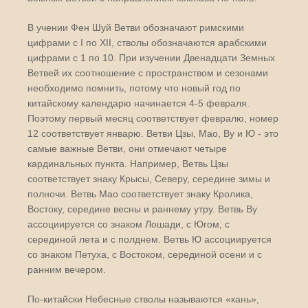
В учении Фен Шуй Ветви обозначают римскими
цифрами с І по XII, стволы обозначаются арабскими
цифрами с 1 по 10. При изучении Двенадцати Земных
Ветвей их соотношение с пространством и сезонами
необходимо помнить, потому что новый год по
китайскому календарю начинается 4-5 февраля.
Поэтому первый месяц соответствует февралю, номер
12 соответствует январю. Ветви Цзы, Мао, By и Ю - это
самые важные Ветви, они отмечают четыре
кардинальных пункта. Например, Ветвь Цзы
соответствует знаку Крысы, Северу, середине зимы и
полночи. Ветвь Мао соответствует знаку Кролика,
Востоку, середине весны и раннему утру. Ветвь By
ассоциируется со знаком Лошади, с Югом, с
серединой лета и с полднем. Ветвь Ю ассоциируется
со знаком Петуха, с Востоком, серединой осени и с
ранним вечером.
По-китайски Небесные стволы называются «кань»,