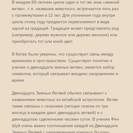
В каждом 60-летнем цикле один и тот же знак «земной
ветви», т. е. название животного, встречается пять раз
с промежутками в 12 лет. Для уточнения года внутри
цикла этому году придается первоэлемент в виде
одной из градаций. Градация может представлять род
(например, дерево мужское или дерево женское) или
приобретать тот или иной цвет.
В Китае были уверены, что существует связь между
временем и пространством. Существует понятие и
учение о двенадцати земных ветвях, имеется набор
символов, который связывает воедино направление и
время.
Двенадцать Земных Ветвей обычно связывают с
названиями животных из китайской астрологии. Ветви
также связаны с сезонами (четыре сезона по три
месяца в каждом дают двенадцать ветвей) и с
двенадцатью сдвоенными часами суток. В учении Фен
Шуй очень важно соотношение каждой из Двенадцати
Земных Ветвей с направлением компаса Ло-пань.