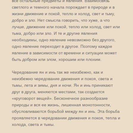
все остальные предметы и явления. Взаимосвязь
светлого и темного начала порождает в природе и в
жизни движение и покой, тепло и холод, свет и тьму,
добро и зло. Нет смысла говорить, что хуже, а что
лучше, движение или покой, тепло или холод, свет или
тьма, добро или зло. И те и другие явления
необходимы, одно явление невозможно без другого,
одно явление переходит в другое. Поэтому каждое
явление в зависимости от времени и ситуации может
быть добром или злом, хорошим или плохим.
Чередование ян и инь так же неизбежно, как и
неизбежно чередование движения и покоя, света и
тьмы, лета и зимы, дня и ночи. Ян и инь приникают
друг в друга, меняются местами, так создается
«круговорот вещей». Бесконечное разнообразие
природы и вся ее жизнь, лишенная монотонности,
обусловливаются борьбой между ян и инь. Эта борьба
проявляется в чередовании движения и покоя, тепла и
холода, света и тьмы.