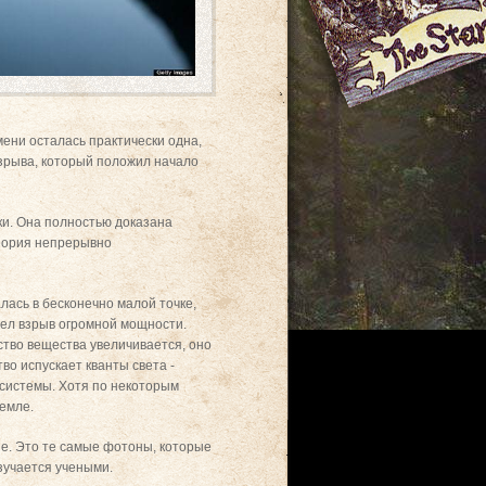
ени осталась практически одна,
зрыва, который положил начало
и. Она полностью доказана
еория непрерывно
алась в бесконечно малой точке,
ошел взрыв огромной мощности.
ство вещества увеличивается, оно
во испускает кванты света -
системы. Хотя по некоторым
емле.
ие. Это те самые фотоны, которые
зучается учеными.