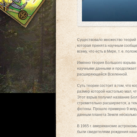
Существовало множество теорий 
которая принята научным сообщес
всему, что есть в Мире, т. е. по
Именно теория Большого взрыва 
научными данными и продолжает
расширяющейся Вселенной.
Суть теории состоит в том, что к
размер которой настолько мал, ч
Этот взрыв получил название Бол
стремительно расширяется, а тем
фотоны. Прошло примерно 9 млрд
данным планета Земля несколько 
В 1965 г. американские астроном
были свидетелями рождения наше