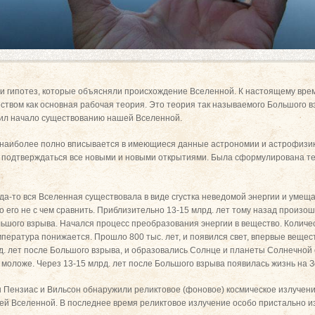
и гипотез, которые объясняли происхождение Вселенной. К настоящему врем
твом как основная рабочая теория. Это теория так называемого Большого в
ложил начало существованию нашей Вселенной.
наиболее полно вписывается в имеющиеся данные астрономии и астрофизик
 подтверждаться все новыми и новыми открытиями. Была сформулирована т
огда-то вся Вселенная существовала в виде сгустка неведомой энергии и умещ
то его не с чем сравнить. Приблизительно 13-15 млрд. лет тому назад произ
ьшого взрыва. Начался процесс преобразования энергии в вещество. Количе
пература понижается. Прошло 800 тыс. лет, и появился свет, впервые вещест
. лет после Большого взрыва, и образовались Солнце и планеты Солнечной 
моложе. Через 13-15 млрд. лет после Большого взрыва появилась жизнь на З
ы Пензиас и Вильсон обнаружили реликтовое (фоновое) космическое излучен
й Вселенной. В последнее время реликтовое излучение особо пристально и