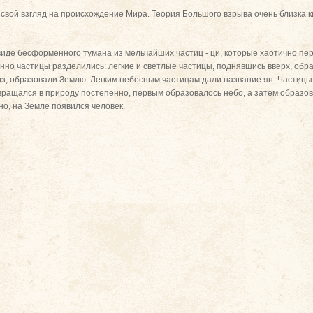
свой взгляд на происхождение Мира. Теория Большого взрыва очень близка 
виде бесформенного тумана из мельчайших частиц - ци, которые хаотично пе
но частицы разделились: легкие и светлые частицы, поднявшись вверх, обра
з, образовали Землю. Легким небесным частицам дали название ян. Частицы
вращался в природу постепенно, первым образовалось небо, а затем образова
о, на Земле появился человек.