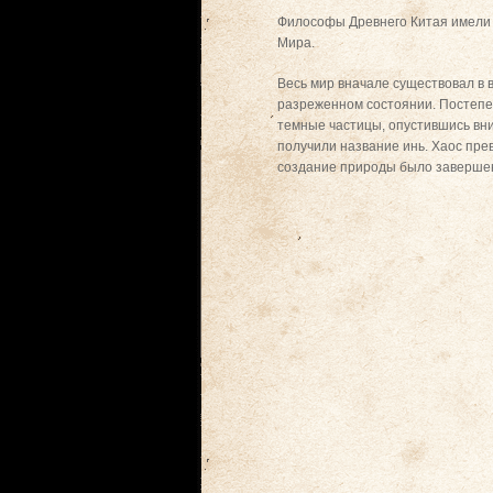
Философы Древнего Китая имели 
Мира.
Весь мир вначале существовал в 
разреженном состоянии. Постепен
темные частицы, опустившись вни
получили название инь. Хаос пре
создание природы было завершен