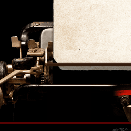
magik-782@mai