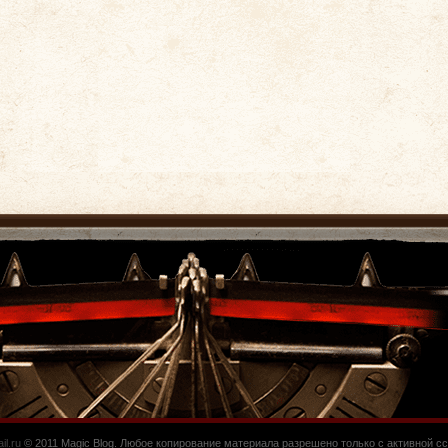
l.ru
© 2011 Magic Blog. Любое копирование материала разрешено только с активной сс