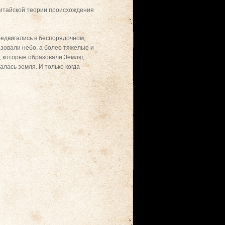
китайской теории происхождения
редвигались в беспорядочном,
зовали небо, а более тяжелые и
, которые образовали Землю,
лась земля. И только когда