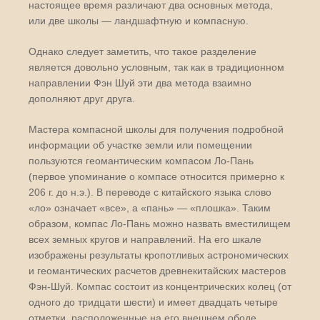
настоящее время различают два основных метода,
или две школы — ландшафтную и компасную.
Однако следует заметить, что такое разделение
является довольно условным, так как в традиционном
направлении Фэн Шуй эти два метода взаимно
дополняют друг друга.
Мастера компасной школы для получения подробной
информации об участке земли или помещении
пользуются геомантическим компасом Ло-Пань
(первое упоминание о компасе относится примерно к
206 г. до н.э.). В переводе с китайского языка слово
«ло» означает «все», а «пань» — «плошка». Таким
образом, компас Ло-Пань можно назвать вместилищем
всех земных кругов и направлений. На его шкале
изображены результаты кропотливых астрономических
и геомантических расчетов древнекитайских мастеров
Фэн-Шуй. Компас состоит из концентрических колец (от
одного до тридцати шести) и имеет двадцать четыре
отметки, расположенные на его внешнем ободе.