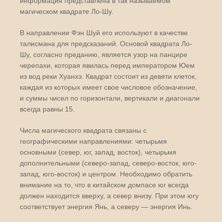
информация представлена в так называемом
магическом квадрате Ло-Шу.
В направлении Фэн Шуй его используют в качестве
талисмана для предсказаний. Основой квадрата Ло-
Шу, согласно преданию, является узор на панцире
черепахи, которая явилась перед императором Юем
из вод реки Хуанхэ. Квадрат состоит из девяти клеток,
каждая из которых имеет свое числовое обозначение,
и суммы чисел по горизонтали, вертикали и диагонали
всегда равны 15.
Числа магического квадрата связаны с
географическими направлениями: четырьмя
основными (север, юг, запад, восток), четырьмя
дополнительными (северо-запад, северо-восток, юго-
запад, юго-восток) и центром. Необходимо обратить
внимание на то, что в китайском домпасе юг всегда
должен находится вверху, а север внизу. При этом югу
соответствует энергия Янь, а северу — энергия Инь.