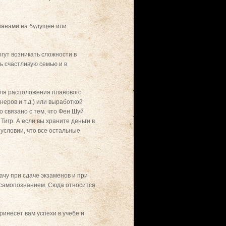
ланами на будущее или
огут возникать сложности в
ь счастливую семью и в
 для расположения планового
еров и т.д.) или выработкой
 связано с тем, что Фен Шуй
игр. А если вы храните деньги в
условии, что все остальные
ачу при сдаче экзаменов и при
 самопознанием. Сюда относится
ринесет вам успехи в учебе и