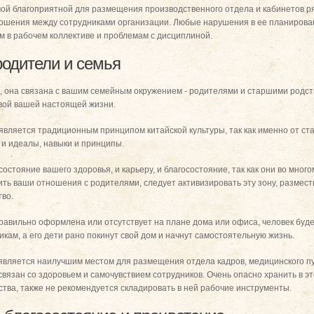
мой благоприятной для размещения производственного отдела и кабинетов ряд
ношения между сотрудниками организации. Любые нарушения в ее планирова
ам в рабочем коллективе и проблемам с дисциплиной.
родители и семья
е, она связана с вашим семейным окружением - родителями и старшими родст
вой вашей настоящей жизни.
вляется традиционным принципом китайской культуры, так как именно от ст
 и идеалы, навыки и принципы.
остояние вашего здоровья, и карьеру, и благосостояние, так как они во мног
ить ваши отношения с родителями, следует активизировать эту зону, размес
тво.
равильно оформлена или отсутствует на плане дома или офиса, человек будет
кам, а его дети рано покинут свой дом и начнут самостоятельную жизнь.
является наилучшим местом для размещения отдела кадров, медицинского пу
связан со здоровьем и самочувствием сотрудников. Очень опасно хранить в э
тва, также не рекомендуется складировать в ней рабочие инструменты.