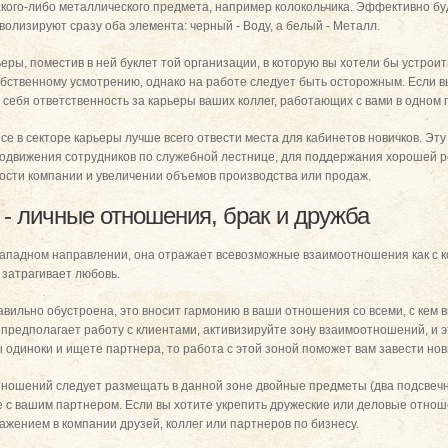
кого-либо металлического предмета, например колокольчика. Эффективно бу
мволизируют сразу оба элемента: черный - Воду, а белый - Металл.
ры, поместив в ней буклет той организации, в которую вы хотели бы устроит
обственному усмотрению, однако на работе следует быть осторожным. Если 
а себя ответственность за карьеры ваших коллег, работающих с вами в одном
е в секторе карьеры лучше всего отвести места для кабинетов новичков. Эт
родвижения сотрудников по служебной лестнице, для поддержания хорошей 
сти компании и увеличении объемов производства или продаж.
- личные отношения, брак и дружба
ападном направлении, она отражает всевозможные взаимоотношения как с кол
 затрагивает любовь.
авильно обустроена, это вносит гармонию в ваши отношения со всеми, с кем 
редполагает работу с клиентами, активизируйте зону взаимоотношений, и э
 одиноки и ищете партнера, то работа с этой зоной поможет вам завести нов
ношений следует размещать в данной зоне двойные предметы (два подсвечни
е с вашим партнером. Если вы хотите укрепить дружеские или деловые отно
жением в компании друзей, коллег или партнеров по бизнесу.