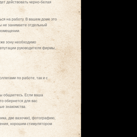
дет действовать черно-белая
ься на работу. В вашем доме это
вы не занимаете отдельный
 помещении.
у же зону необходимо
репутации руководителя фирмы,
легами по работе, так и с
вы общаетесь. Если ваша
то обернется для вас
ые знакомства.
ка, две вазочки), фотографию,
шения, хорошим стимулятором