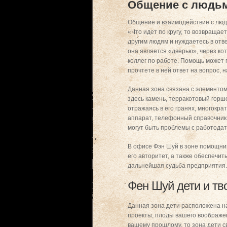
Общение с людьм
Общение и взаимодействие с людь
«Что идет по кругу, то возвращае
другим людям и нуждаетесь в отв
она является «дверью», через ко
коллег по работе. Помощь может 
прочтете в ней ответ на вопрос, 
Данная зона связана с элементом
здесь камень, терракотовый горш
отражаясь в его гранях, многокра
аппарат, телефонный справочник,
могут быть проблемы с работодат
В офисе Фэн Шуй в зоне помощни
его авторитет, а также обеспечит
дальнейшая судьба предприятия.
Фен Шуй дети и тв
Данная зона дети расположена на 
проекты, плоды вашего воображени
вашему прошлому, то зона дети с