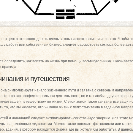
и его центр отражают девять очень важных аспектов жизни человека. Чтобы п
ашу работу или собственный бизнес, следует рассмотреть сектора более дета
я определить, как влиять на жизнь при помощи восьмиугольника. Оказываетс
е правила.
чинания и путешествия
, она символизирует начало жизненного пути и связана с северным направле
е только как профессиональная деятельность, но и как любые другие сферы 
лючая ваше «путешествие» по жизни. С этой зоной также связаны все ваши н
ь то, что вы желаете, чтобы ваша жизнь с легкостью текла в заданном напра
тей и начинаний следует активизировать собственную энергию. Для этого м
уды, наполненные жидкостями. Можно также повесить фотоснимки или карти
р, здания, в котором находится фирма, где вы хотели бы работать). В данно