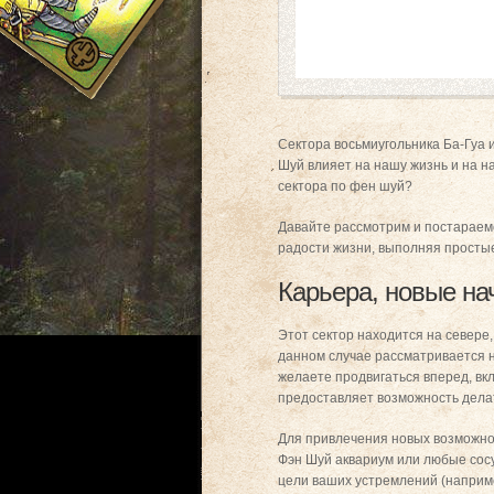
Сектора восьмиугольника Ба-Гуа 
Шуй влияет на нашу жизнь и на н
сектора по фен шуй?
Давайте рассмотрим и постараемс
радости жизни, выполняя просты
Карьера, новые на
Этот сектор находится на севере
данном случае рассматривается н
желаете продвигаться вперед, вк
предоставляет возможность делат
Для привлечения новых возможнос
Фэн Шуй аквариум или любые сос
цели ваших устремлений (наприме