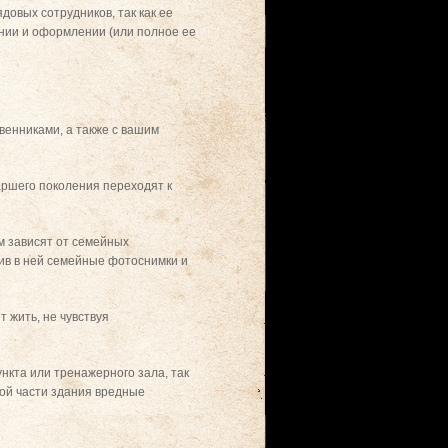
овых сотрудников, так как ее
нии и оформлении (или полное ее
венниками, а также с вашим
аршего поколения переходят к
ом зависят от семейных
тив в ней семейные фотоснимки и
 жить, не чувствуя
нкта или тренажерного зала, так
той части здания вредные