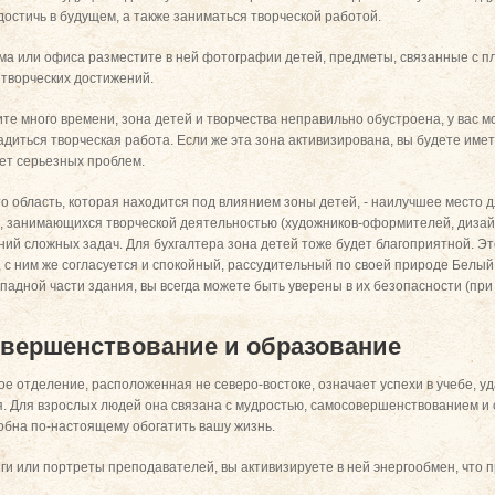
 достичь в будущем, а также заниматься творческой работой.
ма или офиса разместите в ней фотографии детей, предметы, связанные с п
творческих достижений.
те много времени, зона детей и творчества неправильно обустроена, у вас м
диться творческая работа. Если же эта зона активизирована, вы будете имет
дет серьезных проблем.
то область, которая находится под влиянием зоны детей, - наилучшее место
, занимающихся творческой деятельностью (художников-оформителей, дизайн
ий сложных задач. Для бухгалтера зона детей тоже будет благоприятной. Это
 с ним же согласуется и спокойный, рассудительный по своей природе Белый Т
адной части здания, вы всегда можете быть уверены в их безопасности (при 
овершенствование и образование
е отделение, расположенная не северо-востоке, означает успехи в учебе, уд
я. Для взрослых людей она связана с мудростью, самосовершенствованием и
обна по-настоящему обогатить вашу жизнь.
ги или портреты преподавателей, вы активизируете в ней энергообмен, что п