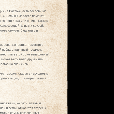
х на Востоке, есть пословица:
ешь». Если вы желаете помогать
 вашего дома или офиса, так как
оших соседей, близких друзей,
оете какую-нибудь книгу и
зировать энергию, поместите
ой неблагоприятный предмет,
 поместить в этой зоне телефонный
с может быть мало друзей или
олько на свои силы.
 Это поможет сделать нерушимым
организаций, от которых зависит
енное вами, — дети, планы и
лей и семьи относится скорее к
умать о самых сокровенных