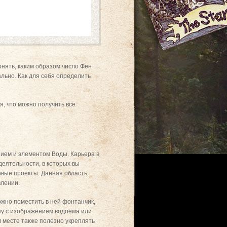
онять, каким образом число Фен
льно. Как для себя определить
я, что можно получить все
нием и элементом Воды. Карьера в
деятельности, в которых вы
овые проекты. Данная область
влении.
ожно поместить в ней фонтанчик,
ну с изображением водоема или
м месте также полезно укреплять