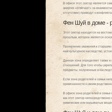
В офисе этот сектор является са
энергия «отвечает» за взаимоот
отсутствие) приведут к конфликт
Фен Шуй в доме - 
Этот сектор находится на восток
прошлым, которое является осно
Проявление уважения к старшим я
нам культурное наследство, устои
Данная зона определяет также и с
отношений. Для того чтобы укреп
предметы, полученные в наследс
Если зона родителей и семьи неп
привязанности к своим родственни
В офисе зона родителей и семьи 
как этот сектор непосредственно 
химические или взрывчатые вещес