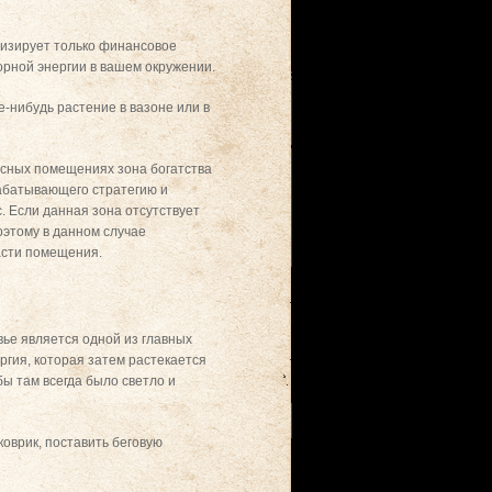
олизирует только финансовое
орной энергии в вашем окружении.
е-нибудь растение в вазоне или в
сных помещениях зона богатства
рабатывающего стратегию и
. Если данная зона отсутствует
оэтому в данном случае
асти помещения.
вье является одной из главных
ргия, которая затем растекается
бы там всегда было светло и
коврик, поставить беговую