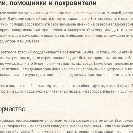
и, помощники и покровители
ми является очень важным аспектом жизни любого человека. У людей, живущи
тся». В русском языке ей соответствует выражение: «Что посеешь, то и пожн
етной помощи, сосредоточьте свое внимание именно на северо-западной зоне
торую в вашу жизнь приходят помощь и поддержка. Они могут исходить от хор
прийти к вам даже совсем неожиданным образом: например, вы случайно откр
над которым вы думаете.
 Металла, который поддерживается элементом Земли. Поэтому, чтобы активи
ок или кристалл (однако с кристаллом следует быть осторожным, так как люб
тно умножится и это будет причинять вам только вред). Также будет полезно
 визитницу. Если данная зона дома или офиса неправильно обустроена, у ва
елями, вам неоткуда ждать помощи и поддержки и приходится рассчитывать т
ков и покровителей рекомендует располагать кабинет руководителя фирмы.
ь организацию поддержкой влиятельных людей, инвесторов, властей и других 
орчество
западе, она ассоциируется со всем, что вы создаете в этом мире. Все, рожд
я, творчества, - появляется благодаря энергии этой зоны. Если зона родите
вязана с будущим. Здесь лучше всего строить планы на дальнейшую жизнь, д