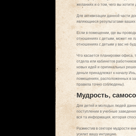
желаниях и о том, чего вы хотите
Для активизации данной части до
являющиеся результатами ваших 
Если в помещении, где вы проводи
отношениях с детьми, может не ла
отношениях с детьми у вас не бу
Что касается планировки офиса, 
отдела или кабинетов работников
новых идей и оригинальных решен
деньги принадлежат к началу Инь,
помещениях, расположенных в зап
правила точно соблюдены).
Мудрость, самос
Для детей и молодых людей данно
поступлении в учебные заведени
вся та информация, которая спос
Разместив в секторе мудрости кни
усилит вашу интуицию.