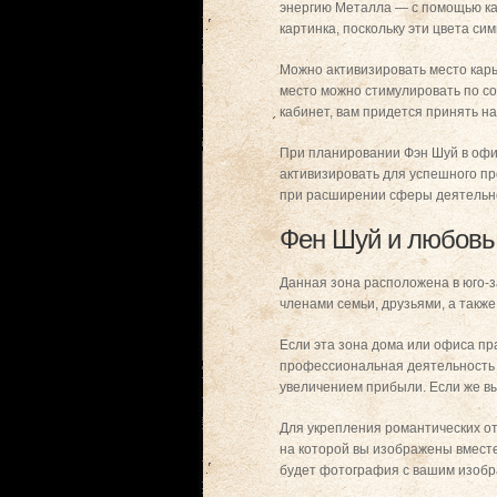
энергию Металла — с помощью ка
картинка, поскольку эти цвета си
Можно активизировать место карье
место можно стимулировать по с
кабинет, вам придется принять н
При планировании Фэн Шуй в офис
активизировать для успешного п
при расширении сферы деятельно
Фен Шуй и любовь 
Данная зона расположена в юго-з
членами семьи, друзьями, а также
Если эта зона дома или офиса пр
профессиональная деятельность п
увеличением прибыли. Если же вы
Для укрепления романтических от
на которой вы изображены вмест
будет фотография с вашим изобра