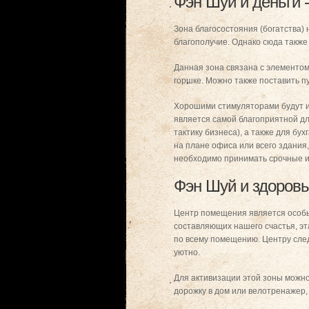
Фэн Шуй и деньги 
Зона благосостояния (богатства) 
благополучие. Однако сюда также
Данная зона связана с элементом
горшке. Можно также поставить пу
Хорошими стимуляторами будут и
является самой благоприятной дл
тактику бизнеса), а также для бу
на плане офиса или всего здания
необходимо принимать срочные и
Фэн Шуй и здоровье
Центр помещения является особым
составляющих нашего счастья, эта
по всему помещению. Центру следу
уютно.
Для активизации этой зоны можно 
дорожку в дом или велотренажер, 