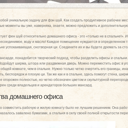
ой уникальную задачу для фэн шуй. Как создать продуктивное рабочее мест
ые моменты вы уже, наверняка, знаете, можно предложить и дополнительн
етует фен шуй относительно домашнего офиса - это «только не в спальне!». И
несоединимое, воду и масло! Каждое помещение нуждается в определенном т
льне успокаивающая, снотворная ци. Соедините их и вы будете дремать за ст
 мансарде, понадобится творческий подход, чтобы разделить офисы и спальни.
одойдут ширма, штора или раздвижная дверь. Можно переместить офис в угол
общей комнате, чем в спальне. Нужно только четко очертить его границы, ин
ь, беспорядок и плохую ци. Так же как и в спальне, здесь помогут стена, шир
е огорожен полностью, но четко обозначен цветом и скульптурной перегородк
ярен среди владельцев и арендаторов больших мансард.
тва домашнего офиса
что совместить рабочую и жилую комнату было не лучшим решением. Она раб
 оказалось завалено бумагами, а спальня в силу своей полной открытости пер