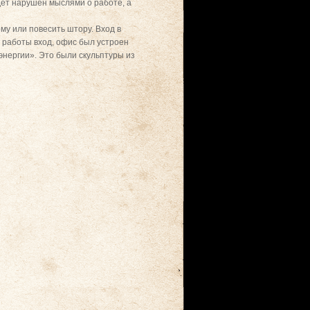
дет нарушен мыслями о работе, а
му или повесить штору. Вход в
я работы вход, офис был устроен
энергии». Это были скульптуры из