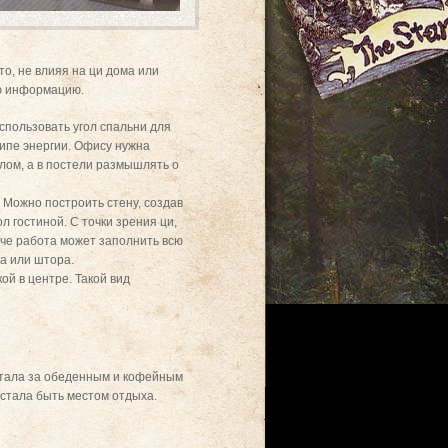
о, не влияя на ци дома или
ую информацию.
спользовать угол спальни для
ипе энергии. Офису нужна
олом, а в постели размышлять о
 Можно построить стену, создав
 гостиной. С точки зрения ци,
аче работа может заполнить всю
ма или штора.
ой в центре. Такой вид
отала за обеденным и кофейным
естала быть местом отдыха.