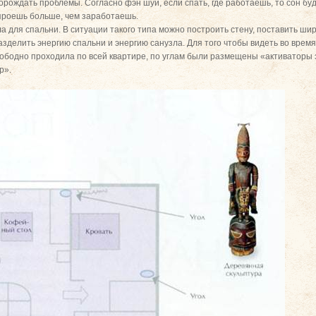
порождать проблемы. Согласно фэн шуй, если спать, где работаешь, то сон бу
 проешь больше, чем заработаешь.
 для спальни. В ситуации такого типа можно построить стену, поставить шир
зделить энергию спальни и энергию санузла. Для того чтобы видеть во врем
вободно проходила по всей квартире, по углам были размещены «активаторы 
р».