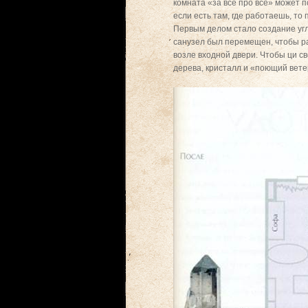
комната «за все про все» может 
если есть там, где работаешь, то
Первым делом стало создание угла
санузел был перемещен, чтобы ра
возле входной двери. Чтобы ци с
дерева, кристалл и «поющий вете