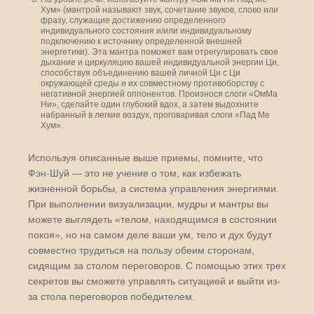
Хум» (мантрой называют звук, сочетание звуков, слово или
фразу, служащие достижению определенного
индивидуального состояния и/или индивидуальному
подключению к источнику определенной внешней
энергетики). Эта мантра поможет вам отрегулировать свое
дыхание и циркуляцию вашей индивидуальной энергии Ци,
способствуя объединению вашей личной Ци с Ци
окружающей среды и их совместному противоборству с
негативной энергией оппонентов. Произнося слоги «ОмМа
Ни», сделайте один глубокий вдох, а затем выдохните
набранный в легкие воздух, проговаривая слоги «Пад Ме
Хум».
Используя описанные выше приемы, помните, что
Фэн-Шуй — это не учение о том, как избежать
жизненной борьбы, а система управления энергиями.
При выполнении визуализации, мудры и мантры вы
можете выглядеть «телом, находящимся в состоянии
покоя», но на самом деле ваши ум, тело и дух будут
совместно трудиться на пользу обеим сторонам,
сидящим за столом переговоров. С помощью этих трех
секретов вы сможете управлять ситуацией и выйти из-
за стола переговоров победителем.