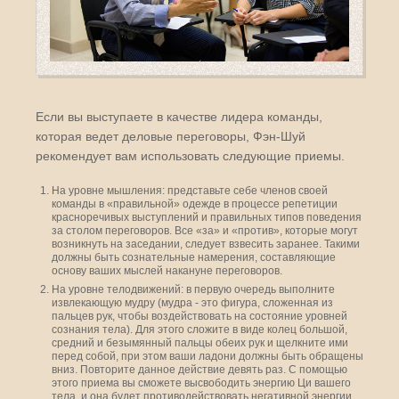
Если вы выступаете в качестве лидера команды,
которая ведет деловые переговоры, Фэн-Шуй
рекомендует вам использовать следующие приемы.
На уровне мышления: представьте себе членов своей
команды в «правильной» одежде в процессе репетиции
красноречивых выступлений и правильных типов поведения
за столом переговоров. Все «за» и «против», которые могут
возникнуть на заседании, следует взвесить заранее. Такими
должны быть сознательные намерения, составляющие
основу ваших мыслей накануне переговоров.
На уровне телодвижений: в первую очередь выполните
извлекающую мудру (мудра - это фигура, сложенная из
пальцев рук, чтобы воздействовать на состояние уровней
сознания тела). Для этого сложите в виде колец большой,
средний и безымянный пальцы обеих рук и щелкните ими
перед собой, при этом ваши ладони должны быть обращены
вниз. Повторите данное действие девять раз. С помощью
этого приема вы сможете высвободить энергию Ци вашего
тела, и она будет противодействовать негативной энергии