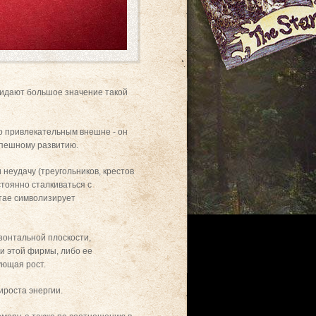
ридают большое значение такой
ко привлекательным внешне - он
успешному развитию.
неудачу (треугольников, крестов
стоянно сталкиваться с
итае символизирует
изонтальной плоскости,
ки этой фирмы, либо ее
ующая рост.
ироста энергии.