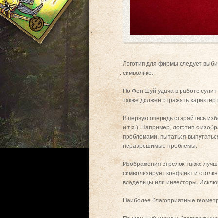
Логотип для фирмы следует выби
символике.
По Фен Шуй удача в работе сулит
также должен отражать характер 
В первую очередь старайтесь изб
и т.п.). Например, логотип с изо
проблемами, пытаться выпутаться 
неразрешимые проблемы.
Изображения стрелок также лучше
символизирует конфликт и столкн
владельцы или инвесторы. Исключ
Наиболее благоприятные геометри