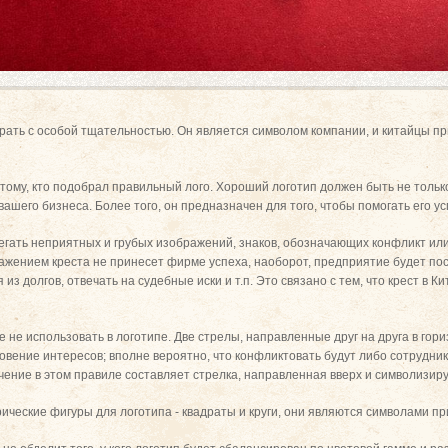
рать с особой тщательностью. Он является символом компании, и китайцы п
 тому, кто подобрал правильный лого. Хороший логотип должен быть не толь
вашего бизнеса. Более того, он предназначен для того, чтобы помогать его 
егать неприятных и грубых изображений, знаков, обозначающих конфликт или 
бражением креста не принесет фирме успеха, наоборот, предприятие будет по
из долгов, отвечать на судебные иски и т.п. Это связано с тем, что крест в К
 не использовать в логотипе. Две стрелы, направленные друг на друга в гор
овение интересов; вполне вероятно, что конфликтовать будут либо сотрудни
ение в этом правиле составляет стрелка, направленная вверх и символизир
ческие фигуры для логотипа - квадраты и круги, они являются символами пр