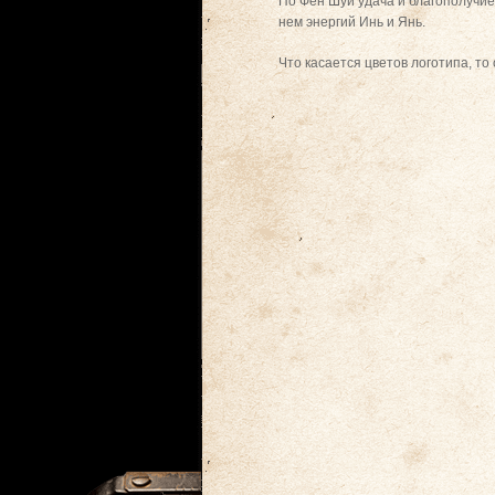
По Фен Шуй удача и благополучие 
нем энергий Инь и Янь.
Что касается цветов логотипа, т