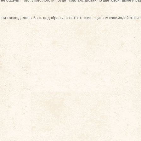
не обделит того, у кого логотип будет сбалансирован по цветовой гамме и ра
о они также должны быть подобраны в соответствии с циклом взаимодействия 