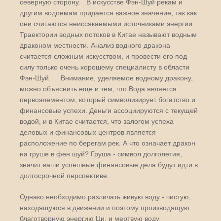
северную сторону. В искусстве Фэн-Шуй рекам и
другим водоемам придается важное значение, так как
они считаются неиссякаемыми источниками энергии.
Траектории водных потоков в Китае называют водным
драконом местности. Анализ водного дракона
считается сложным искусством, и провести его под
силу только очень хорошему специалисту в области
Фэн-Шуй. Внимание, уделяемое водному дракону,
можно объяснить еще и тем, что Вода является
первоэлементом, который символизирует богатство и
финансовые успехи. Деньги ассоциируются с текущей
водой, и в Китае считается, что залогом успеха
деловых и финансовых центров является
расположение по берегам рек. А что означает дракон
на груше в фен шуй? Груша - символ долголетия,
значит ваши успешные финансовые дела будут идти в
долгосрочной перспективе.
Однако необходимо различать живую воду - чистую,
находящуюся в движении и поэтому производящую
благотворную энергию Ци, и мертвую воду