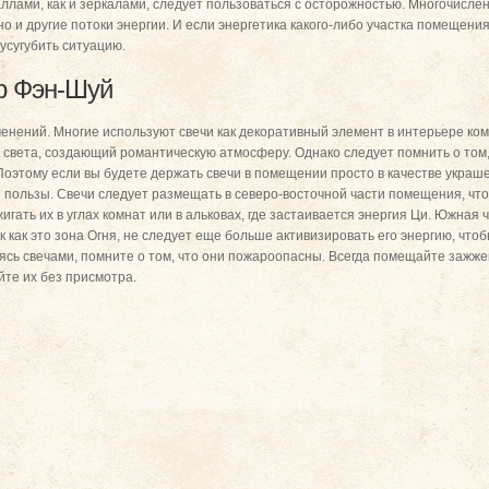
аллами, как и зеркалами, следует пользоваться с осторожностью. Многочисле
 но и другие потоки энергии. И если энергетика какого-либо участка помещени
усугубить ситуацию.
р Фэн-Шуй
енений. Многие используют свечи как декоративный элемент в интерьере к
 света, создающий романтическую атмосферу. Однако следует помнить о том,
Поэтому если вы будете держать свечи в помещении просто в качестве украше
й пользы. Свечи следует размещать в северо-восточной части помещения, чт
гать их в углах комнат или в альковах, где застаивается энергия Ци. Южная
к как это зона Огня, не следует еще больше активизировать его энергию, чт
ясь свечами, помните о том, что они пожароопасны. Всегда помещайте зажж
йте их без присмотра.