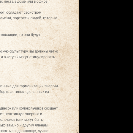
х места в доме или в офисе.
рот, обладают свойством
ремени, портреты людей, которые
мпозиции, то они будут
скую скульптуру, вы должны четко
ы и выступы могут стимулировать
аченные для гармонизации энергии
ор пластинок, сделанных из
двесок или колокольчиков создает
ет негативную энергию и
ольчиков (они могут быть
ько вам, но и другим членам
твовать раздражающе, лучше