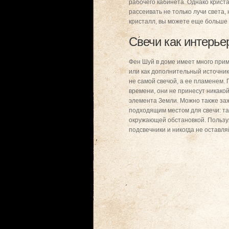
рабочего кабинета. Однако крист
рассеивать не только лучи света,
кристалл, вы можете еще больше 
Свечи как интерье
Фен Шуй в доме имеет много прим
или как дополнительный источник
не самой свечой, а ее пламенем. 
времени, они не принесут никако
элемента Земли. Можно также зажи
подходящим местом для свечи: та
окружающей обстановкой. Пользу
подсвечники и никогда не оставля