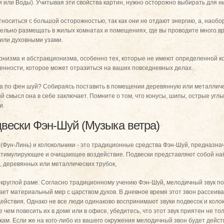
или Воды). Учитывая эти свойства картин, нужно осторожно выбирать для ни
носиться с большой осторожностью, так как они не отдают энергию, а, наобо
ельно размещать в жилых комнатах и помещениях, где вы проводите много в
или духовными узами.
ернизма и абстракционизма, особенно тех, которые не имеют определенной ко
енности, которое может отразиться на ваших повседневных делах.
а по фен шуй? Собираясь поставить в помещении деревянную или металличе
й смысл она в себе заключает. Помните о том, что конусы, шипы, острые угл
и.
двески Фэн-Шуй (Музыка ветра)
(Фун-Линь) и колокольчики - это традиционные средства Фэн-Шуй, предназн
тимулирующее и очищающее воздействие. Подвески представляют собой наб
, деревянных или металлических трубок,
круглой раме. Согласно традиционному учению Фэн-Шуй, мелодичный звук по
ает материальный мир с царством духов. В дневное время этот звон рассеива
ействия. Однако не все люди одинаково воспринимают звуки подвесок и колок
 чем повесить их в доме или в офисе, убедитесь, что этот звук приятен не тол
ам. Если же на кого-либо из вашего окружения мелодичный звон будет дейс