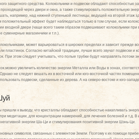
ного защитного средства. Колокольчики и подвески обладают способностью з
 проходящей через двери и окна, а также стимулировать положительную энерг
ешать, например, над нижней ступенькой лестницы, ведущей на второй этаж з
м положительный эффект будет наблюдаться только в том случае, если колоко
ии входной двери (чаще всего таким образом подвешивают колокольчики при 
 сувенирные магазинчики и т.п.).
олокольчиками, может варьироваться в широких пределах и зависит прежде вс
и пластинок. Согласно китайской традиции, лучше всего звучат подвески и к
ок. При этом следует учитывать, что полые трубки будут направлять потоки эн
ок можно увеличить количество энергии Металла или Воды в зонах, соответ
 Однако не следует вешать их в восточной или юго-восточной частях помещени
спользовать подвески, сделанные из дерева. А на северо-востоке и юго-запа
Шуй
ы пришли к выводу, что кристаллы обладают способностью накапливать энерг
 при медитации, для концентрации намерений, для лечения болезней и т.д. В
негативной энергии Ша-Ци и стимулирования позитивной энергии Шэнь-Ци.
новных символов, связанных с элементом Земли. Поэтому к их помощи приб