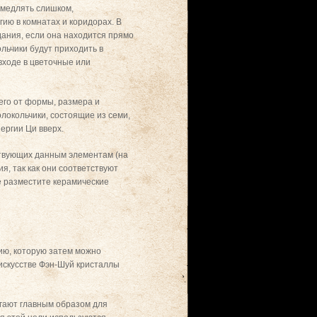
амедлять слишком,
ию в комнатах и коридорах. В
дания, если она находится прямо
льчики будут приходить в
входе в цветочные или
его от формы, размера и
олокольчики, состоящие из семи,
ергии Ци вверх.
ствующих данным элементам (на
я, так как они соответствуют
де разместите керамические
ию, которую затем можно
 искусстве Фэн-Шуй кристаллы
егают главным образом для