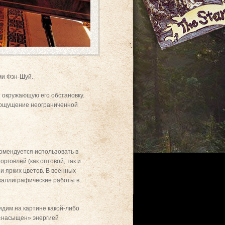
ми Фэн-Шуй.
т окружающую его обстановку.
т ощущение неограниченной
омендуется использовать в
говлей (как оптовой, так и
и ярких цветов. В военных
 каллиграфические работы в
идим на картине какой-либо
 «насыщен» энергией