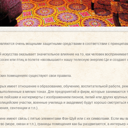
ы являются очень мощными защитными средствами в соответствии с принципа
 искусства оказывает значительное влияние на то, как человек воспринимае
сосен или птиц в полете «возвышают» нашу телесную энергию Ци и создаю
ских помещениях существуют свои правила.
рых имеет отношение к образованию, обучению, воспитательной работе, рек
ыполненные в мягких тонах. Для предприятий и фирм, которые занимаются тор
ие пейзажи и натюрморты с изображением пионов, лилий или других крупных 
олицейские участки, военные училища и академии) будут хорошо смотреться
ния, сентенции и т.п.).
ине имеют связь с пятью элементами Фэн-Шуй или с их символами. Если мы в
о (море, океан и т.п.), границы помещения как бы раздвигаются, а интерьер