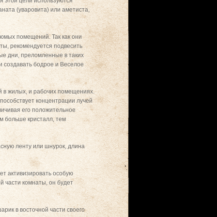
я этой цели используются
аната (уваровита) или аметиста,
рюмых помещений. Так как они
аты, рекомендуется подвесить
ные дни, преломленные в таких
и создавать бодрое и Веселое
 в жилых, и рабочих помещениях.
способствует концентрации лучей
еличивая его положительное
ем больше кристалл, тем
асную ленту или шнурок, длина
ует активизировать особую
й части комнаты, он будет
рик в восточной части своего