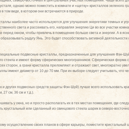
падных, северо-восточных и центральных участках помещений. Чаще всего дл
усталя, однако можно поместить в комнате и «щетку» кристаллов зеленого гр
в в том виде, в котором они встречаются в природе.
сталлы наиболее часто используются для улучшения энергетики темных и уг
твенного света и рассеивать его, направляя энергию Ци во все участки комн
ке перед окном, чтобы привлечь в помещение больше света и энергии. А в яс
 образовывать радугу Янь. Это будет способствовать активной деятельности 
пециальные подвесные кристаллы, предназначенные для улучшения Фэн-Шуй
ого стекла и имеют форму сферических многогранников. Сферическая форма 
всех сторон, а грани кристалла преломляют и отражают свет, многократно ув
аллы имеют диаметр от 10 до 70 мм. При их выборе следует учитывать, что ч
к и других подвесных средств защиты Фэн-Шуй) лучше всего использовать кр
 27 см, 36 см и т.д.).
ивать у окна, но и просто располагать их в тех местах помещения, где след
ть хрустальный или сделанный из свинцового стекла шарик в северо-восточно
ому осуществлению своих планов в сфере карьеры, поместите кристальный ша