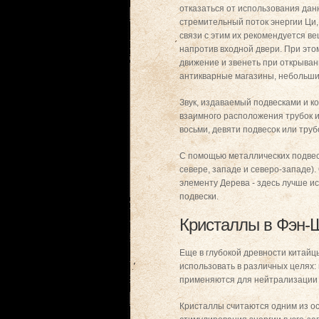
отказаться от использования дан
стремительный поток энергии Ци,
связи с этим их рекомендуется в
напротив входной двери. При это
движение и звенеть при открыван
антикварные магазины, небольшие
Звук, издаваемый подвесками и к
взаимного расположения трубок ил
восьми, девяти подвесок или труб
С помощью металлических подвес
севере, западе и северо-западе).
элементу Дерева - здесь лучше и
подвески.
Кристаллы в Фэн-
Еще в глубокой древности китайц
использовать в различных целях:
применяются для нейтрализации 
Кристаллы считаются одним из ос