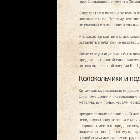
преобладающего элемента (Земли 
К портретам в интерьере нужно от
накапливать ее. Поэтому нежелат
не связаны с вами родственными 
Что касается картин в стиле мод
оставлять впечатление незаверш
Какие статуэтки должны быть дом
представлять, какой символически
потоки агрессивной энергии Ша-Ц
Колокольчики и по
Китайские музыкальные подвески 
Ци в помещении и оказывающие с
металла, или полых керамических
прикрепленных к продольной или 
невидимую тропу, которая связыв
защищает место от вредного возд
различных тонов), поэтому прежде
вашей семьи или вашим сотрудник