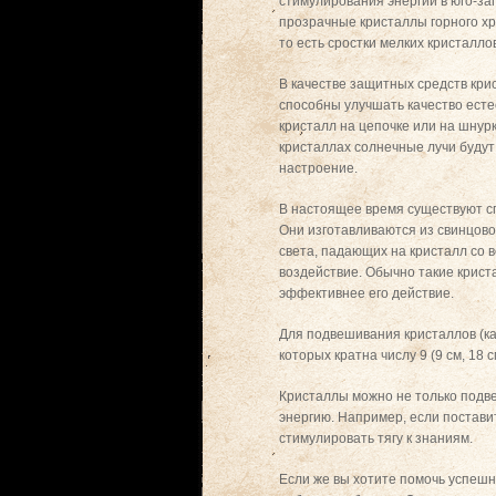
стимулирования энергии в юго-за
прозрачные кристаллы горного хр
то есть сростки мелких кристалло
В качестве защитных средств кри
способны улучшать качество естес
кристалл на цепочке или на шнур
кристаллах солнечные лучи будут
настроение.
В настоящее время существуют с
Они изготавливаются из свинцов
света, падающих на кристалл со 
воздействие. Обычно такие крист
эффективнее его действие.
Для подвешивания кристаллов (ка
которых кратна числу 9 (9 см, 18 см,
Кристаллы можно не только подвеш
энергию. Например, если постави
стимулировать тягу к знаниям.
Если же вы хотите помочь успешн