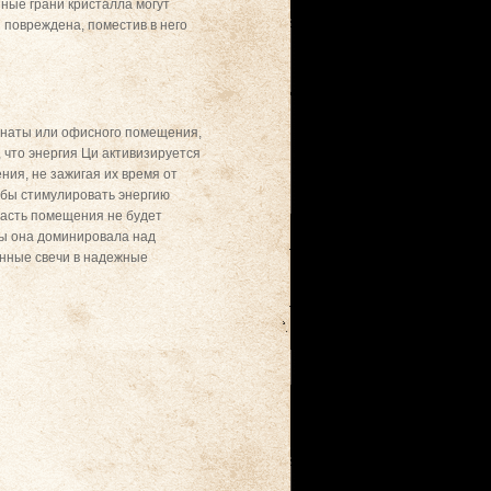
нные грани кристалла могут
я повреждена, поместив в него
омнаты или офисного помещения,
 что энергия Ци активизируется
ния, не зажигая их время от
обы стимулировать энергию
 часть помещения не будет
обы она доминировала над
енные свечи в надежные