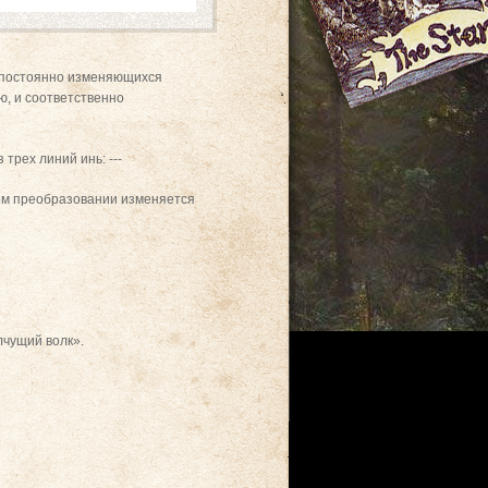
а постоянно изменяющихся
ю, и соответственно
трех линий инь: ---
вом преобразовании изменяется
лчущий волк».