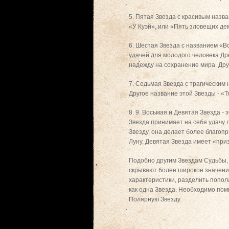
5. Пятая Звезда с красивым назв
«У Куэй», или «Пять зловещих де
6. Шестая Звезда с названием «В
удачей для молодого человека Дре
надежду на сохранение мира. Дру
7. Седьмая Звезда с трагическим
Другое название этой Звезды - «Т
8. 9. Восьмая и Девятая Звезда 
Звезда принимает на себя удачу 
Звезду, она делает более благоп
Луну, Девятая Звезда имеет «при
Подобно другим Звездам Судьбы,
скрывают более широкое значение
характеристики, разделить попол
как одна Звезда. Необходимо пом
Полярную Звезду.