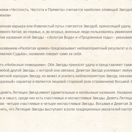
анием «Честность, Чистота и Прямота» считается наиболее зловещей Звездо
монов».
оенная карьера или Извилистый путь» считается Звездой, приносящей удачу.
внего Китая, во-первых, и, во-вторых, военные люди пользовались уважением
гие названия этой Звезды - «Золотая Вода» и «Продленные годы» - указывают
 названием «Разбитая армия» предсказывает неблагоприятный результат и с
яжелая Судьба», название говорит само за себя.
- это «Небесные помощники». Обе Звезды приносят удачу и представляют такж
любой другой Звезды, с которой она связана. Девятая Звезда усиливает люб
риятной хорошую Звезду, но может и усилить неблагоприятную Звезду, оказав
зрачный» характер и является лицевой стороной (или отражением) Восьмой 
 девять Летящих Звезд имеют удивительные и необычные названия. Названия
 и смысл, среди них есть счастливые и несчастливые Звезды. Девять Летящи
ам - четыре счастливые и четыре несчастливые Звезды. Восьмая и Девятая З
нить, что Летящие Звезды выступают в роли традиционных указателей насту