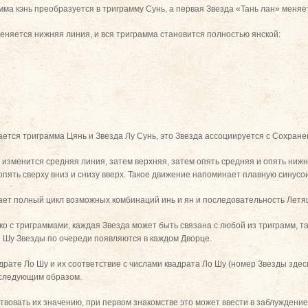
ма кэнь преобразуется в триграмму Сунь, а первая Звезда «Тань лан» меняет
няется нижняя линия, и вся триграмма становится полностью янской:
ется триграмма Цянь и Звезда Лу Сунь, это Звезда ассоциируется с Сохране
изменится средняя линия, затем верхняя, затем опять средняя и опять ниж
и опять сверху вниз и снизу вверх. Такое движение напоминает плавную синусо
ет полный цикл возможных комбинаций инь и ян и последовательность Летя
о с триграммами, каждая Звезда может быть связана с любой из триграмм, та
 Шу Звезды по очереди появляются в каждом Дворце.
рате Ло Шу и их соответствие с числами квадрата Ло Шу (номер Звезды здес
 следующим образом.
твовать их значению, при первом знакомстве это может ввести в заблуждение