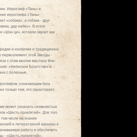
ние. Иероглиф «Тань» в
ение иероглифа «Тань»
т «собака», а собака - друг
века, дар небес». В итоге
 «Шэн ци», которое звучит как
дородие и изобилие и традиционно
о первоэлемент этой Звезды -
язи с этим многие мастера Фэн-
ания: «Небесное Богатство» и
ана с болезнью.
иероглифом, означающим бога
ано только тем, что гарантирует
кже может означать «извилистые
или «Шесть проклятий». Для того
 том числе на знание
анской и литературной карьеры в
лачиваемую работу и обеспечить
ды - «Шесть проклятий».