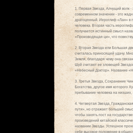
1. Первая Звезда, Алчущий волк -
современном значении - это жадн
драгоценный. Иероглиф «Лан» в пе
человека. Вторая часть иероглифа
получается истинный смысл назва
«Производящая ци», что повеству
2. Вторая Звезда или Большая дв
считалась приносящей удачу. Мног
Земля, благодаря чему она связан
Шуй считают ее зловещей Звездой
«Небесный Доктор». Название «Не
3. Третья Звезда, Сохранение Чи
Богатства, другое имя которого Ху
пребывание человека на низших,
4. Четвертая Звезда, Гражданска
пути», но отражает больший смыс
чтобы занять пост на государстве
произведений китайской классиче
названии Звезды. Успешное прох
себе высокое положение в общест