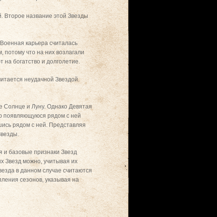
й. Второе название этой Звезды
 Военная карьера считалась
, потому что на них возлагали
 на богатство и долголетие.
читается неудачной Звездой.
е Солнце и Луну. Однако Девятая
ую появляющуюся рядом с ней
шись рядом с ней. Представляя
Звезды.
 и базовые признаки Звезд
х Звезд можно, учитывая их
везда в данном случае считаются
пления сезонов, указывая на