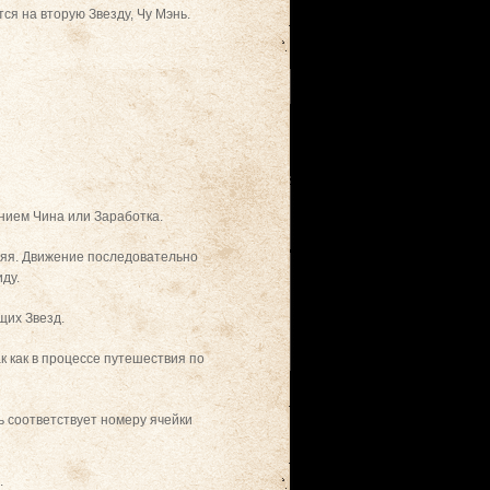
ся на вторую Звезду, Чу Мэнь.
нием Чина или Заработка.
няя. Движение последовательно
иду.
щих Звезд.
к как в процессе путешествия по
ь соответствует номеру ячейки
.