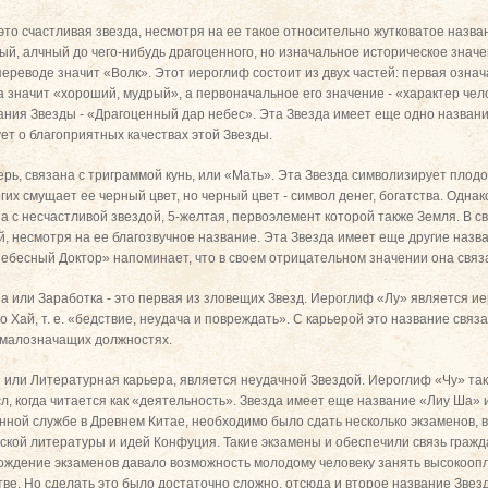
 это счастливая звезда, несмотря на ее такое относительно жутковатое назва
ый, алчный до чего-нибудь драгоценного, но изначальное историческое знач
реводе значит «Волк». Этот иероглиф состоит из двух частей: первая означае
 значит «хороший, мудрый», а первоначальное его значение - «характер чело
ния Звезды - «Драгоценный дар небес». Эта Звезда имеет еще одно название
ет о благоприятных качествах этой Звезды.
ерь, связана с триграммой кунь, или «Мать». Эта Звезда символизирует пло
их смущает ее черный цвет, но черный цвет - символ денег, богатства. Однак
а с несчастливой звездой, 5-желтая, первоэлемент которой также Земля. В св
, несмотря на ее благозвучное название. Эта Звезда имеет еще другие назв
бесный Доктор» напоминает, что в своем отрицательном значении она связ
на или Заработка - это первая из зловещих Звезд. Иероглиф «Лу» является 
о Хай, т. е. «бедствие, неудача и повреждать». С карьерой это название связ
 малозначащих должностях.
я или Литературная карьера, является неудачной Звездой. Иероглиф «Чу» та
л, когда читается как «деятельность». Звезда имеет еще название «Лиу Ша» 
нной службе в Древнем Китае, необходимо было сдать несколько экзаменов, в
ской литературы и идей Конфуция. Такие экзамены и обеспечили связь гражд
ождение экзаменов давало возможность молодому человеку занять высокооп
ве. Но сделать это было достаточно сложно, отсюда и второе название Звез