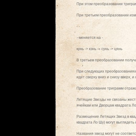
При этом преобразовании триграм
При третьем преобразовании изме
- -
--меняется на -
кунь -> кэнь -» сунь -> цянь
В третьем преобразовании получа
При следующих преобразованиях 
идет сверху вниз и снизу вверх, 
Преобразование триграмм отража
Летящие Звезды не связаны жестк
ячейкам или Дворцам квадрата Ло
Размещение Летящих Звезд в квад
квадрата Ло Шу) могут выглядеть
Названия звезд могут не соответс