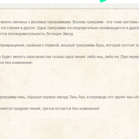
твенно связаны с восемью триграммами. Восемь триграмм - эта тоже систем
 состояния в другое. Одна триграмма последовательно превращается в другу
тся последовательность Летящих Звезд.
ревращения, начиная с главной, иньской триграммы Кунь, которая состоит из 
будет менять свои качества только одна линия: либо инь, либо ян. При пер
тся без изменения:
риграмму кэнь, образуя первую звезду Тань Лан, в переводе это звучит как «А
яется средняя линия, третья остается без изменения: