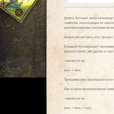
Девять Летящих звезд непосредс
символов, переходящих из одного
преобразованиям триграмм меняе
Можно рассмотреть этот процесс п
В каждой последующей триграмме 
верхняя линия, две другие остаю
--меняется на -
кунь -> кэнь
Триграмма кунь преобразуется в т
При втором преобразовании измен
--меняется на -
кунь -> кэнь -> сунь