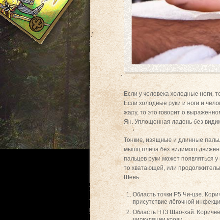
Если у человека холодные ноги, т
Если холодные руки и ноги и чело
жару, то это говорит о выраженно
Ян. Уплощенная ладонь без видим
Тонкие, изящные и длинные пальц
мышц плеча без видимого движени
пальцев руки может появляться у
то хватающей, или продолжитель
Шень.
Область точки Р5 Чи-цзе. Кор
присутствие лёгочной инфекци
Область НТ3 Шао-хай. Коричне
циркуляции крови.