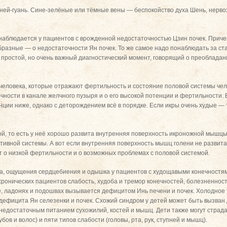
ей-гуань. Сине-зелёные или тёмные вены — беспокойство духа Шень, нерво
 наблюдается у пациентов с врожденной недостаточностью Цзин почек. Причем
образные — о недостаточности Ян почек. То же самое надо понаблюдать за с
простой, но очень важный диагностический момент, говорящий о преобладани
человека, которые отражают фертильность и состояние половой системы чел
точности в канале желчного пузыря и о его высокой потенции и фертильности
нции ниже, однако с деторождением всё в порядке. Если икры очень худые —
й, то есть у неё хорошо развита внутренняя поверхность икроножной мышцы,
ивной системы. А вот если внутренняя поверхность мышц голени не развита и
ит о низкой фертильности и о возможных проблемах с половой системой.
ра, ощущения сердцебиения и одышка у пациентов с худощавыми конечностя
хронических пациентов слабость, худоба и тремор конечностей, болезненност
, ладонях и подошвах вызывается дефицитом Инь печени и почек. Холодное 
дефицита Ян селезенки и почек. Схожий синдром у детей может быть вызва
недостаточным питанием сухожилий, костей и мышц. Дети также могут страда
убов и волос) и пяти типов слабости (головы, рта, рук, ступней и мышц).