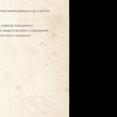
следствием дефицита ци и застоя
 невусов, бородавок и
 и свидетельствуют о нарушении
 или просто нарушает