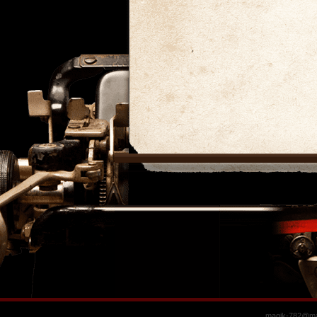
magik-782@mai