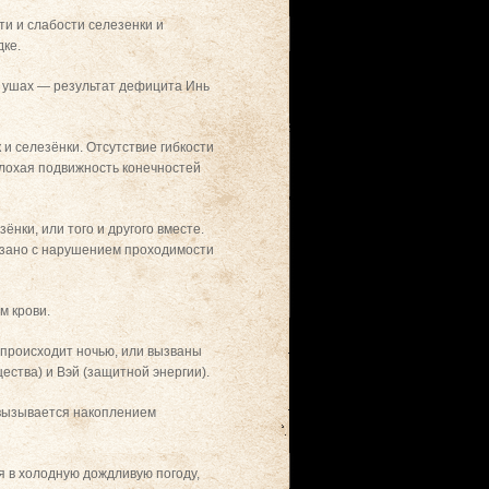
и и слабости селезенки и
дке.
в ушах — результат дефицита Инь
и селезёнки. Отсутствие гибкости
лохая подвижность конечностей
ки, или того и другого вместе.
вязано с нарушением проходимости
м крови.
 происходит ночью, или вызваны
ства) и Вэй (защитной энергии).
 вызывается накоплением
 в холодную дождливую погоду,