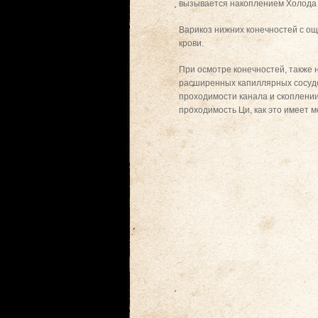
вызывается накоплением Холода 
Варикоз нижних конечностей с ощ
крови.
При осмотре конечностей, также 
расширенных капиллярных сосудов
проходимости канала и скоплении
проходимость Ци, как это имеет м