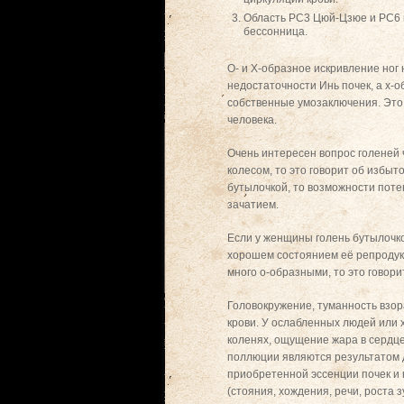
Область РС3 Цюй-Цзюе и РС6 н
бессонница.
О- и Х-образное искривление ног
недостаточности Инь почек, а х-
собственные умозаключения. Это 
человека.
Очень интересен вопрос голеней 
колесом, то это говорит об избы
бутылочкой, то возможности поте
зачатием.
Если у женщины голень бутылочко
хорошем состоянием её репродукт
много о-образными, то это говор
Головокружение, туманность взо
крови. У ослабленных людей или 
коленях, ощущение жара в сердце
поллюции являются результатом 
приобретенной эссенции почек и 
(стояния, хождения, речи, роста з