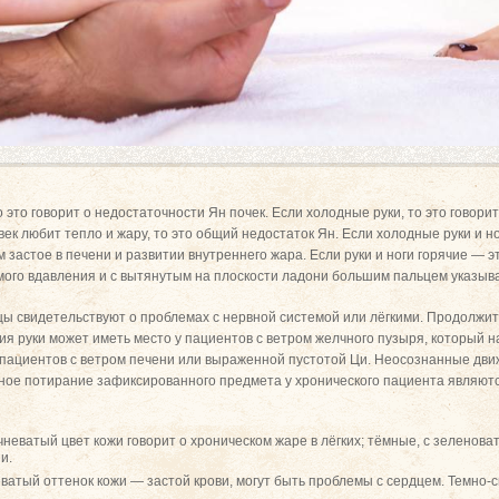
о это говорит о недостаточности Ян почек. Если холодные руки, то это говори
век любит тепло и жару, то это общий недостаток Ян. Если холодные руки и но
м застое в печени и развитии внутреннего жара. Если руки и ноги горячие — 
ого вдавления и с вытянутым на плоскости ладони большим пальцем указыва
ы свидетельствуют о проблемах с нервной системой или лёгкими. Продолжи
я руки может иметь место у пациентов с ветром желчного пузыря, который н
 пациентов с ветром печени или выраженной пустотой Ци. Неосознанные движ
ное потирание зафиксированного предмета у хронического пациента являютс
ичневатый цвет кожи говорит о хроническом жаре в лёгких; тёмные, с зелено
и.
ватый оттенок кожи — застой крови, могут быть проблемы с сердцем. Темно-