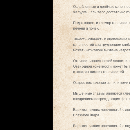
Ослабленные и дряблые конечнос
желудка. Если тело достаточно кру
Подвижность и тремор конечносте
печени и почек.
Тяжесть, слабость и оцепенение 
конечностей с затруднением сги
может быть также вызвана недост
Отечность конечностей является 
Отек одной конечности может быт
в каналах нижних конечностей.
Острое воспаление вен или кожи 
Мышечные спазмы являются следст
внедрением повреждающих фактор
Варикоз нижних конечностей с л
Влажного Жара.
Варикоз нижних конечностей с оп