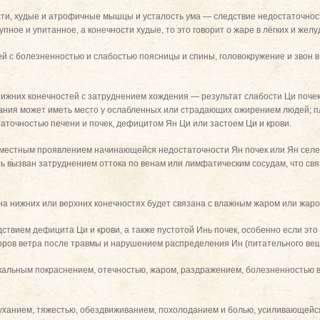
ти, худые и атрофичные мышцы и усталость ума — следствие недостаточност
пное и упитанное, а конечности худые, то это говорит о жаре в лёгких и желу
й с болезненностью и слабостью поясницы и спины, головокружение и звон 
нижних конечностей с затруднением хождения — результат слабости Ци почек 
бания может иметь место у ослабленных или страдающих ожирением людей; п
аточностью печени и почек, дефицитом Ян Ци или застоем Ци и крови.
местным проявлением начинающейся недостаточности Ян почек или Ян селезён
ь вызван затруднением оттока по венам или лимфатическим сосудам, что с
на нижних или верхних конечностях будет связана с влажным жаром или жаро
вием дефицита Ци и крови, а также пустотой Инь почек, особенно если это
ов ветра после травмы и нарушением распределения Ин (питательного веще
окальным покраснением, отечностью, жаром, раздражением, болезненностью
уханием, тяжестью, обездвиживанием, похолоданием и болью, усиливающейся