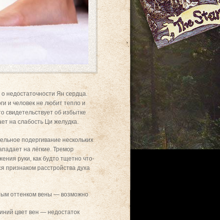
т о недостаточности Ян сердца.
ги и человек не любит тепло и
это свидетельствует об избытке
ет на слабость Ци желудка.
тельное подергивание нескольких
ападает на лёгкие. Тремор
ения руки, как будто тщетно что-
я признаком расстройства духа
ватым оттенком вены — возможно
синий цвет вен — недостаток