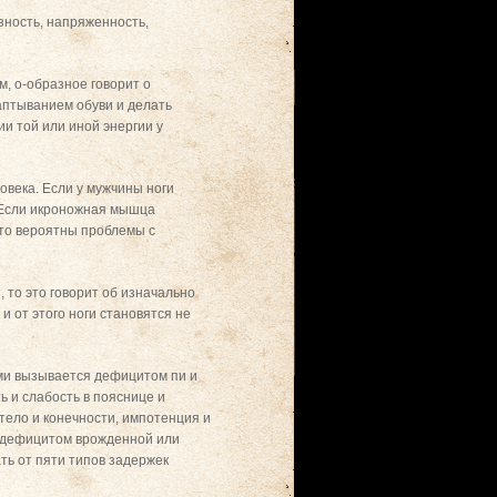
зность, напряженность,
, о-образное говорит о
таптыванием обуви и делать
и той или иной энергии у
овека. Если у мужчины ноги
. Если икроножная мышца
 то вероятны проблемы с
 то это говорит об изначально
 от этого ноги становятся не
ми вызывается дефицитом пи и
ь и слабость в пояснице и
тело и конечности, импотенция и
н дефицитом врожденной или
ть от пяти типов задержек