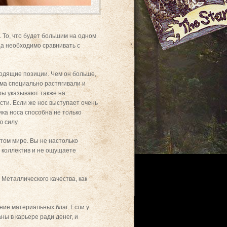
 То, что будет большим на одном
ца необходимо сравнивать с
водящие позиции. Чем он больше,
ома специально растягивали и
ры указывают также на
сти. Если же нос выступает очень
ика носа способна не только
ю силу.
этом мире. Вы не настолько
в коллектив и не ощущаете
Металлического качества, как
ние материальных благ. Если у
ны в карьере ради денег, и