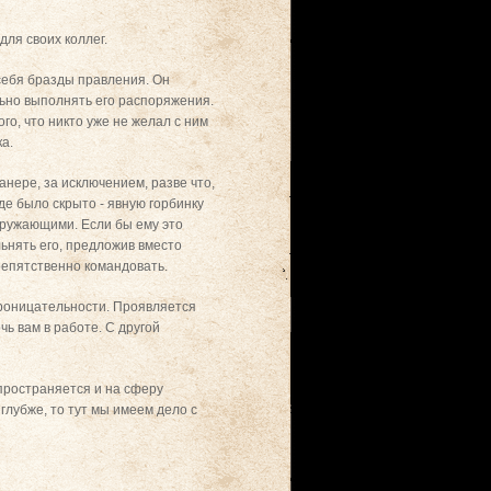
для своих коллег.
 себя бразды правления. Он
ьно выполнять его распоряжения.
о, что никто уже не желал с ним
а.
анере, за исключением, разве что,
жде было скрыто - явную горбинку
кружающими. Если бы ему это
льнять его, предложив вместо
репятственно командовать.
проницательности. Проявляется
ь вам в работе. С другой
спространяется и на сферу
глубже, то тут мы имеем дело с