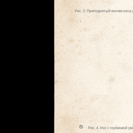
Рис. 3. Приподнятый кончик носа
Рис. 4. Нос с горбинкой у