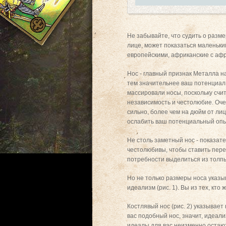
Не забывайте, что судить о разм
лице, может показаться маленьки
европейскими, африканские с афри
Нос - главный признак Металла н
тем значительнее ваш потенциал.
массировали носы, поскольку счи
независимость и честолюбие. Оче
сильно, более чем на дюйм от лиц
ослабить ваш потенциальный опыт 
Не столь заметный нос - показат
честолюбивы, чтобы ставить перед
потребности выделиться из толп
Но не только размеры носа указы
идеализм (рис. 1). Вы из тех, кт
Костлявый нос (рис. 2) указывает
вас подобный нос, значит, идеали
идеалы для вас неизменно остаю