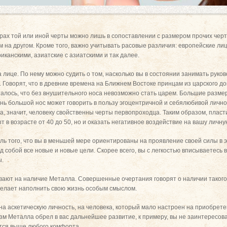
ерах той или иной черты можно лишь в сопоставлении с размером прочих черт.
м на другом. Кроме того, важно учитывать расовые различия: европейские ли
канскими, азиатские с азиатскими и так далее.
а лице. По нему можно судить о том, насколько вы в состоянии занимать руко
 Говорят, что в древние времена на Ближнем Востоке принцам из царского д
талось, что без внушительного носа невозможно стать царем. Большие разме
нь большой нос может говорить в пользу эгоцентричной и себялюбивой лично
а, значит, человеку свойственны черты первопроходца. Таким образом, пласт
в возрасте от 40 до 50, но и оказать негативное воздействие на вашу личну
ель того, что вы в меньшей мере ориентированы на проявление своей силы в 
 собой все новые и новые цели. Скорее всего, вы с легкостью вписываетесь 
ы.
вают на наличие Металла. Совершенные очертания говорят о наличии такого 
о желает наполнить свою жизнь особым смыслом.
 на аскетическую личность, на человека, который мало настроен на приобрете
зм Металла обрел в вас дальнейшее развитие, к примеру, вы не заинтересова
тся выше любого комфорта.