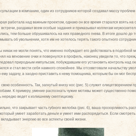
нсультации в компанию, один из сотрудников которой создавал массу проблем 
торая работала над важным проектом, однако он все время старался взять на
встречи, раздавал всем особые задания и приказывал коллегам неукоснител
ись, тем больше обрушивалось на них праведного гнева. В итоге дошло до тог
мывать об увольнении, хотя им не хотелось терять такого опытного сотрудник
ы никак не могли понять, что именно побуждает его действовать в подобной м
 снял на мгновение очки и повернулся в профиль, наконец увидели то, что пре
 следовал природным импульсам, побуждавшим его установить контроль над о
бился и стал вести себя намного спокойнее. Мы отсоветовали начальству уво
ю ему задачу, а заодно приставить к нему помощника, которым бы он мог бесп
свою особенность. Так, загнутый книзу нос (рис. 5) служит олицетворением 
бами. К примеру, умение распознать чужие мотивы может существенно помоч
 нередко ведет к излишнему скептицизму.
 сильно, что закрывает часть губного желобка (рис. 6), ваша прозорливость ра
который умеет заработать деньги и умеет ими распорядиться. Если смотреть 
 вкладывает энергию во все аспекты своей жизни.