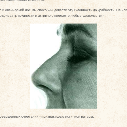
но и очень узкий нос, вы способны довести эту склонность до крайности. Не и
еодолевать трудности и активно отвергаете любые удовольствия.
 совершенных очертаний - признак идеалистичной натуры.