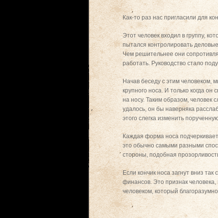
Как-то раз нас пригласили для ко
Этот человек входил в группу, ко
пытался контролировать деловые 
Чем решительнее они сопротивлял
работать. Руководство стало поду
Начав беседу с этим человеком, м
крупного носа. И только когда он
на носу. Таким образом, человек
удалось, он бы наверняка рассла
этого слегка изменить порученну
Каждая форма носа подчеркивает 
это обычно самыми разными спосо
стороны, подобная прозорливость
Если кончик носа загнут вниз так
финансов. Это признак человека, 
человеком, который благоразумно