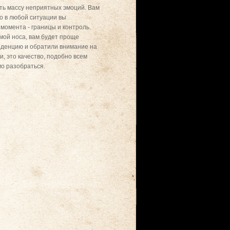
ать массу неприятных эмоций. Вам
то в любой ситуации вы
момента - границы и контроль.
мой носа, вам будет проще
енденцию и обратили внимание на
, это качество, подобно всем
мо разобраться.