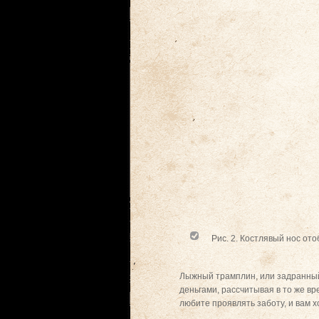
Рис. 2. Костлявый нос о
Лыжный трамплин, или задранный 
деньгами, рассчитывая в то же в
любите проявлять заботу, и вам 