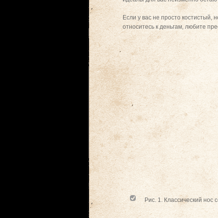
Если у вас не просто костистый, 
относитесь к деньгам, любите пр
Рис. 1. Классический нос