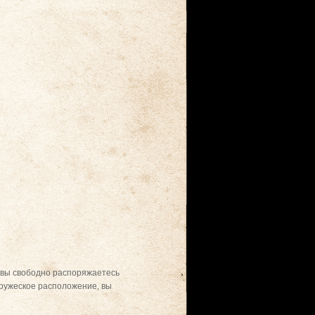
о вы свободно распоряжаетесь
дружеское расположение, вы