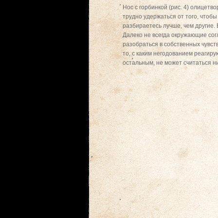
Нос с горбинкой (рис. 4) олицет
трудно удержаться от того, чтобы
разбираетесь лучше, чем другие.
Далеко не всегда окружающие со
разобраться в собственных чувст
то, с каким негодованием реагиру
остальным, не может считаться н