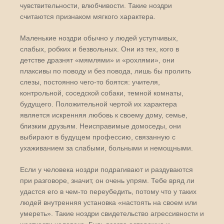
чувствительности, влюбчивости. Такие ноздри
считаются признаком мягкого характера.
Маленькие ноздри обычно у людей уступчивых,
слабых, робких и безвольных. Они из тех, кого в
детстве дразнят «мямлями» и «рохлями», они
плаксивы по поводу и без повода, лишь бы пролить
слезы, постоянно чего-то боятся: учителя,
контрольной, соседской собаки, темной комнаты,
будущего. Положительной чертой их характера
является искренняя любовь к своему дому, семье,
близким друзьям. Неисправимые домоседы, они
выбирают в будущем профессию, связанную с
ухаживанием за слабыми, больными и немощными.
Если у человека ноздри подрагивают и раздуваются
при разговоре, значит, он очень упрям. Тебе вряд ли
удастся его в чем-то переубедить, потому что у таких
людей внутренняя установка «настоять на своем или
умереть». Такие ноздри свидетельство агрессивности и