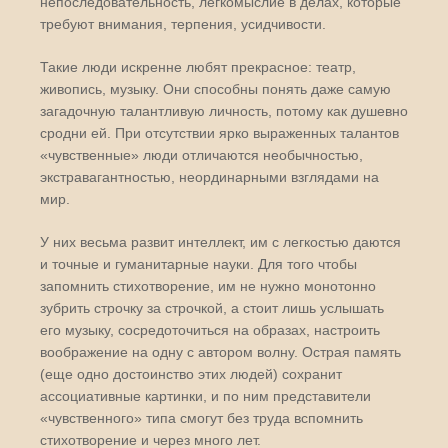
непоследовательность, легкомыслие в делах, которые
требуют внимания, терпения, усидчивости.
Такие люди искренне любят прекрасное: театр,
живопись, музыку. Они способны понять даже самую
загадочную талантливую личность, потому как душевно
сродни ей. При отсутствии ярко выраженных талантов
«чувственные» люди отличаются необычностью,
экстравагантностью, неординарными взглядами на
мир.
У них весьма развит интеллект, им с легкостью даются
и точные и гуманитарные науки. Для того чтобы
запомнить стихотворение, им не нужно монотонно
зубрить строчку за строчкой, а стоит лишь услышать
его музыку, сосредоточиться на образах, настроить
воображение на одну с автором волну. Острая память
(еще одно достоинство этих людей) сохранит
ассоциативные картинки, и по ним представители
«чувственного» типа смогут без труда вспомнить
стихотворение и через много лет.