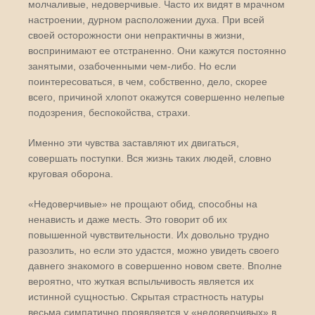
молчаливые, недоверчивые. Часто их видят в мрачном
настроении, дурном расположении духа. При всей
своей осторожности они непрактичны в жизни,
воспринимают ее отстраненно. Они кажутся постоянно
занятыми, озабоченными чем-либо. Но если
поинтересоваться, в чем, собственно, дело, скорее
всего, причиной хлопот окажутся совершенно нелепые
подозрения, беспокойства, страхи.
Именно эти чувства заставляют их двигаться,
совершать поступки. Вся жизнь таких людей, словно
круговая оборона.
«Недоверчивые» не прощают обид, способны на
ненависть и даже месть. Это говорит об их
повышенной чувствительности. Их довольно трудно
разозлить, но если это удастся, можно увидеть своего
давнего знакомого в совершенно новом свете. Вполне
вероятно, что жуткая вспыльчивость является их
истинной сущностью. Скрытая страстность натуры
весьма симпатично проявляется у «недоверчивых» в