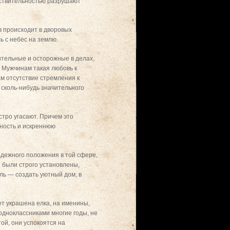
ействительностью разрушают
в происходит в дворовых
ь с небес на землю.
ительные и осторожные в делах,
 Мужчинам такая любовь к
м отсутствие стремления к
 сколь-нибудь значительного
стро угасают. Причем это
рность и искреннюю
дежного положения в той сфере,
и были строго установлены,
ль — создать уютный дом, в
ет украшена елка, на именины,
одноклассниками многие годы, не
ой, они успокоятся на