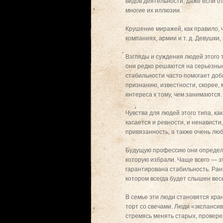
видов деятельности, даже если о
многие их иллюзии.
Крушение миражей, как правило, 
компаниях, армии и т. д. Девушки
Взгляды и суждения людей этого 
они редко решаются на серьезные
стабильности часто помогает доб
признанию, известности, скорее,
интереса к тому, чем занимаются.
Чувства для людей этого типа, ка
касается и ревности, и ненавист
привязанность, а также очень лю
Будущую профессию они определя
которую избрали. Чаще всего — э
гарантирована стабильность. Ран
котором всегда будет слышен вес
В семье эти люди становятся хра
торт со свечами. Люди «экспанси
стремясь менять старых, провере