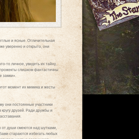
ветлые и ясные. Отличительная
 же уверенно и открыто, они
то-то личное, увидеть их тайну,
х прожекты слишком фантастичны
е замки».
этот момент их мимика и жесты
ому они постоянные участники
 кругу друзей. Ради дружбы и
асставания.
х от души смеются над шутками,
обами стараются избегать любых