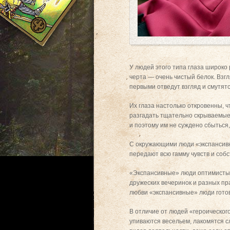
У людей этого типа глаза широко
черта — очень чистый белок. Взгл
первыми отведут взгляд и смутятс
Их глаза настолько откровенны, ч
разгадать тщательно скрываемые
и поэтому им не суждено сбыться
С окружающими люди «экспансивно
передают всю гамму чувств и соб
«Экспансивные» люди оптимисты, 
дружеских вечеринок и разных пр
любви «экспансивные» люди гото
В отличие от людей «героическог
упиваются весельем, лакомятся 