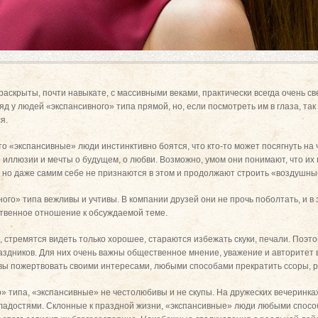
 раскрыты, почти навыкате, с массивными веками, практически всегда очень с
яд у людей «экспансивного» типа прямой, но, если посмотреть им в глаза, так
я.
то «экспансивные» люди инстинктивно боятся, что кто-то может посягнуть на ч
 иллюзии и мечты о будущем, о любви. Возможно, умом они понимают, что и
, но даже самим себе не признаются в этом и продолжают строить «воздушны
го» типа вежливы и учтивы. В компании друзей они не прочь поболтать, и в 
ственное отношение к обсуждаемой теме.
стремятся видеть только хорошее, стараются избежать скуки, печали. Поэт
аздников. Для них очень важны общественное мнение, уважение и авторитет в
вы пожертвовать своими интересами, любыми способами прекратить ссоры, р
о» типа, «экспансивные» не честолюбивы и не скупы. На дружеских вечеринка
сладостями. Склонные к праздной жизни, «экспансивные» люди любыми спос