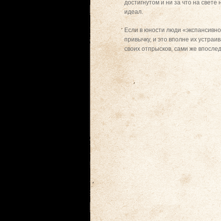
достигнутом и ни за что на свет
идеал.
Если в юности люди «экспансивно
привычку, и это вполне их устра
своих отпрысков, сами же впослед