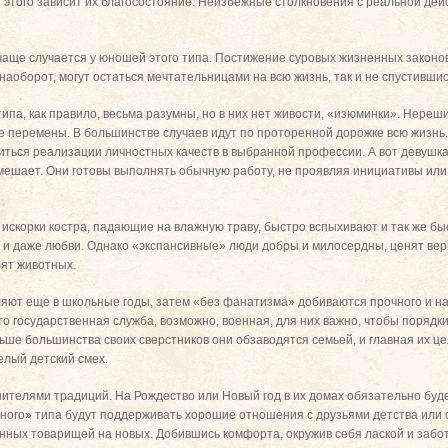
т этого зависит их благосостояние. Неизбежные столкновения с реальной д
чаще случается у юношей этого типа. Постижение суровых жизненных законо
, наоборот, могут остаться мечтательницами на всю жизнь, так и не спустившис
типа, как правило, весьма разумны, но в них нет живости, «изюминки». Нереш
 перемены. В большинстве случаев идут по проторенной дорожке всю жизнь.
иться реализации личностных качеств в выбранной профессии. А вот девушка
 мешает. Они готовы выполнять обычную работу, не проявляя инициативы или
к искорки костра, падающие на влажную траву, быстро вспыхивают и так же бы
и, и даже любви. Однако «экспансивные» люди добры и милосердны, ценят ве
бят животных.
ют еще в школьные годы, затем «без фанатизма» добиваются прочного и на
то государственная служба, возможно, военная, для них важно, чтобы порядк
ьше большинства своих сверстников они обзаводятся семьей, и главная их це
елый детский смех.
нителями традиций. На Рождество или Новый год в их домах обязательно буд
вного» типа будут поддерживать хорошие отношения с друзьями детства или 
нных товарищей на новых. Добившись комфорта, окружив себя лаской и забот