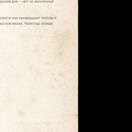
трашнем дне — вот их жизненный
релости они превращают любовь в
смыслом жизни. Чересчур опекая