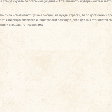
е не станут скучать по острым ощущениям. Стабильность и уверенность в зав
го» типа испытывают бурные эмоции, не чужды страсти, то по достижении з
ивает. Они редко являются инициаторами разводов, дети для них становятся 
ствии страдают от их эгоизма.